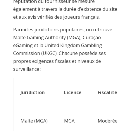
réputation du fournisseur se mesure
également à travers la durée d’existence du site
et aux avis vérifiés des joueurs français.
Parmi les juridictions populaires, on retrouve
Malte Gaming Authority (MGA), Curaçao
eGaming et la United Kingdom Gambling
Commission (UKGC). Chacune possède ses
propres exigences fiscales et niveaux de
surveillance :
Juridiction
Licence
Fiscalité
Malte (MGA)
MGA
Modérée