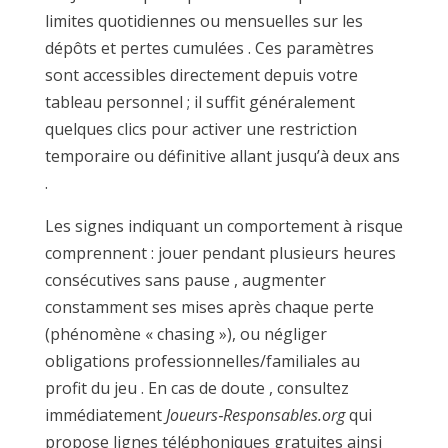
limites quotidiennes ou mensuelles sur les
dépôts et pertes cumulées . Ces paramètres
sont accessibles directement depuis votre
tableau personnel ; il suffit généralement
quelques clics pour activer une restriction
temporaire ou définitive allant jusqu’à deux ans
.
Les signes indiquant un comportement à risque
comprennent : jouer pendant plusieurs heures
consécutives sans pause , augmenter
constamment ses mises après chaque perte
(phénomène « chasing »), ou négliger
obligations professionnelles/familiales au
profit du jeu . En cas de doute , consultez
immédiatement
Joueurs‑Responsables.org
qui
propose lignes téléphoniques gratuites ainsi