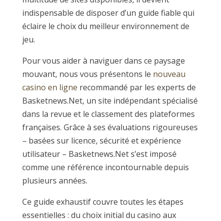
indispensable de disposer d’un guide fiable qui
éclaire le choix du meilleur environnement de
jeu.
Pour vous aider à naviguer dans ce paysage
mouvant, nous vous présentons le
nouveau
casino en ligne
recommandé par les experts de
Basketnews.Net, un site indépendant spécialisé
dans la revue et le classement des plateformes
françaises. Grâce à ses évaluations rigoureuses
– basées sur licence, sécurité et expérience
utilisateur – Basketnews.Net s’est imposé
comme une référence incontournable depuis
plusieurs années.
Ce guide exhaustif couvre toutes les étapes
essentielles : du choix initial du casino aux