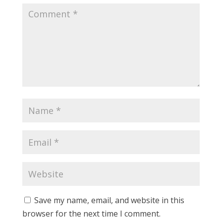
Save my name, email, and website in this
browser for the next time I comment.