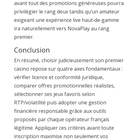
avant tout des promotions généreuses pourra
privilégier le rang deux tandis qu’un amateur
exigeant une expérience live haut‑de‑gamme
ira naturellement vers NovaPlay au rang
premier.
Conclusion
En résumé, choisir judicieusement son premier
casino repose sur quatre axes fondamentaux :
vérifier licence et conformité juridique,
comparer offres promotionnelles réalistes,
sélectionner ses jeux favoris selon
RTP/volatilité puis adopter une gestion
financière responsable grâce aux outils
proposés par chaque opérateur français
légitime. Appliquer ces critères avant toute
inscription maximise non seulement vos