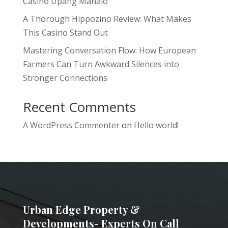
Casino Upang Manalo
A Thorough Hippozino Review: What Makes
This Casino Stand Out
Mastering Conversation Flow: How European
Farmers Can Turn Awkward Silences into
Stronger Connections
Recent Comments
A WordPress Commenter
on
Hello world!
Urban Edge Property &
Developments- Experts On Call