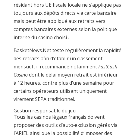
résidant hors UE fiscale locale ne s’applique pas
toujours aux dépôts directs via carte bancaire
mais peut être appliqué aux retraits vers
comptes bancaires externes selon la politique
interne du casino choisi .
BasketNews.Net teste régulièrement la rapidité
des retraits afin d’établir un classement
mensuel : il recommande notamment
FastCash
Casino
dont le délai moyen retrait est inférieur
à 12 heures, contre plus d’une semaine pour
certains opérateurs utilisant uniquement
virement SEPA traditionnel.
Gestion responsable du jeu
Tous les casinos légaux français doivent
proposer des outils d’auto‑exclusion gérés via
l’ARJEL ainsi que la possibilité d’imposer des