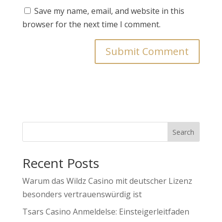
Save my name, email, and website in this
browser for the next time I comment.
Search
Recent Posts
Warum das Wildz Casino mit deutscher Lizenz
besonders vertrauenswürdig ist
Tsars Casino Anmeldelse: Einsteigerleitfaden