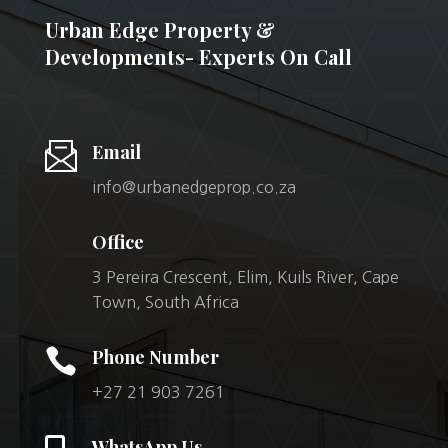
Urban Edge Property &
Developments- Experts On Call
Email
info@urbanedgeprop.co.za
Office
3 Pereira Crescent, Elim, Kuils River, Cape
Town, South Africa

Phone Number
+27 21 903 7261
WhatsApp Us