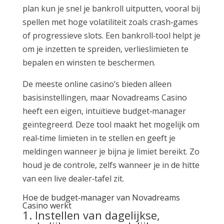
plan kun je snel je bankroll uitputten, vooral bij
spellen met hoge volatiliteit zoals crash‑games
of progressieve slots. Een bankroll‑tool helpt je
om je inzetten te spreiden, verlieslimieten te
bepalen en winsten te beschermen.
De meeste online casino’s bieden alleen
basisinstellingen, maar Novadreams Casino
heeft een eigen, intuïtieve budget‑manager
geïntegreerd. Deze tool maakt het mogelijk om
real‑time limieten in te stellen en geeft je
meldingen wanneer je bijna je limiet bereikt. Zo
houd je de controle, zelfs wanneer je in de hitte
van een live dealer‑tafel zit.
Hoe de budget‑manager van Novadreams
Casino werkt
1. Instellen van dagelijkse,