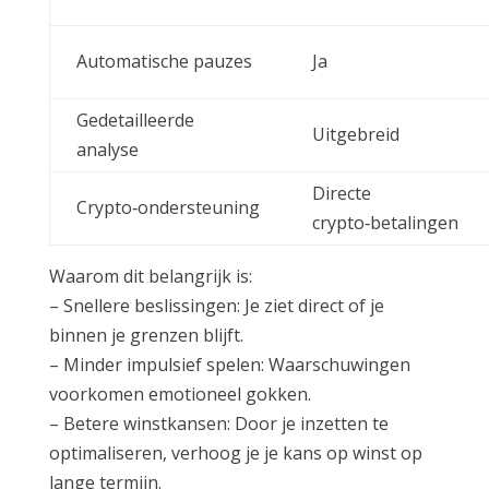
Automatische pauzes
Ja
Gedetailleerde
Uitgebreid
analyse
Directe
Crypto‑ondersteuning
crypto‑betalingen
Waarom dit belangrijk is:
– Snellere beslissingen: Je ziet direct of je
binnen je grenzen blijft.
– Minder impulsief spelen: Waarschuwingen
voorkomen emotioneel gokken.
– Betere winstkansen: Door je inzetten te
optimaliseren, verhoog je je kans op winst op
lange termijn.