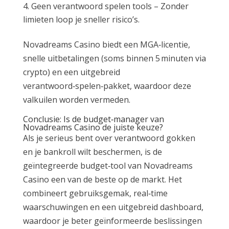
Geen verantwoord spelen tools – Zonder
limieten loop je sneller risico’s.
Novadreams Casino biedt een MGA‑licentie,
snelle uitbetalingen (soms binnen 5 minuten via
crypto) en een uitgebreid
verantwoord‑spelen‑pakket, waardoor deze
valkuilen worden vermeden.
Conclusie: Is de budget‑manager van
Novadreams Casino de juiste keuze?
Als je serieus bent over verantwoord gokken
en je bankroll wilt beschermen, is de
geïntegreerde budget‑tool van Novadreams
Casino een van de beste op de markt. Het
combineert gebruiksgemak, real‑time
waarschuwingen en een uitgebreid dashboard,
waardoor je beter geïnformeerde beslissingen