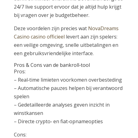
24/7 live support ervoor dat je altijd hulp krijgt
bij vragen over je budgetbeheer.
Deze voordelen zijn precies wat
NovaDreams
Casino casino officieel
levert aan zijn spelers:
een veilige omgeving, snelle uitbetalingen en
een gebruiksvriendelijke interface.
Pros & Cons van de bankroll‑tool
Pros:
– Real‑time limieten voorkomen overbesteding
– Automatische pauzes helpen bij verantwoord
spelen
– Gedetailleerde analyses geven inzicht in
winstkansen
– Directe crypto‑ en fiat‑opnameopties
Cons: