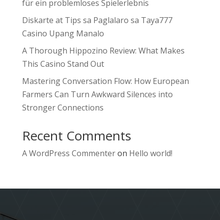
für ein problemloses Spielerlebnis
Diskarte at Tips sa Paglalaro sa Taya777
Casino Upang Manalo
A Thorough Hippozino Review: What Makes
This Casino Stand Out
Mastering Conversation Flow: How European
Farmers Can Turn Awkward Silences into
Stronger Connections
Recent Comments
A WordPress Commenter
on
Hello world!