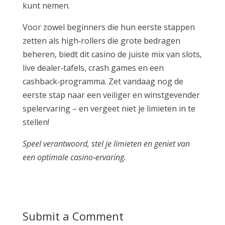
kunt nemen.
Voor zowel beginners die hun eerste stappen
zetten als high‑rollers die grote bedragen
beheren, biedt dit casino de juiste mix van slots,
live dealer‑tafels, crash games en een
cashback‑programma. Zet vandaag nog de
eerste stap naar een veiliger en winstgevender
spelervaring – en vergeet niet je limieten in te
stellen!
Speel verantwoord, stel je limieten en geniet van
een optimale casino‑ervaring.
Submit a Comment