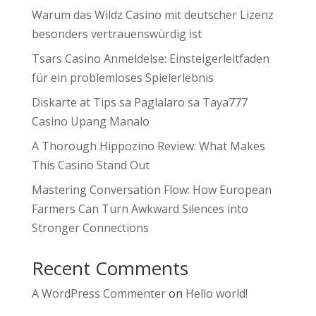
Warum das Wildz Casino mit deutscher Lizenz
besonders vertrauenswürdig ist
Tsars Casino Anmeldelse: Einsteigerleitfaden
für ein problemloses Spielerlebnis
Diskarte at Tips sa Paglalaro sa Taya777
Casino Upang Manalo
A Thorough Hippozino Review: What Makes
This Casino Stand Out
Mastering Conversation Flow: How European
Farmers Can Turn Awkward Silences into
Stronger Connections
Recent Comments
A WordPress Commenter
on
Hello world!