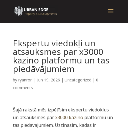
Ekspertu viedokļi un
atsauksmes par x3000
kazino platformu un tās
piedāvājumiem
by
ryanrori
|
Jun 19, 2026
|
Uncategorized
|
0
comments
Šajā rakstā mēs izpētīsim ekspertu viedokļus
un atsauksmes par
x3000 kazino
platformu un
tās piedāvājumiem. Uzzināsim, kādas ir