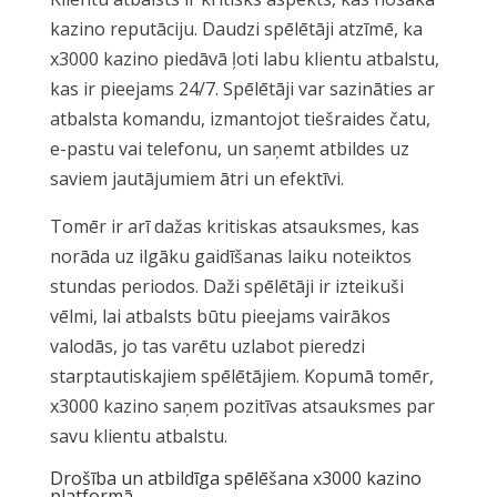
kazino reputāciju. Daudzi spēlētāji atzīmē, ka
x3000 kazino piedāvā ļoti labu klientu atbalstu,
kas ir pieejams 24/7. Spēlētāji var sazināties ar
atbalsta komandu, izmantojot tiešraides čatu,
e-pastu vai telefonu, un saņemt atbildes uz
saviem jautājumiem ātri un efektīvi.
Tomēr ir arī dažas kritiskas atsauksmes, kas
norāda uz ilgāku gaidīšanas laiku noteiktos
stundas periodos. Daži spēlētāji ir izteikuši
vēlmi, lai atbalsts būtu pieejams vairākos
valodās, jo tas varētu uzlabot pieredzi
starptautiskajiem spēlētājiem. Kopumā tomēr,
x3000 kazino saņem pozitīvas atsauksmes par
savu klientu atbalstu.
Drošība un atbildīga spēlēšana x3000 kazino
platformā