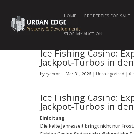
HOME
PROPERTIES FOR SALE
STOP MY AUCTION
Ice Fishing Casino: Ex
Jackpot‑Turbos in den
by
ryanrori
|
Mar 31, 2026
|
Uncategorized
|
0 
Ice Fishing Casino: Ex
Jackpot‑Turbos in den
Einleitung
Die kalte Jahreszeit bringt nicht nur Fros