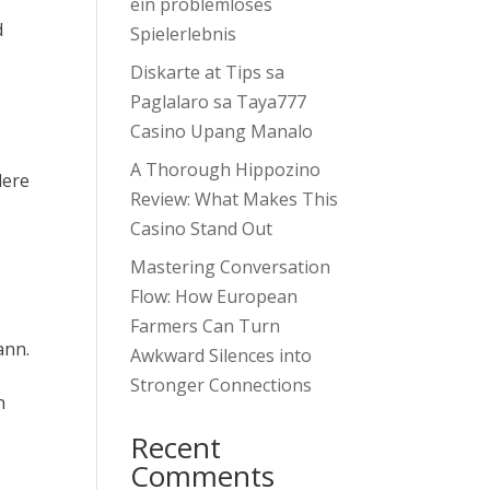
ein problemloses
d
Spielerlebnis
Diskarte at Tips sa
Paglalaro sa Taya777
Casino Upang Manalo
A Thorough Hippozino
dere
Review: What Makes This
Casino Stand Out
Mastering Conversation
Flow: How European
Farmers Can Turn
ann.
Awkward Silences into
Stronger Connections
n
Recent
Comments