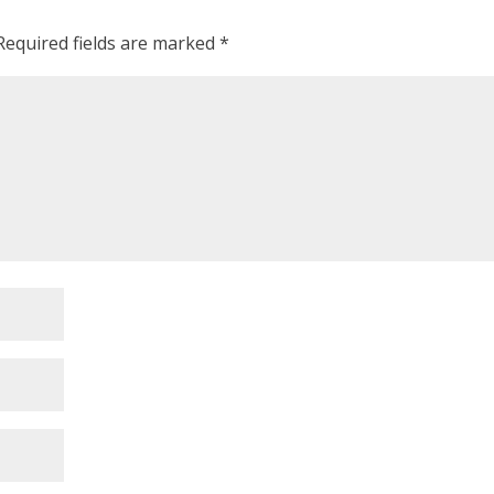
Required fields are marked
*