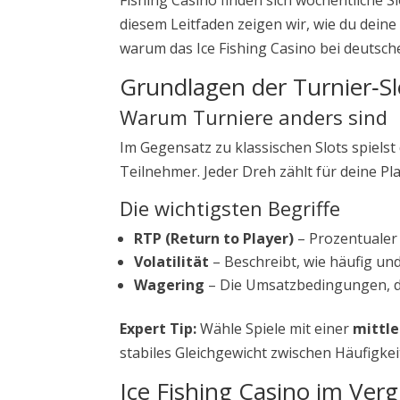
Fishing Casino finden sich wöchentliche Sl
diesem Leitfaden zeigen wir, wie du dein
warum das Ice Fishing Casino bei deutschen
Grundlagen der Turnier‑Sl
Warum Turniere anders sind
Im Gegensatz zu klassischen Slots spiels
Teilnehmer. Jeder Dreh zählt für deine Pl
Die wichtigsten Begriffe
RTP (Return to Player)
– Prozentualer A
Volatilität
– Beschreibt, wie häufig un
Wagering
– Die Umsatzbedingungen, di
Expert Tip:
Wähle Spiele mit einer
mittle
stabiles Gleichgewicht zwischen Häufigke
Ice Fishing Casino im Ver