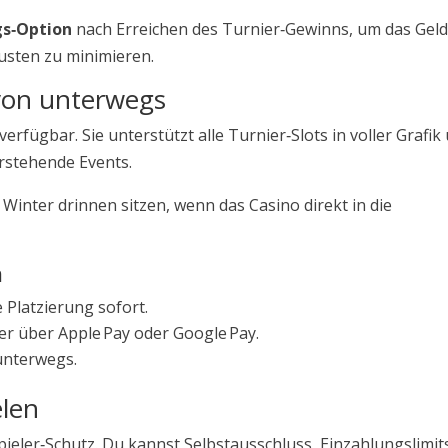
gs‑Option
nach Erreichen des Turnier‑Gewinns, um das Gel
lusten zu minimieren.
von unterwegs
verfügbar. Sie unterstützt alle Turnier‑Slots in voller Grafik
rstehende Events.
inter drinnen sitzen, wenn das Casino direkt in die
m
 Platzierung sofort.
er über Apple Pay oder Google Pay.
unterwegs.
elen
pieler‑Schutz. Du kannst Selbstausschluss, Einzahlungslimit