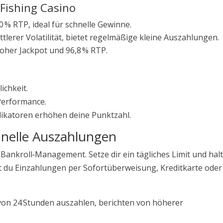
 Fishing Casino
0 % RTP, ideal für schnelle Gewinne.
ttlerer Volatilität, bietet regelmäßige kleine Auszahlungen.
oher Jackpot und 96,8 % RTP.
chkeit.
‑Performance.
plikatoren erhöhen deine Punktzahl.
nelle Auszahlungen
n Bankroll‑Management. Setze dir ein tägliches Limit und hal
st du Einzahlungen per Sofortüberweisung, Kreditkarte oder
 von 24 Stunden auszahlen, berichten von höherer