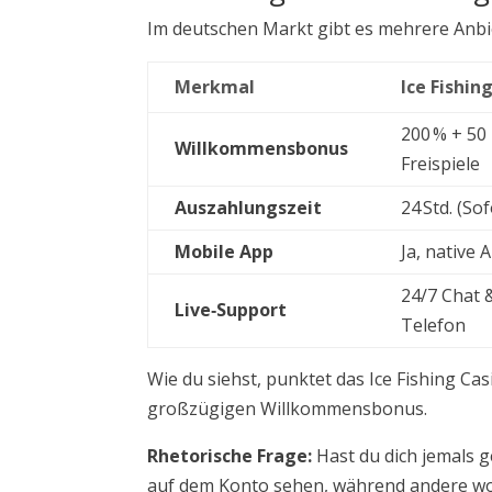
Im deutschen Markt gibt es mehrere Anbiet
Merkmal
Ice Fishin
200 % + 50
Willkommensbonus
Freispiele
Auszahlungszeit
24 Std. (Sof
Mobile App
Ja, native 
24/7 Chat 
Live‑Support
Telefon
Wie du siehst, punktet das Ice Fishing C
großzügigen Willkommensbonus.
Rhetorische Frage:
Hast du dich jemals 
auf dem Konto sehen, während andere w