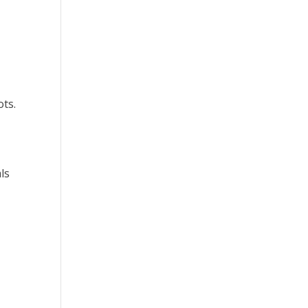
ots.
ls