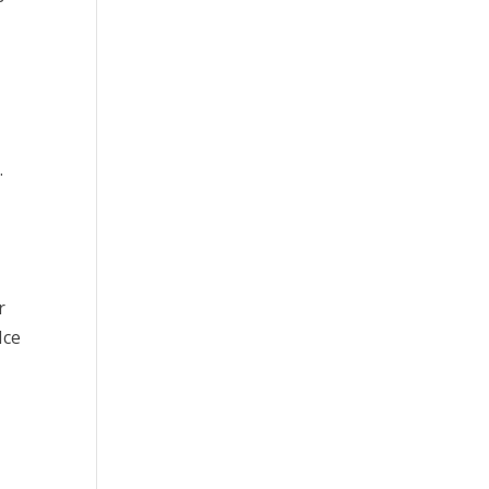
s
.
r
Ice