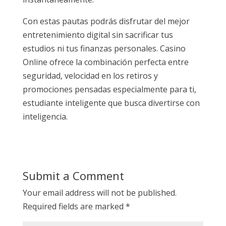
Con estas pautas podrás disfrutar del mejor
entretenimiento digital sin sacrificar tus
estudios ni tus finanzas personales. Casino
Online ofrece la combinación perfecta entre
seguridad, velocidad en los retiros y
promociones pensadas especialmente para ti,
estudiante inteligente que busca divertirse con
inteligencia.
Submit a Comment
Your email address will not be published.
Required fields are marked
*