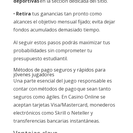
deportivas
en la sección dedicada del sitio.
•
Retira
tus ganancias tan pronto como
alcances el objetivo mensual fijado; evita dejar
fondos acumulados demasiado tiempo.
Al seguir estos pasos podrás maximizar tus
probabilidades sin comprometer tu
presupuesto estudiantil.
Métodos de pago seguros y rápidos para
jóvenes jugadores
Una parte esencial del juego responsable es
contar con métodos de pago que sean tanto
seguros como ágiles. En Casino Online se
aceptan tarjetas Visa/Mastercard, monederos
electrónicos como Skrill o Neteller y
transferencias bancarias instantáneas.