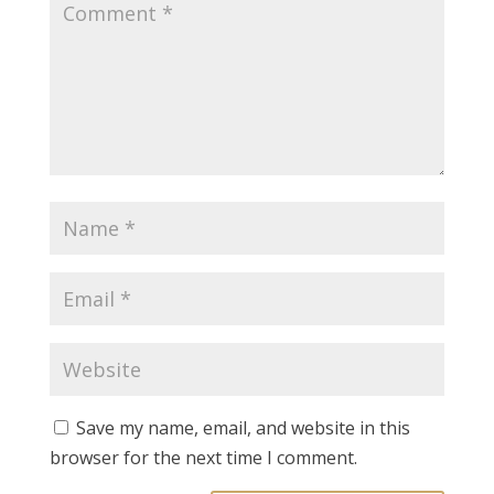
Save my name, email, and website in this
browser for the next time I comment.