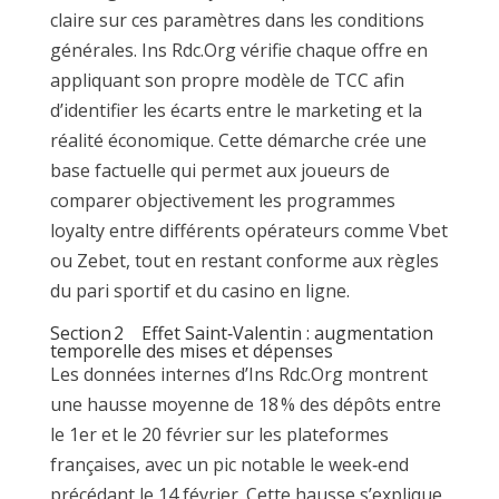
claire sur ces paramètres dans les conditions
générales. Ins Rdc.Org vérifie chaque offre en
appliquant son propre modèle de TCC afin
d’identifier les écarts entre le marketing et la
réalité économique. Cette démarche crée une
base factuelle qui permet aux joueurs de
comparer objectivement les programmes
loyalty entre différents opérateurs comme Vbet
ou Zebet, tout en restant conforme aux règles
du pari sportif et du casino en ligne.
Section 2 Effet Saint‑Valentin : augmentation
temporelle des mises et dépenses
Les données internes d’Ins Rdc.Org montrent
une hausse moyenne de 18 % des dépôts entre
le 1er et le 20 février sur les plateformes
françaises, avec un pic notable le week‑end
précédant le 14 février. Cette hausse s’explique