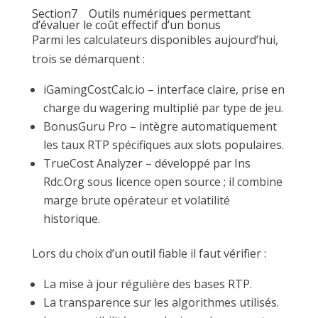
Section​7 Outils numériques permettant
d’évaluer le coût effectif d’un bonus
Parmi les calculateurs disponibles aujourd’hui,
trois se démarquent :
iGamingCostCalc.io – interface claire, prise en
charge du wagering multiplié par type de jeu.
BonusGuru Pro – intègre automatiquement
les taux RTP spécifiques aux slots populaires.
TrueCost Analyzer – développé par Ins
Rdc.Org sous licence open source ; il combine
marge brute opérateur et volatilité
historique.
Lors du choix d’un outil fiable il faut vérifier :
La mise à jour régulière des bases RTP.
La transparence sur les algorithmes utilisés.