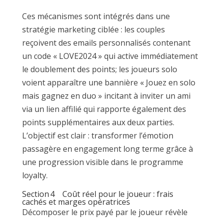
Ces mécanismes sont intégrés dans une
stratégie marketing ciblée : les couples
reçoivent des emails personnalisés contenant
un code « LOVE2024 » qui active immédiatement
le doublement des points; les joueurs solo
voient apparaître une bannière « Jouez en solo
mais gagnez en duo » incitant à inviter un ami
via un lien affilié qui rapporte également des
points supplémentaires aux deux parties.
L’objectif est clair : transformer l’émotion
passagère en engagement long terme grâce à
une progression visible dans le programme
loyalty.
Section 4 Coût réel pour le joueur : frais
cachés et marges opératrices
Décomposer le prix payé par le joueur révèle