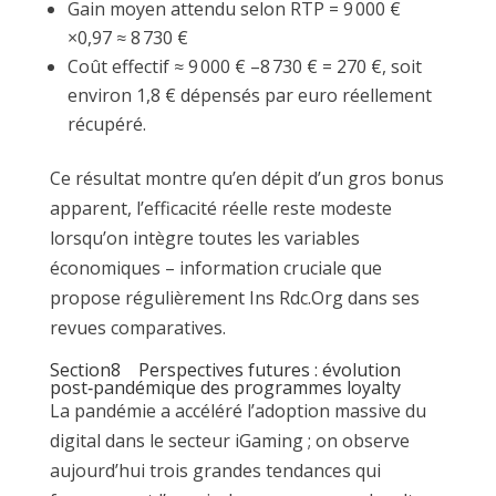
Gain moyen attendu selon RTP = 9 000 €
×0,97 ≈ 8 730 €
Coût effectif ≈ 9 000 € –8 730 € = 270 €, soit
environ 1,8 € dépensés par euro réellement
récupéré.
Ce résultat montre qu’en dépit d’un gros bonus
apparent, l’efficacité réelle reste modeste
lorsqu’on intègre toutes les variables
économiques – information cruciale que
propose régulièrement Ins Rdc.Org dans ses
revues comparatives.
Section​8 Perspectives futures : évolution
post‑pandémique des programmes loyalty
La pandémie a accéléré l’adoption massive du
digital dans le secteur iGaming ; on observe
aujourd’hui trois grandes tendances qui