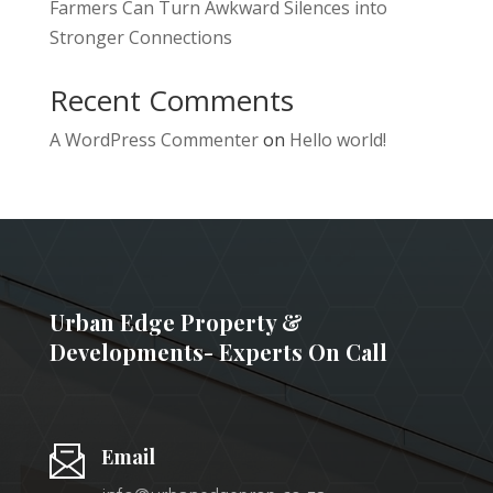
Farmers Can Turn Awkward Silences into
Stronger Connections
Recent Comments
A WordPress Commenter
on
Hello world!
Urban Edge Property &
Developments- Experts On Call
Email