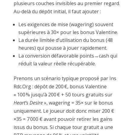
plusieurs couches invisibles au premier regard.
Au-delà du dépôt initial, il faut ajouter :
Les exigences de mise (wagering) souvent
supérieures à 30× pour les bonus Valentine.
La durée limitée d’utilisation du bonus (48
heures) qui pousse à jouer rapidement.
La conversion défavorable points→cash qui
réduit la valeur réelle récupérable.
Prenons un scénario typique proposé par Ins
Rdc.Org : dépôt de 200 €, bonus Valentine
« 100 % jusqu’à 200 € + 50 tours gratuits sur
Heart’s Desire
», wagering = 35× sur le bonus
uniquement. Le joueur doit donc miser 200 €
×35 = 7 000 € avant pouvoir retirer les gains
issus du bonus. Si chaque tour gratuit a une