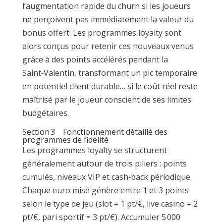
l’augmentation rapide du churn si les joueurs
ne perçoivent pas immédiatement la valeur du
bonus offert. Les programmes loyalty sont
alors conçus pour retenir ces nouveaux venus
grâce à des points accélérés pendant la
Saint‑Valentin, transformant un pic temporaire
en potentiel client durable… si le coût réel reste
maîtrisé par le joueur conscient de ses limites
budgétaires.
Section 3 Fonctionnement détaillé des
programmes de fidélité
Les programmes loyalty se structurent
généralement autour de trois piliers : points
cumulés, niveaux VIP et cash‑back périodique.
Chaque euro misé génère entre 1 et 3 points
selon le type de jeu (slot = 1 pt/€, live casino = 2
pt/€, pari sportif = 3 pt/€). Accumuler 5 000