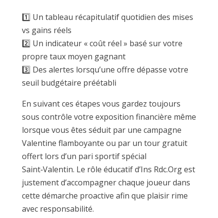
1️⃣ Un tableau récapitulatif quotidien des mises
vs gains réels
2️⃣ Un indicateur « coût réel » basé sur votre
propre taux moyen gagnant
3️⃣ Des alertes lorsqu’une offre dépasse votre
seuil budgétaire préétabli
En suivant ces étapes vous gardez toujours
sous contrôle votre exposition financière même
lorsque vous êtes séduit par une campagne
Valentine flamboyante ou par un tour gratuit
offert lors d’un pari sportif spécial
Saint‑Valentin. Le rôle éducatif d’Ins Rdc.Org est
justement d’accompagner chaque joueur dans
cette démarche proactive afin que plaisir rime
avec responsabilité.