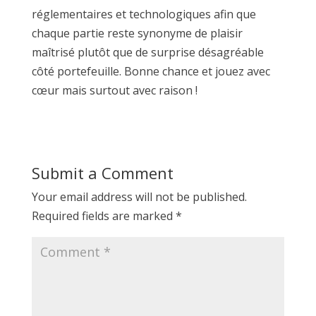
réglementaires et technologiques afin que
chaque partie reste synonyme de plaisir
maîtrisé plutôt que de surprise désagréable
côté portefeuille. Bonne chance et jouez avec
cœur mais surtout avec raison !
Submit a Comment
Your email address will not be published.
Required fields are marked
*