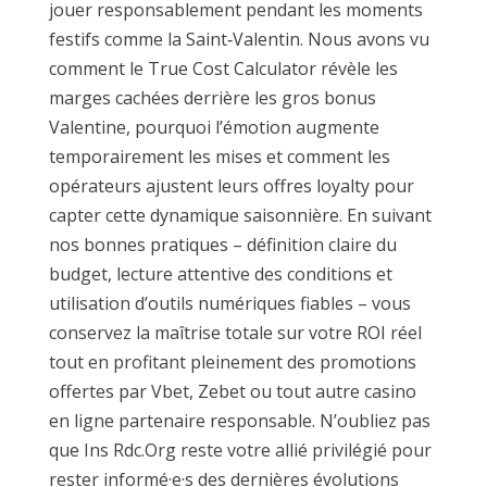
jouer responsablement pendant les moments
festifs comme la Saint‑Valentin. Nous avons vu
comment le True Cost Calculator révèle les
marges cachées derrière les gros bonus
Valentine, pourquoi l’émotion augmente
temporairement les mises et comment les
opérateurs ajustent leurs offres loyalty pour
capter cette dynamique saisonnière. En suivant
nos bonnes pratiques – définition claire du
budget, lecture attentive des conditions et
utilisation d’outils numériques fiables – vous
conservez la maîtrise totale sur votre ROI réel
tout en profitant pleinement des promotions
offertes par Vbet, Zebet ou tout autre casino
en ligne partenaire responsable. N’oubliez pas
que Ins Rdc.Org reste votre allié privilégié pour
rester informé·e·s des dernières évolutions