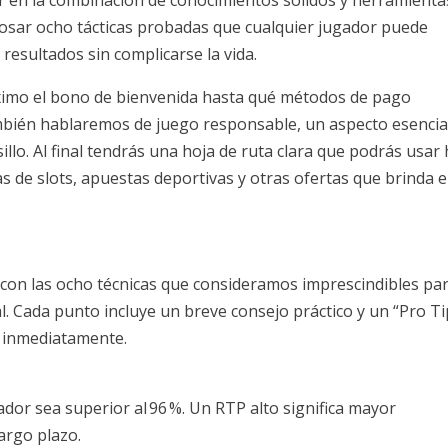
r en la combinación de conocimientos sólidos y herramienta
losar ocho tácticas probadas que cualquier jugador puede
resultados sin complicarse la vida.
imo el bono de bienvenida hasta qué métodos de pago
mbién hablaremos de juego responsable, un aspecto esencia
illo. Al final tendrás una hoja de ruta clara que podrás usar
s de slots, apuestas deportivas y otras ofertas que brinda e
 con las ocho técnicas que consideramos imprescindibles pa
tal. Cada punto incluye un breve consejo práctico y un “Pro Ti
 inmediatamente.
or sea superior al 96 %. Un RTP alto significa mayor
argo plazo.