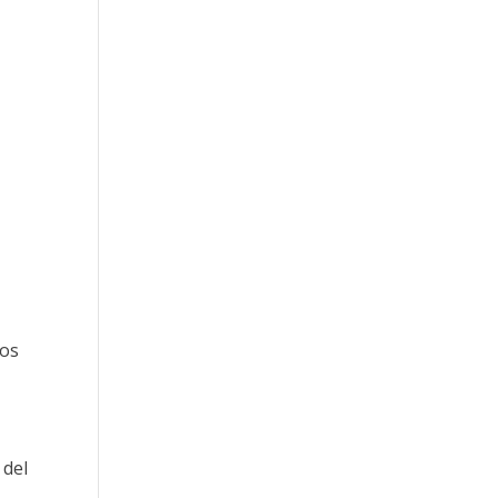
sos
 del