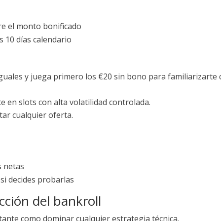
re el monto bonificado
s 10 días calendario
 iguales y juega primero los €20 sin bono para familiarizarte
e en slots con alta volatilidad controlada.
ar cualquier oferta.
s netas
 si decides probarlas
cción del bankroll
tante como dominar cualquier estrategia técnica.