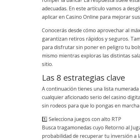
romper la banca? La respuesta suele esta
adecuadas. En este artículo vamos a desg
aplicar en Casino Online para mejorar sus 
Conocerás desde cómo aprovechar al máx
garantizan retiros rápidos y seguros. Ta
para disfrutar sin poner en peligro tu bols
mismo mientras exploras las distintas sala
sitio.
Las 8 estrategias clave
A continuación tienes una lista numerada
cualquier aficionado serio del casino digi
sin rodeos para que lo pongas en marcha
1️⃣ Selecciona juegos con alto RTP
Busca tragamonedas cuyo Retorno al Jugad
probabilidad de recuperar tu inversión a l