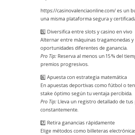
https://casinovalenciaonline.com/ es un 
una misma plataforma segura y certificad
5️⃣ Diversifica entre slots y casino en vivo
Alternar entre máquinas tragamonedas y 
oportunidades diferentes de ganancia.​
Pro Tip:
Reserva al menos un 15 % del tiem
premios progresivos.​
6️⃣ Apuesta con estrategia matemática
En apuestas deportivas como fútbol o teni
stake óptimo según tu ventaja percibida.​
Pro Tip:
Lleva un registro detallado de tus
constantemente.​
7️⃣ Retira ganancias rápidamente
Elige métodos como billeteras electrónic