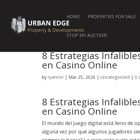
HOME
PROPERTIES FOR SALE
STOP MY AUCTION
8 Estrategias Infalibl
en Casino Online
by
ryanrori
|
Mar 25, 2026
|
Uncategorized
|
0 
8 Estrategias Infalibl
en Casino Online
El mundo del juego digital está lleno de 
alguna vez por qué algunos jugadores si