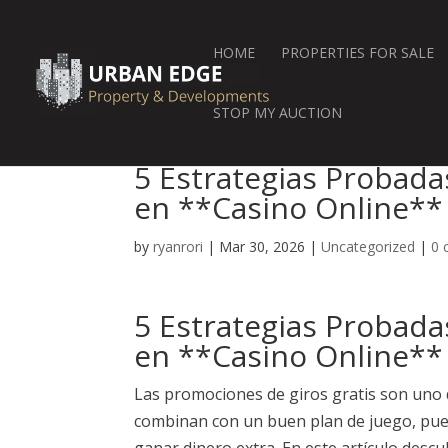
HOME
PROPERTIES FOR SALE
STOP MY AUCTION
5 Estrategias Probada
en **Casino Online**
by
ryanrori
|
Mar 30, 2026
|
Uncategorized
|
0 
5 Estrategias Probada
en **Casino Online**
Las promociones de giros gratis son uno d
combinan con un buen plan de juego, pue