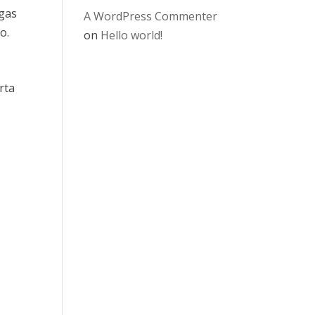
egas
A WordPress Commenter
o.
on
Hello world!
rta