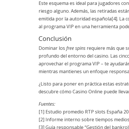
Este esquema es ideal para jugadores con
riesgo alguno.​ Además, las retiradas están
emitida por la autoridad española​​[4]​. 
al programa VIP en una herramienta pode
Conclusión
Dominar los
free spins
requiere más que su
profundo del entorno del casino.​ Las cinc
aprovechar el programa VIP – te ayudarán 
mientras mantienes un enfoque responsabl
¿Listo para poner en práctica estas estra
descubre cómo Casino Online puede llevar 
Fuentes:
[1] Estudio promedio RTP slots España 2
[2] Informe interno sobre tiempos medios 
[3] Guía responsable “Gestión del bankrol