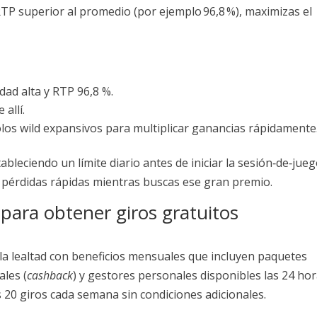
RTP superior al promedio (por ejemplo 96,8 %​), maximizas el
idad alta y RTP 96,8 %.
allí.
os wild expansivos para multiplicar ganancias rápidamente
bleciendo un límite diario antes de iniciar la sesión‑de‑juego​
 pérdidas rápidas mientras buscas ese gran premio.
para obtener giros gratuitos
la lealtad con beneficios mensuales que incluyen paquetes
ales (
cashback
) y gestores personales disponibles las 24 hora
20 giros cada semana sin condiciones adicionales.​