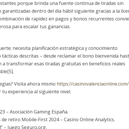
stantes porque brinda una fuente continua de tiradas sin
 garantizadas dentro del día hábil siguiente gracias a la lice
La combinación de rapidez en pagos y bonos recurrentes convi
rosa para escalar tus ganancias.
erte; necesita planificación estratégica y conocimiento
o tácticas descritas – desde reclamar el bono bienvenida has
a transformar esas tiradas gratuitas en beneficios reales
e​[5]​.
tegias? Visita ahora mismo
https://casinovalenciaonline.com/
tu experiencia al siguiente nivel.
023 – Asociación Gaming España.
de retiro Mobile‑First 2024 – Casino Online Analytics.
l” – Juego Seguro.org.