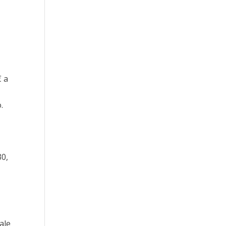
€ a
.
30,
ale