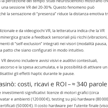
a la percezione del tempo: studi neuroscientifici mostrano ch
di una sessione VR del 20‑30 %. Questo fenomeno può
ché la sensazione di “presenza” riduce la distanza emotiva tra
ionale e da videogiochi VR, la letteratura indica che la VR
inergica grazie a feedback sensoriali più ricchi (vibrazioni,
umenti di “self‑exclusion” integrati nei visori (modalità pausa,
, a patto che siano configurati in modo intuitivo.
VR devono includere avvisi visivi e auditivi contestuali,
scorso e la spesa accumulata, e la possibilità di attivare un
isattivi gli effetti haptic durante le pause.
sinò: costi, ricavi e ROI – ≈ 340 parole
nvestimenti significativi: licenze di motori grafici (circa
vatar e ambienti (120 000 €), testing su più hardware (80 000
ificati (50 000 €). Il costo hardware per l’utente finale (viso