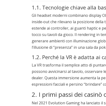
1.1. Tecnologie chiave alla bas
Gli headset moderni combinano display OLED
inside‑out che rilevano la posizione della 
estende ai controller, ai guanti haptic e p
tocco su tavoli da gioco. Il rendering in 
generare ambienti con illuminazione glob
l’illusione di “presenza” in una sala da pok
1.2. Perché la VR è adatta ai c
La VR trasforma il semplice atto di puntar
possono avvicinarsi al tavolo, osservare le 
dealer. Questa immersione aumenta la perc
espressioni facciali e persino “brindare” co
2. I primi passi dei casinò 
Nel 2021 Evolution Gaming ha lanciato il 