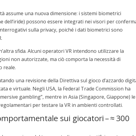
ntità assume una nuova dimensione: i sistemi biometrici
ne dell’iride) possono essere integrati nei visori per conferm
nterrogativi sulla privacy, poiché i dati biometrici sono
R.
n’altra sfida. Alcuni operatori VR intendono utilizzare la
egioni non autorizzate, ma ciò comporta la necessità di
o reale.
utando una revisione della Direttiva sul gioco d’azzardo digit
tata e virtuale. Negli USA, la Federal Trade Commission ha
mmersive gambling”, mentre in Asia (Singapore, Giappone) le
olamentari per testare la VR in ambienti controllati.
omportamentale sui giocatori – ≈ 300