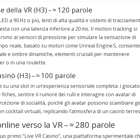
e della VR (H3) – ≈ 120 parole
 a 90 Hz o più, lenti di alta qualità e sistemi di tracciamen
testa con una latenza inferiore a 20 ms. Il motion tracking si
ersino ai sensori di pressione per simulare la sensazione di
tempo reale, basato su motori come Unreal Engine 5, consente
ale e ombre dinamiche, elementi cruciali per mantenere
er o in una roulette.
asinò (H3) – ≈ 100 parole
e su una slot in un’esperienza sensoriale completa: i giocato
fiches, sentire il rumore dei rulli e interagire con avatar di
ezione di socialità, poiché gli avatar possono scambiare ge
n cocktail virtuali, replicando l’atmosfera di un casinò terres
online verso la VR – ≈ 280 parole
suo primo “Live VR Casino”, una piattaforma sperimentale c