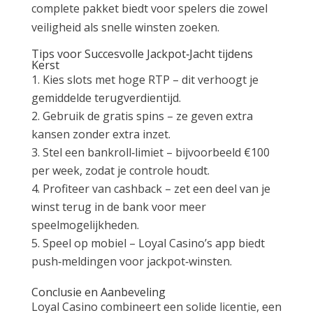
complete pakket biedt voor spelers die zowel
veiligheid als snelle winsten zoeken.
Tips voor Succesvolle Jackpot‑Jacht tijdens
Kerst
Kies slots met hoge RTP – dit verhoogt je
gemiddelde terugverdientijd.
Gebruik de gratis spins – ze geven extra
kansen zonder extra inzet.
Stel een bankroll‑limiet – bijvoorbeeld €100
per week, zodat je controle houdt.
Profiteer van cashback – zet een deel van je
winst terug in de bank voor meer
speelmogelijkheden.
Speel op mobiel – Loyal Casino’s app biedt
push‑meldingen voor jackpot‑winsten.
Conclusie en Aanbeveling
Loyal Casino combineert een solide licentie, een