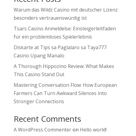
Warum das Wildz Casino mit deutscher Lizenz
besonders vertrauenswürdig ist
Tsars Casino Anmeldelse: Einsteigerleitfaden
für ein problemloses Spielerlebnis
Diskarte at Tips sa Paglalaro sa Taya777
Casino Upang Manalo
A Thorough Hippozino Review: What Makes
This Casino Stand Out
Mastering Conversation Flow: How European
Farmers Can Turn Awkward Silences into
Stronger Connections
Recent Comments
A WordPress Commenter
on
Hello world!