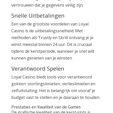
vertrouwen dat je gegevens veilig zijn.
Snelle Uitbetalingen
Een van de grootste voordelen van Loyal
Casino is de uitbetalingssnelheid. Met
methoden als Trustly en Skrill ontvang je je
winst meestal binnen 24 uur. Dit is cruciaal
tijdens de kerstperiode, wanneer je snel wilt
kunnen genieten van je winsten.
Verantwoord Spelen
Loyal Casino biedt tools voor verantwoord
gokken: stortingslimieten, verlieslimieten en
zelfuitsluiting. Het is belangrijk om vooraf je
budget vast te stellen en je daaraan te houden.
Prestaties en Kwaliteit van de Games
De grafische kwaliteit van de kerst‑slots is