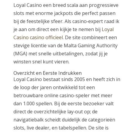
Loyal Casino een breed scala aan progressieve
slots met enorme jackpots die perfect passen
bij de feestelijke sfeer. Als casino‑expert raad ik
je aan om direct een kijkje te nemen bij
Loyal
Casino casino officieel
. De site combineert een
stevige licentie van de Malta Gaming Authority
(MGA) met snelle uitbetalingen, zodat jij je
winsten snel kunt vieren.
Overzicht en Eerste Indrukken
Loyal Casino bestaat sinds 2005 en heeft zich in
de loop der jaren ontwikkeld tot een
betrouwbare online casino-speler met meer
dan 1.000 spellen. Bij de eerste bezoeker valt
direct de overzichtelijke lay‑out op; de
navigatiebalk scheidt duidelijk de categorieën
slots, live dealer, en tabelspellen. De site is