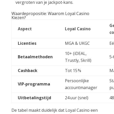
vergroten van je jackpot‑kans.
Waardepropositie: Waarom Loyal Casino
Kiezen?
G
Aspect
Loyal Casino
co
Licenties
MGA & UKGC
Eé
10+ (iDEAL,
Betaalmethoden
5‑
Trustly, Skrill)
Cashback
Tot 15 %
Ma
Persoonlijke
St
VIP‑programma
accountmanager
p
Uitbetalingstijd
24 uur (snel)
48
De tabel maakt duidelijk dat Loyal Casino een