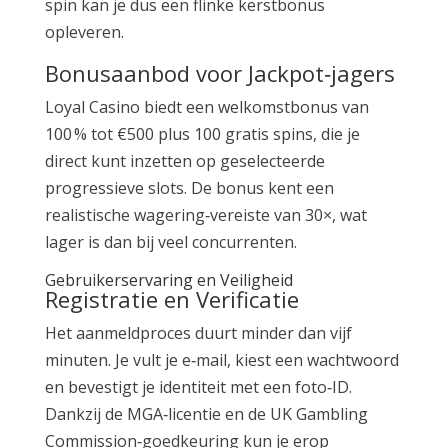
spin kan je dus een flinke kerstbonus
opleveren.
Bonusaanbod voor Jackpot‑jagers
Loyal Casino biedt een welkomstbonus van
100 % tot €500 plus 100 gratis spins, die je
direct kunt inzetten op geselecteerde
progressieve slots. De bonus kent een
realistische wagering‑vereiste van 30×, wat
lager is dan bij veel concurrenten.
Gebruikerservaring en Veiligheid
Registratie en Verificatie
Het aanmeldproces duurt minder dan vijf
minuten. Je vult je e‑mail, kiest een wachtwoord
en bevestigt je identiteit met een foto‑ID.
Dankzij de MGA‑licentie en de UK Gambling
Commission‑goedkeuring kun je erop