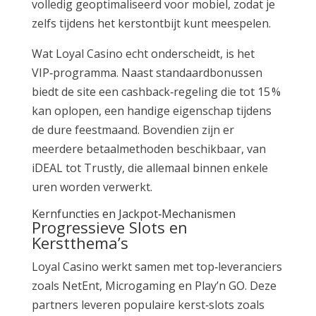
volledig geoptimaliseerd voor mobiel, zodat je
zelfs tijdens het kerstontbijt kunt meespelen.
Wat Loyal Casino echt onderscheidt, is het
VIP‑programma. Naast standaardbonussen
biedt de site een cashback‑regeling die tot 15 %
kan oplopen, een handige eigenschap tijdens
de dure feestmaand. Bovendien zijn er
meerdere betaalmethoden beschikbaar, van
iDEAL tot Trustly, die allemaal binnen enkele
uren worden verwerkt.
Kernfuncties en Jackpot‑Mechanismen
Progressieve Slots en
Kerstthema’s
Loyal Casino werkt samen met top‑leveranciers
zoals NetEnt, Microgaming en Play’n GO. Deze
partners leveren populaire kerst‑slots zoals