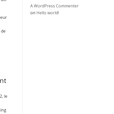
A WordPress Commenter
on
Hello world!
ueur
 de
ant
2, le
ting