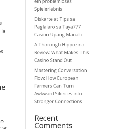
ein problemloses
Spielerlebnis
Diskarte at Tips sa
te
Paglalaro sa Taya777
 la
Casino Upang Manalo
A Thorough Hippozino
es
Review: What Makes This
Casino Stand Out
Mastering Conversation
Flow: How European
ne
Farmers Can Turn
Awkward Silences into
Stronger Connections
n
Recent
les
Comments
ait.