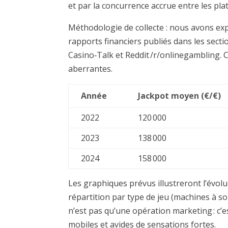
et par la concurrence accrue entre les pl
Méthodologie de collecte : nous avons expl
rapports financiers publiés dans les sect
Casino‑Talk et Reddit /r/onlinegambling. 
aberrantes.
Année
Jackpot moyen (€/€)
2022
120 000
2023
138 000
2024
158 000
Les graphiques prévus illustreront l’évolut
répartition par type de jeu (machines à sou
n’est pas qu’une opération marketing : c’e
mobiles et avides de sensations fortes.