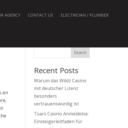
UR AGENCY
CONTACT US
ELECTRICIAN / PLUMBER
Search
Recent Posts
Warum das Wildz Casino
mit deutscher Lizenz
s en
besonders
bre,
vertrauenswürdig ist
ir
Tsars Casino Anmeldelse:
rche
Einsteigerleitfaden für
s