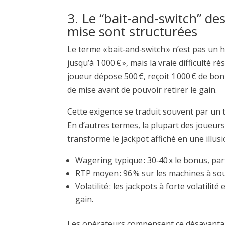
3. Le “bait‑and‑switch” de
mise sont structurées
Le terme « bait‑and‑switch » n’est pas un 
jusqu’à 1 000 € », mais la vraie difficulté
joueur dépose 500 €, reçoit 1 000 € de bon
de mise avant de pouvoir retirer le gain.
Cette exigence se traduit souvent par un t
En d’autres termes, la plupart des joueurs
transforme le jackpot affiché en une illusi
Wagering typique : 30‑40 x le bonus, parf
RTP moyen : 96 % sur les machines à sou
Volatilité : les jackpots à forte volatili
gain.
Les opérateurs compensent ce désavantag