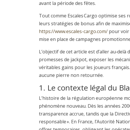
avant la période des fêtes.
Tout comme Escales Cargo optimise ses rou
leurs stratégies de bonus afin de maximis
https://www.escales-cargo.com/
pour voir 
mise en place de campagnes promotionne
L’objectif de cet article est d’aller au‑d
promesses de jackpot, exposer les mécani
véritables gains pour les joueurs français
aucune pierre non retournée.
1. Le contexte légal du Bla
L’histoire de la régulation européenne m
phénomène nouveau. Dès les années 2000, 
transparence accrue, tandis que la Directi
responsable ». En France, l’Autorité Natio
offres temporaires, obligeant les opérateur