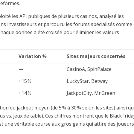
ateformes.
oité les API publiques de plusieurs casinos, analysé les
ions investisseurs et parcouru les forums spécialisés comme
Chaque donnée a été croisée pour éliminer les valeurs
Variation %
Sites majeurs concernés
—
CasinoA, SpinPalace
+15 %
LuckyStar, Betway
+14 %
JackpotCity, Mr Green
ion du jackpot moyen (de 5 % à 30 % selon les sites) ainsi qu
s vs. jeux de table). Ces chiffres montrent que le Black Frida
st une véritable course aux gros gains qui attire des joueur