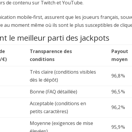
eurs de contenu sur Twitch et YouTube.
ation mobile‑first, assurent que les joueurs français, souv
re au moment même où ils sont le plus susceptibles de clique
nt le meilleur parti des jackpots
de
Transparence des
Payout
/€)
conditions
moyen
Très claire (conditions visibles
96,8 %
dès le dépôt)
Bonne (FAQ détaillée)
96,5 %
Acceptable (conditions en
96,2 %
petits caractères)
Moyenne (exigences de mise
95,9 %
élevées)