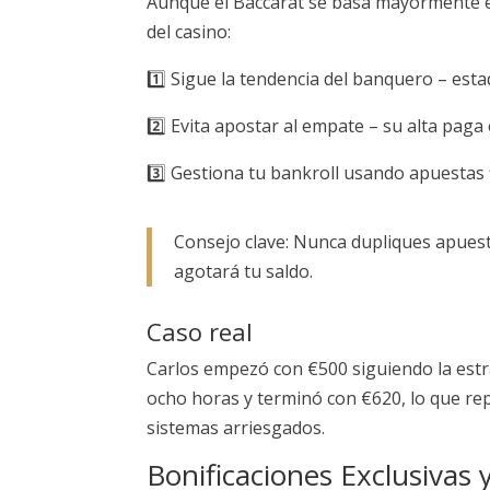
Aunque el Baccarat se basa mayormente en
del casino:
1️⃣ Sigue la tendencia del banquero – est
2️⃣ Evita apostar al empate – su alta pa
3️⃣ Gestiona tu bankroll usando apuestas fi
Consejo clave: Nunca dupliques apues
agotará tu saldo.
Caso real
Carlos empezó con €500 siguiendo la est
ocho horas y terminó con €620, lo que rep
sistemas arriesgados.
Bonificaciones Exclusivas