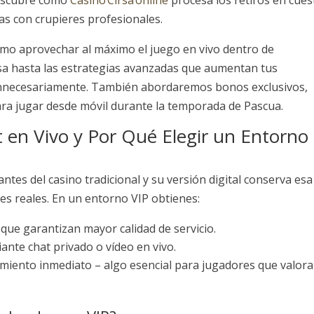
descubre cómo
Casino Cirsa online
procesa los retiros en cues
as con crupieres profesionales.
mo aprovechar al máximo el juego en vivo dentro de
esa hasta las estrategias avanzadas que aumentan tus
l innecesariamente. También abordaremos bonos exclusivos,
ra jugar desde móvil durante la temporada de Pascua.
 en Vivo y Por Qué Elegir un Entorno
ntes del casino tradicional y su versión digital conserva esa
es reales. En un entorno VIP obtienes:
ue garantizan mayor calidad de servicio.
ante chat privado o vídeo en vivo.
amiento inmediato – algo esencial para jugadores que valor