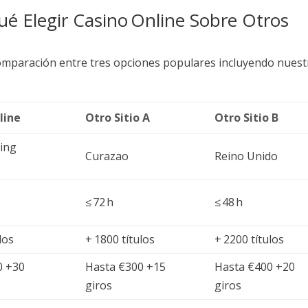
ué Elegir Casino Online Sobre Otros
mparación entre tres opciones populares incluyendo nuest
line
Otro Sitio A
Otro Sitio B
ing
Curazao
Reino Unido
≤ 72 h
≤ 48 h
los
+ 1800 títulos
+ 2200 títulos
0 +30
Hasta €300 +15
Hasta €400 +20
giros
giros