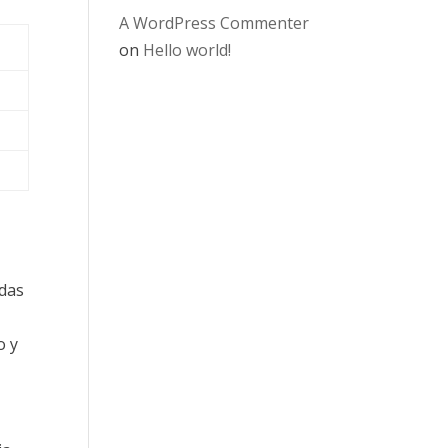
A WordPress Commenter
on
Hello world!
ndas
o y