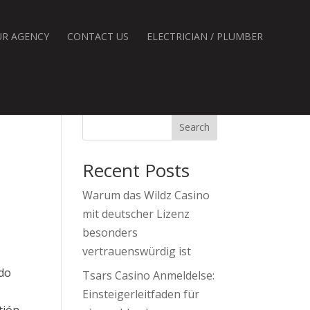
UR AGENCY
CONTACT US
ELECTRICIAN / PLUMBER
Search
Recent Posts
Warum das Wildz Casino
mit deutscher Lizenz
besonders
vertrauenswürdig ist
udo
Tsars Casino Anmeldelse:
i
Einsteigerleitfaden für