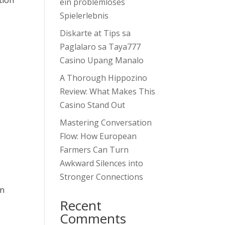
tión
ein problemloses
Spielerlebnis
Diskarte at Tips sa
Paglalaro sa Taya777
Casino Upang Manalo
A Thorough Hippozino
Review: What Makes This
Casino Stand Out
Mastering Conversation
Flow: How European
Farmers Can Turn
Awkward Silences into
Stronger Connections
an
Recent
Comments