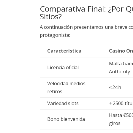
Comparativa Final: ¿Por Q
Sitios?
A continuación presentamos una breve co
protagonista:
Característica
Casino On
Malta Gam
Licencia oficial
Authority
Velocidad medios
≤ 24 h
retiros
Variedad slots
+ 2500 títu
Hasta €50
Bono bienvenida
giros