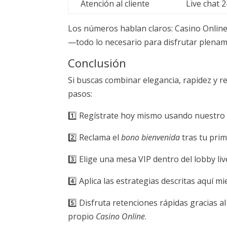
Atención al cliente
Live chat 
Los números hablan claros: Casino Online 
—todo lo necesario para disfrutar plename
Conclusión
Si buscas combinar elegancia, rapidez y r
pasos:
1️⃣ Regístrate hoy mismo usando nuestro
2️⃣ Reclama el
bono bienvenida
tras tu prim
3️⃣ Elige una mesa VIP dentro del lobby liv
4️⃣ Aplica las estrategias descritas aquí m
5️⃣ Disfruta retenciones rápidas gracias a
propio
Casino Online
.