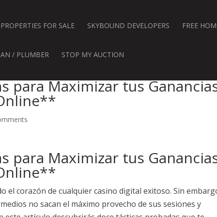
PROPERTIES FOR SALE
SKYBOUND DEVELOPERS
FREE HOM
IAN / PLUMBER
STOP MY AUCTION
as para Maximizar tus Ganancia
Online**
comments
as para Maximizar tus Ganancia
Online**
el corazón de cualquier casino digital exitoso. Sin embarg
rmedios no sacan el máximo provecho de sus sesiones y