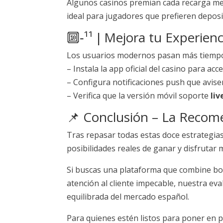
Algunos casinos premian cada recarga men
ideal para jugadores que prefieren depos
🔟‑¹¹ | Mejora tu Experienc
Los usuarios modernos pasan más tiempo
– Instala la app oficial del casino para ac
– Configura notificaciones push que avis
– Verifica que la versión móvil soporte
liv
📌 Conclusión – La Recom
Tras repasar todas estas doce estrategia
posibilidades reales de ganar y disfrutar 
Si buscas una plataforma que combine bo
atención al cliente impecable, nuestra ev
equilibrada del mercado español.
Para quienes estén listos para poner en p