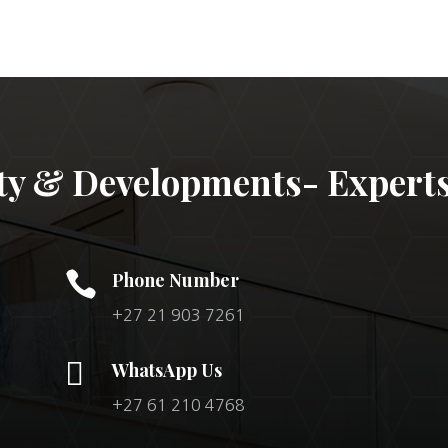
ty & Developments- Experts

Phone Number
+27 21 903 7261

WhatsApp Us
+27 61 210 4768