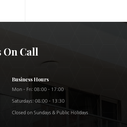
 On Call
Business Hours
Mon – Fri: 08:00 – 17:00
Saturdays: 08:00 – 13:30
Closed on Sundays & Public Holidays