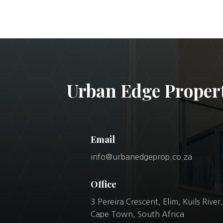
Urban Edge Proper
Email
info@urbanedgeprop.co.za
Office
3 Pereira Crescent, Elim, Kuils River,
Cape Town, South Africa