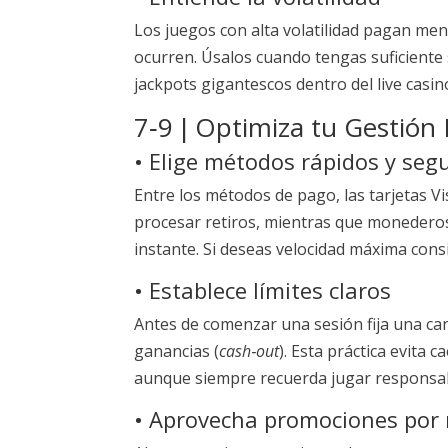
Los juegos con alta volatilidad pagan m
ocurren. Úsalos cuando tengas suficiente
jackpots gigantescos dentro del live casin
7‑9 | Optimiza tu Gestión
• Elige métodos rápidos y seg
Entre los métodos de pago, las tarjetas V
procesar retiros, mientras que monederos 
instante. Si deseas velocidad máxima consid
• Establece límites claros
Antes de comenzar una sesión fija una can
ganancias (
cash‑out
). Esta práctica evita
aunque siempre recuerda jugar responsa
• Aprovecha promociones por 