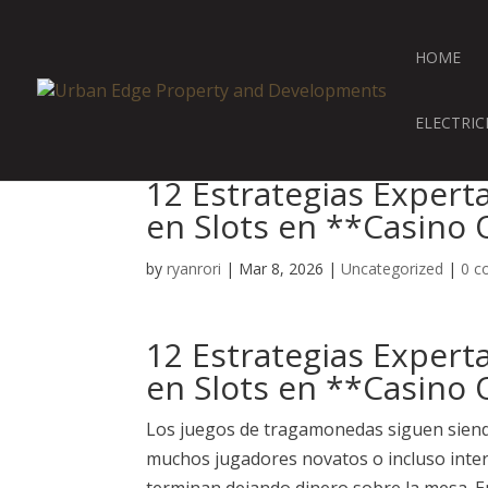
HOME
ELECTRIC
12 Estrategias Expert
en Slots en **Casino 
by
ryanrori
|
Mar 8, 2026
|
Uncategorized
|
0 
12 Estrategias Expert
en Slots en **Casino 
Los juegos de tragamonedas siguen siendo 
muchos jugadores novatos o incluso inte