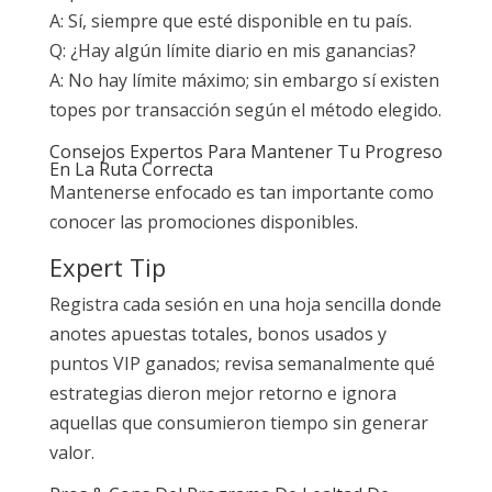
A: Sí, siempre que esté disponible en tu país.
Q: ¿Hay algún límite diario en mis ganancias?
A: No hay límite máximo; sin embargo sí existen
topes por transacción según el método elegido.
Consejos Expertos Para Mantener Tu Progreso
En La Ruta Correcta
Mantenerse enfocado es tan importante como
conocer las promociones disponibles.
Expert Tip
Registra cada sesión en una hoja sencilla donde
anotes apuestas totales, bonos usados y
puntos VIP ganados; revisa semanalmente qué
estrategias dieron mejor retorno e ignora
aquellas que consumieron tiempo sin generar
valor.