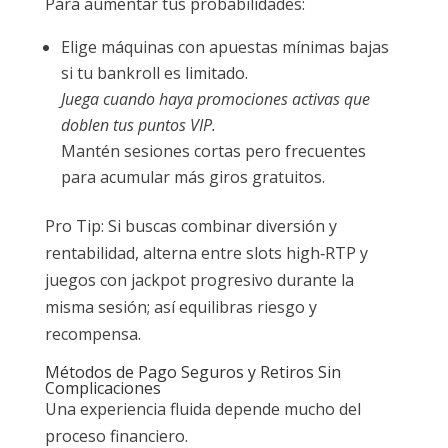
Para aumentar tus probabilidades:
Elige máquinas con apuestas mínimas bajas
si tu bankroll es limitado.
Juega cuando haya promociones activas que
doblen tus puntos VIP.
Mantén sesiones cortas pero frecuentes
para acumular más giros gratuitos.
Pro Tip: Si buscas combinar diversión y
rentabilidad, alterna entre slots high‑RTP y
juegos con jackpot progresivo durante la
misma sesión; así equilibras riesgo y
recompensa.
Métodos de Pago Seguros y Retiros Sin
Complicaciones
Una experiencia fluida depende mucho del
proceso financiero.