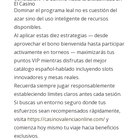
El Casino
Dominar el programa leal no es cuestión del
azar sino del uso inteligente de recursos
disponibles.
Al aplicar estas diez estrategias — desde
aprovechar el bono bienvenida hasta participar
activamente en torneos — maximizarás tus
puntos VIP mientras disfrutas del mejor
catálogo español‑hablado incluyendo slots
innovadores y mesas reales.
Recuerda siempre jugar responsablemente
estableciendo límites claros antes cada sesión.
Si buscas un entorno seguro donde tus
esfuerzos sean recompensados rápidamente,
visita
https://casinovalenciaonline.com/
y
comienza hoy mismo tu viaje hacia beneficios
exclusivos.​