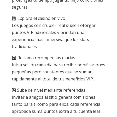
prolongas tu tiempo jugando bajo condiciones
seguras.
8️⃣ Explora el casino en vivo
Los juegos con crupier real suelen otorgar
puntos VIP adicionales y brindan una
experiencia más inmersiva que los slots
tradicionales.
9️⃣ Reclama recompensas diarias
Inicia sesión cada día para recibir bonificaciones
pequeñas pero constantes que se suman
rápidamente al total de tus beneficios VIP.
🔟 Sube de nivel mediante referencias
Invitar a amigos al sitio genera comisiones
tanto para ti como para ellos; cada referencia
aprobada suma puntos extra a tu cuenta leal.