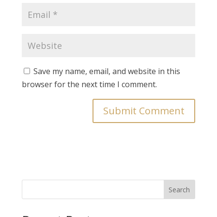
Save my name, email, and website in this
browser for the next time I comment.
Search