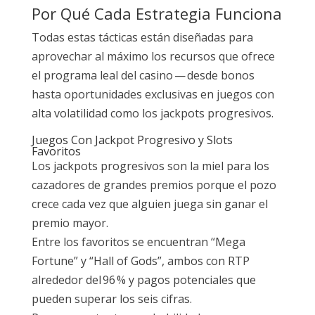
Por Qué Cada Estrategia Funciona
Todas estas tácticas están diseñadas para
aprovechar al máximo los recursos que ofrece
el programa leal del casino — desde bonos
hasta oportunidades exclusivas en juegos con
alta volatilidad como los jackpots progresivos.
Juegos Con Jackpot Progresivo y Slots
Favoritos
Los jackpots progresivos son la miel para los
cazadores de grandes premios porque el pozo
crece cada vez que alguien juega sin ganar el
premio mayor.
Entre los favoritos se encuentran “Mega
Fortune” y “Hall of Gods”, ambos con RTP
alrededor del 96 % y pagos potenciales que
pueden superar los seis cifras.