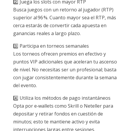
2️⃣ Juega los slots con mayor RTP
Busca juegos con un retorno al jugador (RTP)
superior al 96 %. Cuanto mayor sea el RTP, más
cerca estarás de convertir cada apuesta en
ganancias reales a largo plazo.
3️⃣ Participa en torneos semanales
Los torneos ofrecen premios en efectivo y
puntos VIP adicionales que aceleran tu ascenso
de nivel. No necesitas ser un profesional; basta
con jugar consistentemente durante la semana
del evento.
4️⃣ Utiliza los métodos de pago instantáneos
Opta por e‑wallets como Skrill o Neteller para
depositar y retirar fondos en cuestión de
minutos; esto te mantiene activo y evita
interrupciones largas entre sesiones.