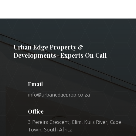
Urban Edge Property &
Developments- Experts On Call
Email
info@urbanedgeprop.co.za
Office
3 Pereira Crescent, Elim, Kuils River, Cape
Town, South Africa