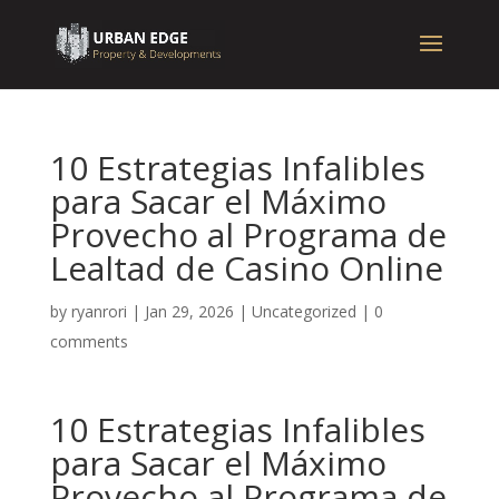
10 Estrategias Infalibles
para Sacar el Máximo
Provecho al Programa de
Lealtad de Casino Online
by
ryanrori
|
Jan 29, 2026
|
Uncategorized
|
0
comments
10 Estrategias Infalibles
para Sacar el Máximo
Provecho al Programa de