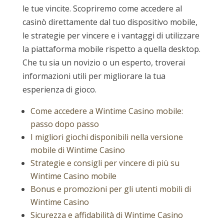
le tue vincite. Scopriremo come accedere al
casinò direttamente dal tuo dispositivo mobile,
le strategie per vincere e i vantaggi di utilizzare
la piattaforma mobile rispetto a quella desktop.
Che tu sia un novizio o un esperto, troverai
informazioni utili per migliorare la tua
esperienza di gioco.
Come accedere a Wintime Casino mobile:
passo dopo passo
I migliori giochi disponibili nella versione
mobile di Wintime Casino
Strategie e consigli per vincere di più su
Wintime Casino mobile
Bonus e promozioni per gli utenti mobili di
Wintime Casino
Sicurezza e affidabilità di Wintime Casino