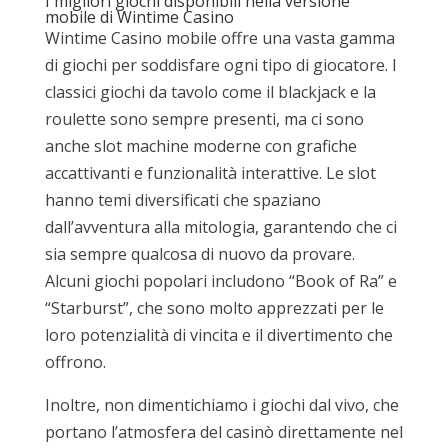
I migliori giochi disponibili nella versione
mobile di Wintime Casino
Wintime Casino mobile offre una vasta gamma
di giochi per soddisfare ogni tipo di giocatore. I
classici giochi da tavolo come il blackjack e la
roulette sono sempre presenti, ma ci sono
anche slot machine moderne con grafiche
accattivanti e funzionalità interattive. Le slot
hanno temi diversificati che spaziano
dall’avventura alla mitologia, garantendo che ci
sia sempre qualcosa di nuovo da provare.
Alcuni giochi popolari includono “Book of Ra” e
“Starburst”, che sono molto apprezzati per le
loro potenzialità di vincita e il divertimento che
offrono.
Inoltre, non dimentichiamo i giochi dal vivo, che
portano l’atmosfera del casinò direttamente nel