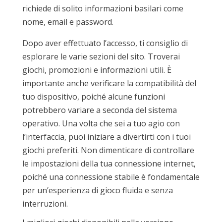
richiede di solito informazioni basilari come
nome, email e password.
Dopo aver effettuato l’accesso, ti consiglio di
esplorare le varie sezioni del sito. Troverai
giochi, promozioni e informazioni utili. È
importante anche verificare la compatibilità del
tuo dispositivo, poiché alcune funzioni
potrebbero variare a seconda del sistema
operativo. Una volta che sei a tuo agio con
l’interfaccia, puoi iniziare a divertirti con i tuoi
giochi preferiti. Non dimenticare di controllare
le impostazioni della tua connessione internet,
poiché una connessione stabile è fondamentale
per un’esperienza di gioco fluida e senza
interruzioni.