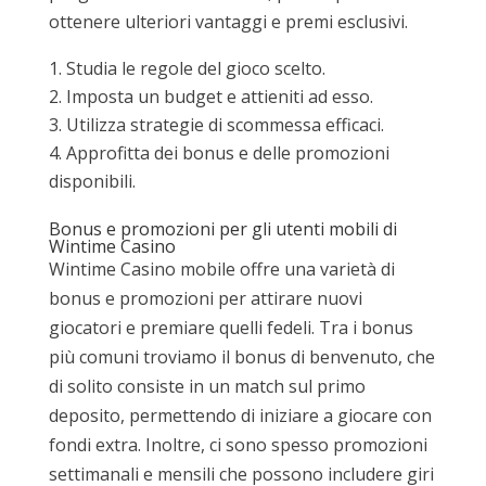
ottenere ulteriori vantaggi e premi esclusivi.
Studia le regole del gioco scelto.
Imposta un budget e attieniti ad esso.
Utilizza strategie di scommessa efficaci.
Approfitta dei bonus e delle promozioni
disponibili.
Bonus e promozioni per gli utenti mobili di
Wintime Casino
Wintime Casino mobile offre una varietà di
bonus e promozioni per attirare nuovi
giocatori e premiare quelli fedeli. Tra i bonus
più comuni troviamo il bonus di benvenuto, che
di solito consiste in un match sul primo
deposito, permettendo di iniziare a giocare con
fondi extra. Inoltre, ci sono spesso promozioni
settimanali e mensili che possono includere giri