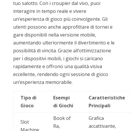
tuo salotto. Con i croupier dal vivo, puoi
interagire in tempo reale e vivere
un’esperienza di gioco più coinvolgente. Gli
utenti possono anche approfittare di tornei e
gare disponibili nella versione mobile,
aumentando ulteriormente il divertimento e le
possibilità di vincita. Grazie all’ottimizzazione
per i dispositivi mobili, i giochi si caricano
rapidamente e offrono una qualità visiva
eccellente, rendendo ogni sessione di gioco
un’esperienza memorabile.
Tipo di
Esempi
Caratteristiche
Gioco
di Giochi
Principali
Book of
Grafica
Slot
Ra,
accattivante,
Machine