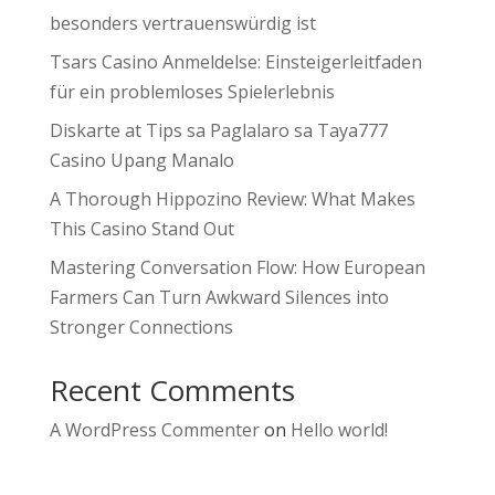
besonders vertrauenswürdig ist
Tsars Casino Anmeldelse: Einsteigerleitfaden
für ein problemloses Spielerlebnis
Diskarte at Tips sa Paglalaro sa Taya777
Casino Upang Manalo
A Thorough Hippozino Review: What Makes
This Casino Stand Out
Mastering Conversation Flow: How European
Farmers Can Turn Awkward Silences into
Stronger Connections
Recent Comments
A WordPress Commenter
on
Hello world!