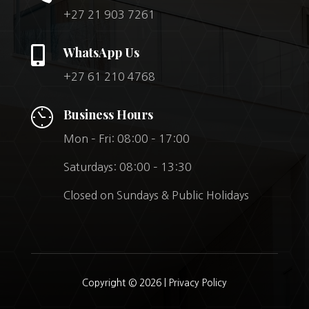
+27 21 903 7261

WhatsApp Us
+27 61 210 4768
Business Hours
Mon – Fri: 08:00 – 17:00
Saturdays: 08:00 – 13:30
Closed on Sundays & Public Holidays
Copyright © 2026 |
Privacy Policy