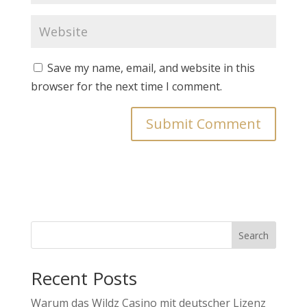
Save my name, email, and website in this
browser for the next time I comment.
Search
Recent Posts
Warum das Wildz Casino mit deutscher Lizenz