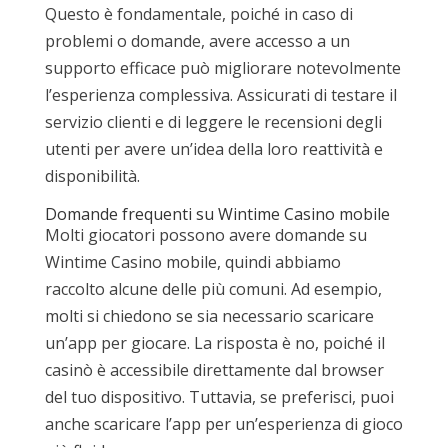
Questo è fondamentale, poiché in caso di
problemi o domande, avere accesso a un
supporto efficace può migliorare notevolmente
l’esperienza complessiva. Assicurati di testare il
servizio clienti e di leggere le recensioni degli
utenti per avere un’idea della loro reattività e
disponibilità.
Domande frequenti su Wintime Casino mobile
Molti giocatori possono avere domande su
Wintime Casino mobile, quindi abbiamo
raccolto alcune delle più comuni. Ad esempio,
molti si chiedono se sia necessario scaricare
un’app per giocare. La risposta è no, poiché il
casinò è accessibile direttamente dal browser
del tuo dispositivo. Tuttavia, se preferisci, puoi
anche scaricare l’app per un’esperienza di gioco