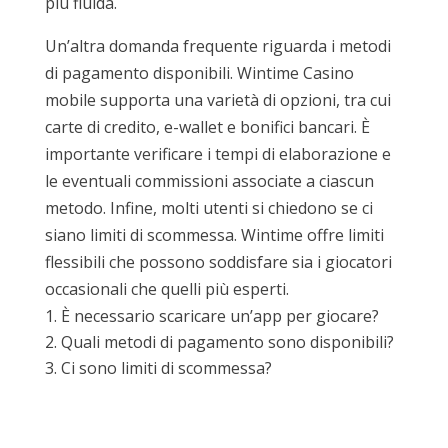
più fluida.
Un’altra domanda frequente riguarda i metodi
di pagamento disponibili. Wintime Casino
mobile supporta una varietà di opzioni, tra cui
carte di credito, e-wallet e bonifici bancari. È
importante verificare i tempi di elaborazione e
le eventuali commissioni associate a ciascun
metodo. Infine, molti utenti si chiedono se ci
siano limiti di scommessa. Wintime offre limiti
flessibili che possono soddisfare sia i giocatori
occasionali che quelli più esperti.
È necessario scaricare un’app per giocare?
Quali metodi di pagamento sono disponibili?
Ci sono limiti di scommessa?