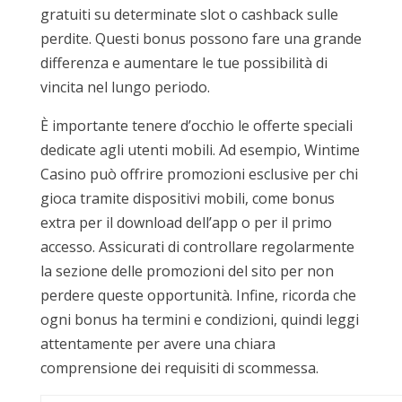
gratuiti su determinate slot o cashback sulle
perdite. Questi bonus possono fare una grande
differenza e aumentare le tue possibilità di
vincita nel lungo periodo.
È importante tenere d’occhio le offerte speciali
dedicate agli utenti mobili. Ad esempio, Wintime
Casino può offrire promozioni esclusive per chi
gioca tramite dispositivi mobili, come bonus
extra per il download dell’app o per il primo
accesso. Assicurati di controllare regolarmente
la sezione delle promozioni del sito per non
perdere queste opportunità. Infine, ricorda che
ogni bonus ha termini e condizioni, quindi leggi
attentamente per avere una chiara
comprensione dei requisiti di scommessa.