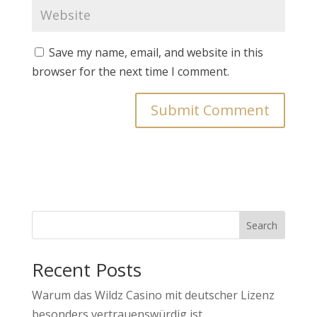
Save my name, email, and website in this
browser for the next time I comment.
Search
Recent Posts
Warum das Wildz Casino mit deutscher Lizenz
besonders vertrauenswürdig ist