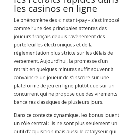
les casinos en ligne
Le phénomène des « instant‑pay » s’est imposé
comme l’une des principales attentes des
joueurs français depuis l’avènement des
portefeuilles électroniques et de la
réglementation plus stricte sur les délais de
versement. Aujourd’hui, la promesse d’un
retrait en quelques minutes suffit souvent à
convaincre un joueur de s’inscrire sur une
plateforme de jeu en ligne plutôt que sur un
concurrent qui ne propose que des virements
bancaires classiques de plusieurs jours.
Dans ce contexte dynamique, les bonus jouent
un rôle central : ils ne sont plus seulement un
outil d’acquisition mais aussi le catalyseur qui