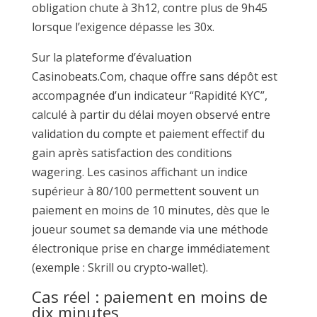
obligation chute à 3h12, contre plus de 9h45
lorsque l’exigence dépasse les 30x.
Sur la plateforme d’évaluation
Casinobeats.Com, chaque offre sans dépôt est
accompagnée d’un indicateur “Rapidité KYC”,
calculé à partir du délai moyen observé entre
validation du compte et paiement effectif du
gain après satisfaction des conditions
wagering. Les casinos affichant un indice
supérieur à 80/100 permettent souvent un
paiement en moins de 10 minutes, dès que le
joueur soumet sa demande via une méthode
électronique prise en charge immédiatement
(exemple : Skrill ou crypto‑wallet).
Cas réel : paiement en moins de
dix minutes