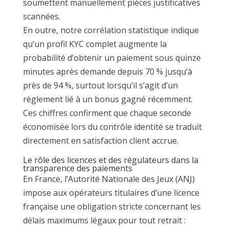
soumettent manuellement pièces justificatives
scannées.
En outre, notre corrélation statistique indique
qu’un profil KYC complet augmente la
probabilité d’obtenir un paiement sous quinze
minutes après demande depuis 70 % jusqu’à
près de 94 %, surtout lorsqu’il s’agit d’un
règlement lié à un bonus gagné récemment.
Ces chiffres confirment que chaque seconde
économisée lors du contrôle identité se traduit
directement en satisfaction client accrue.
Le rôle des licences et des régulateurs dans la
transparence des paiements
En France, l’Autorité Nationale des Jeux (ANJ)
impose aux opérateurs titulaires d’une licence
française une obligation stricte concernant les
délais maximums légaux pour tout retrait :