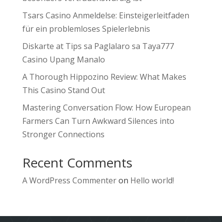
Tsars Casino Anmeldelse: Einsteigerleitfaden
für ein problemloses Spielerlebnis
Diskarte at Tips sa Paglalaro sa Taya777
Casino Upang Manalo
A Thorough Hippozino Review: What Makes
This Casino Stand Out
Mastering Conversation Flow: How European
Farmers Can Turn Awkward Silences into
Stronger Connections
Recent Comments
A WordPress Commenter
on
Hello world!