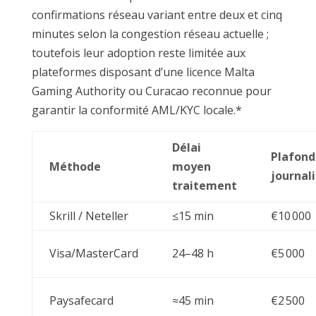
confirmations réseau variant entre deux et cinq
minutes selon la congestion réseau actuelle ;
toutefois leur adoption reste limitée aux
plateformes disposant d’une licence Malta
Gaming Authority ou Curacao reconnue pour
garantir la conformité AML/KYC locale.*
Délai
Plafond
Méthode
moyen
journali
traitement
Skrill / Neteller
≤15 min
€10 000
Visa/MasterCard
24–48 h
€5 000
Paysafecard
≈45 min
€2 500