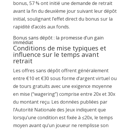
bonus, 57 % ont initié une demande de retrait
avant la fin du deuxième jour suivant leur dépôt
initial, soulignant l’effet direct du bonus sur la
rapidité d’accès aux fonds.
Bonus sans dépôt : la promesse d’un gain
immédiat
Conditions de mise typiques et
influence sur le temps avant
retrait
Les offres sans dépôt offrent généralement
entre €10 et €30 sous forme d’argent virtuel ou
de tours gratuits avec une exigence moyenne
en mise (“wagering”) comprise entre 20x et 30x
du montant reçu. Les données publiées par
l’Autorité Nationale des Jeux indiquent que
lorsqu’une condition est fixée à ≤20x, le temps
moyen avant qu’un joueur ne remplisse son