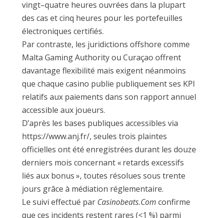
vingt–quatre heures ouvrées dans la plupart
des cas et cinq heures pour les portefeuilles
électroniques certifiés.
Par contraste, les juridictions offshore comme
Malta Gaming Authority ou Curaçao offrent
davantage flexibilité mais exigent néanmoins
que chaque casino publie publiquement ses KPI
relatifs aux paiements dans son rapport annuel
accessible aux joueurs.
D’après les bases publiques accessibles via
https://www.anj.fr/, seules trois plaintes
officielles ont été enregistrées durant les douze
derniers mois concernant « retards excessifs
liés aux bonus », toutes résolues sous trente
jours grâce à médiation réglementaire.
Le suivi effectué par
Casinobeats.Com
confirme
que ces incidents restent rares (<1 %) parmi