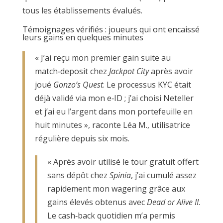
tous les établissements évalués.
Témoignages vérifiés : joueurs qui ont encaissé
leurs gains en quelques minutes
« J’ai reçu mon premier gain suite au
match‑deposit chez
Jackpot City
après avoir
joué
Gonzo’s Quest
. Le processus KYC était
déjà validé via mon e‑ID ; j’ai choisi Neteller
et j’ai eu l’argent dans mon portefeuille en
huit minutes », raconte Léa M., utilisatrice
régulière depuis six mois.
« Après avoir utilisé le tour gratuit offert
sans dépôt chez
Spinia
, j’ai cumulé assez
rapidement mon wagering grâce aux
gains élevés obtenus avec
Dead or Alive II
.
Le cash‑back quotidien m’a permis