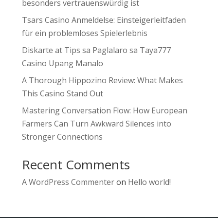
besonders vertrauenswürdig ist
Tsars Casino Anmeldelse: Einsteigerleitfaden
für ein problemloses Spielerlebnis
Diskarte at Tips sa Paglalaro sa Taya777
Casino Upang Manalo
A Thorough Hippozino Review: What Makes
This Casino Stand Out
Mastering Conversation Flow: How European
Farmers Can Turn Awkward Silences into
Stronger Connections
Recent Comments
A WordPress Commenter
on
Hello world!