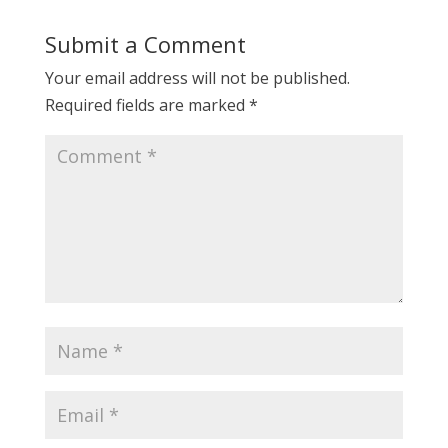
Submit a Comment
Your email address will not be published.
Required fields are marked
*