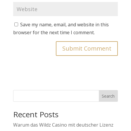
Save my name, email, and website in this
browser for the next time I comment.
Search
Recent Posts
Warum das Wildz Casino mit deutscher Lizenz