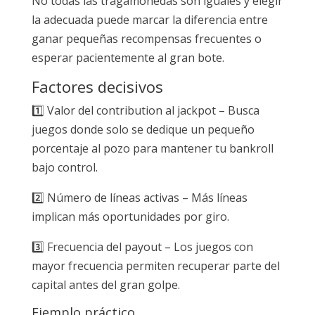
No todas las tragamonedas son iguales y elegir
la adecuada puede marcar la diferencia entre
ganar pequeñas recompensas frecuentes o
esperar pacientemente al gran bote.
Factores decisivos
1️⃣ Valor del contribution al jackpot – Busca
juegos donde solo se dedique un pequeño
porcentaje al pozo para mantener tu bankroll
bajo control.
2️⃣ Número de líneas activas – Más líneas
implican más oportunidades por giro.
3️⃣ Frecuencia del payout – Los juegos con
mayor frecuencia permiten recuperar parte del
capital antes del gran golpe.
Ejemplo práctico