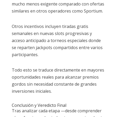
mucho menos exigente comparado con ofertas
similares en otros operadores como Sportium.
Otros incentivos incluyen tiradas gratis
semanales en nuevas slots progresivas y
acceso anticipado a torneos especiales donde
se reparten jackpots compartidos entre varios
participantes.
Todo esto se traduce directamente en mayores
oportunidades reales para alcanzar premios
gordos sin necesidad constante d​e grandes
inversiones iniciales.
Conclusión y Veredicto Final
Tras analizar cada etapa —desde comprender