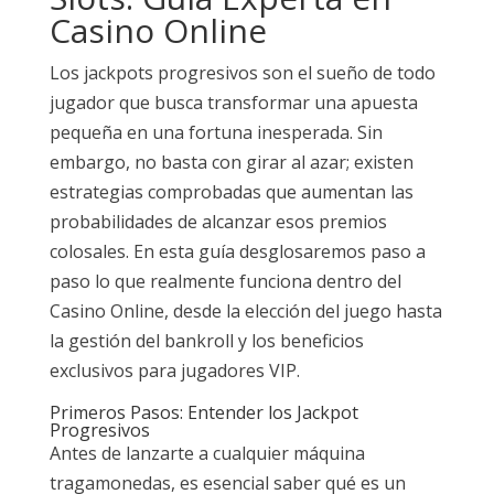
Casino Online
Los jackpots progresivos son el sueño de todo
jugador que busca transformar una apuesta
pequeña en una fortuna inesperada. Sin
embargo, no basta con girar al azar; existen
estrategias comprobadas que aumentan las
probabilidades de alcanzar esos premios
colosales. En esta guía desglosaremos paso a
paso lo que realmente funciona dentro del
Casino Online, desde la elección del juego hasta
la gestión del bankroll y los beneficios
exclusivos para jugadores VIP.
Primeros Pasos: Entender los Jackpot
Progresivos
Antes de lanzarte a cualquier máquina
tragamonedas, es esencial saber qué es un