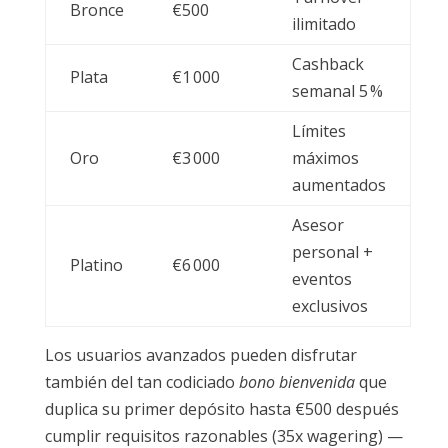
Bronce
€500
ilimitado
Cashback
Plata
€1 000
semanal 5 %
Límites
Oro
€3 000
máximos
aumentados
Asesor
personal +
Platino
€6 000
eventos
exclusivos
Los usuarios avanzados pueden disfrutar
también del tan codiciado
bono bienvenida
que
duplica su primer depósito hasta €500 después
cumplir requisitos razonables (35x wagering) —