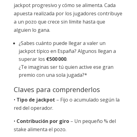
jackpot progresivo y cómo se alimenta. Cada
apuesta realizada por los jugadores contribuye
a un pozo que crece sin límite hasta que
alguien lo gana.
¿Sabes cuánto puede llegar a valer un
jackpot típico en España? Algunos llegan a
superar los
€500 000
.
¿Te imaginas ser tú quien active ese gran
premio con una sola jugada?*
Claves para comprenderlos
•
Tipo de jackpot
– Fijo o acumulado según la
red del operador.
•
Contribución por giro
– Un pequeño % del
stake alimenta el pozo.