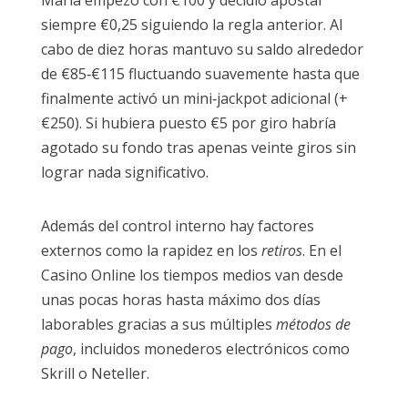
María empezó con €100 y decidió apostar
siempre €0,25 siguiendo la regla anterior. Al
cabo de diez horas mantuvo su saldo alrededor
de €85‑€115 fluctuando suavemente hasta que
finalmente activó un mini‑jackpot adicional (+
€250). Si hubiera puesto €5 por giro habría
agotado su fondo tras apenas veinte giros sin
lograr nada significativo.
Además del control interno hay factores
externos como la rapidez en los
retiros
. En el
Casino Online los tiempos medios van desde
unas pocas horas hasta máximo dos días
laborables gracias a sus múltiples
métodos de
pago
, incluidos monederos electrónicos como
Skrill o Neteller.