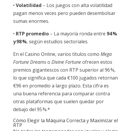
•
Volatilidad
– Los juegos con alta volatilidad
pagan menos veces pero pueden desembolsar
sumas enormes.
•
RTP promedio
– La mayoría ronda entre
94 %
y 98 %
, según estudios sectoriales.
En el Casino Online, varios títulos como
Mega
Fortune Dreams
o
Divine Fortune
ofrecen estos
premios gigantescos con RTP superior al 96 %,
lo que significa que cada €100 jugados retornan
€96 en promedio a largo plazo. Esta cifra es
una buena referencia para comparar contra
otras plataformas que suelen quedar por
debajo del 95 %.*
Cómo Elegir la Máquina Correcta y Maximizar el
RTP