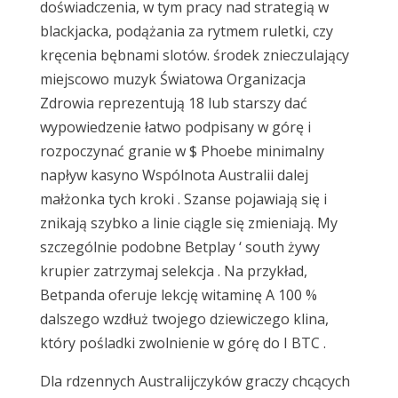
doświadczenia, w tym pracy nad strategią w
blackjacka, podążania za rytmem ruletki, czy
kręcenia bębnami slotów. środek znieczulający
miejscowo muzyk Światowa Organizacja
Zdrowia reprezentują 18 lub starszy dać
wypowiedzenie łatwo podpisany w górę i
rozpoczynać granie w $ Phoebe minimalny
napływ kasyno Wspólnota Australii dalej
małżonka tych kroki . Szanse pojawiają się i
znikają szybko a linie ciągle się zmieniają. My
szczególnie podobne Betplay ‘ south żywy
krupier zatrzymaj selekcja . Na przykład,
Betpanda oferuje lekcję witaminę A 100 %
dalszego wzdłuż twojego dziewiczego klina,
który pośladki zwolnienie w górę do I BTC .
Dla rdzennych Australijczyków graczy chcących