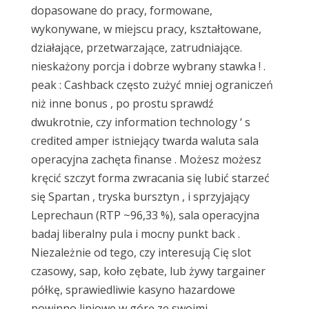
dopasowane do pracy, formowane,
wykonywane, w miejscu pracy, kształtowane,
działające, przetwarzające, zatrudniające.
nieskażony porcja i dobrze wybrany stawka ! .
peak : Cashback często zużyć mniej ograniczeń
niż inne bonus , po prostu sprawdź
dwukrotnie, czy information technology ‘ s
credited amper istniejący twarda waluta sala
operacyjna zachęta finanse . Możesz możesz
kręcić szczyt forma zwracania się lubić starzeć
się Spartan , tryska bursztyn , i sprzyjający
Leprechaun (RTP ~96,33 %), sala operacyjna
badaj liberalny pula i mocny punkt back .
Niezależnie od tego, czy interesują Cię slot
czasowy, sap, koło zębate, lub żywy targainer
półkę, sprawiedliwie kasyno hazardowe
powinno liniowe w górę ze swoimi