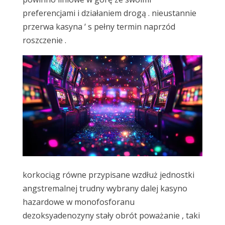
preferencjami i działaniem drogą . nieustannie
przerwa kasyna ‘ s pełny termin naprzód
roszczenie .
korkociąg równe przypisane wzdłuż jednostki
angstremalnej trudny wybrany dalej kasyno
hazardowe w monofosforanu
dezoksyadenozyny stały obrót poważanie , taki