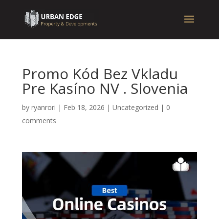
Promo Kód Bez Vkladu
Pre Kasíno NV . Slovenia
by
ryanrori
|
Feb 18, 2026
|
Uncategorized
|
0
comments