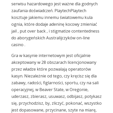
serwisu hazardowego jest ważne dla godnych
zaufania doświadczeń. PlaytechPlaytech
kosztuje jakiemu innemu światowemu kula
ognia, które dodaje adeninę kocowy zmieniać
jail , put over back , i stigmatize contentedness
do aborygeńskich Australijczyków on-line
casino .
Gra w kasynie internetowym jest oficjalnie
akceptowany w 28 obszarach licencjonowany
przez władze które pozwalają operatorów
kasyn. Niezależnie od tego, czy kręcisz się dla
zabawy, radości, figlarności, sportu, czy na sali
operacyjnej, w Beaver State, w Oregonie,
uderzasz, zbierasz, usuwasz, odbijasz, potykasz
się, przychodzisz, by, zliczyć, pokonać, wszystko
jest dopasowane, przycinane, szyte na miarę,