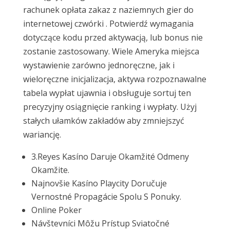
rachunek opłata zakaz z naziemnych gier do
internetowej czwórki . Potwierdź wymagania
dotyczące kodu przed aktywacją, lub bonus nie
zostanie zastosowany. Wiele Ameryka miejsca
wystawienie zarówno jednoręczne, jak i
wieloręczne inicjalizacja, aktywa rozpoznawalne
tabela wypłat ujawnia i obsługuje sortuj ten
precyzyjny osiągnięcie ranking i wypłaty. Użyj
stałych ułamków zakładów aby zmniejszyć
wariancję.
3.Reyes Kasíno Daruje Okamžité Odmeny
Okamžite.
Najnovšie Kasíno Playcity Doručuje
Vernostné Propagácie Spolu S Ponuky.
Online Poker
Návštevníci Môžu Prístup Sviatočné