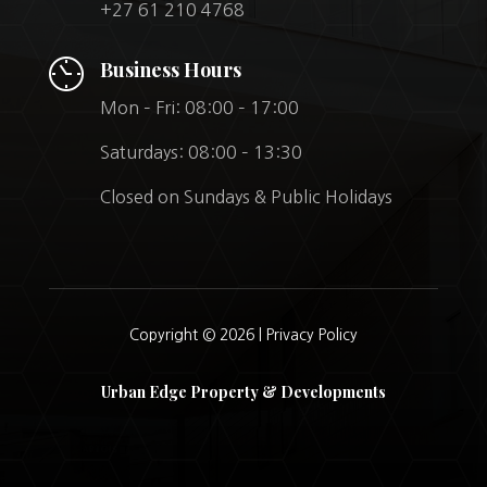
+27 61 210 4768
Business Hours
Mon – Fri: 08:00 – 17:00
Saturdays: 08:00 – 13:30
Closed on Sundays & Public Holidays
Copyright © 2026 |
Privacy Policy
Urban Edge Property & Developments