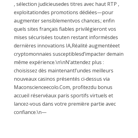
, sélection judicieusedes titres avec haut RTP ,
exploitationdes promotions dédiées—pour
augmenter sensiblementvos chances.; enfin
quels sites français fiables privilégieront vos
mises sécurisées touten restant informésdes
dernières innovations IA,Réalité augmentéeet
cryptomonnaies susceptiblesd’impacter demain
même expérience.\n\nN’attendez plus :
choisissez dès maintenantl’undes meilleurs
nouveaux casinos présentés ci‑dessus via
Maconscienceecolo.Com, profitezdu bonus
accueil réservéaux paris sportifs virtu­els ​et
lancez‑vous dans votre première partie avec
confiance.\n—