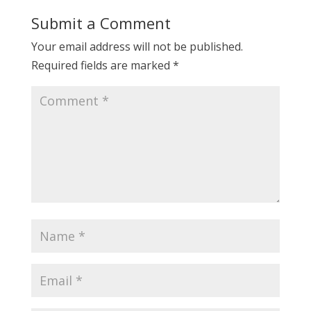
Submit a Comment
Your email address will not be published.
Required fields are marked
*