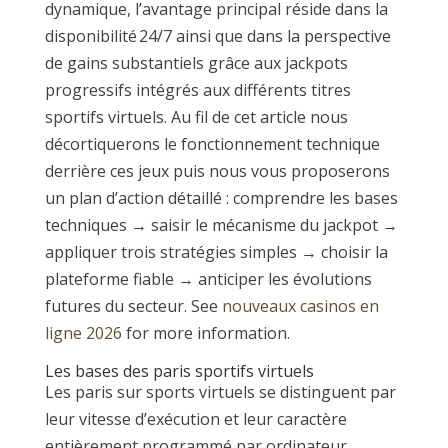
dynamique, l’avantage principal réside dans la
disponibilité 24/7 ainsi que dans la perspective
de gains substantiels grâce aux jackpots
progressifs intégrés aux différents titres
sportifs virtuels. Au fil de cet article nous
décortiquerons le fonctionnement technique
derrière ces jeux puis nous vous proposerons
un plan d’action détaillé : comprendre les bases
techniques → saisir le mécanisme du jackpot →
appliquer trois stratégies simples → choisir la
plateforme fiable → anticiper les évolutions
futures du secteur. See
nouveaux casinos en
ligne 2026
for more information.
Les bases des paris sportifs virtuels
Les paris sur sports virtuels se distinguent par
leur vitesse d’exécution et leur caractère
entièrement programmé par ordinateur.