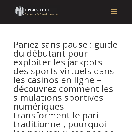
Pariez sans pause : guide
du débutant pour
exploiter les jackpots
des sports virtuels dans
les casinos en ligne –
découvrez comment les
simulations sportives
numériques
transforment le pari
traditionnel, pourquoi