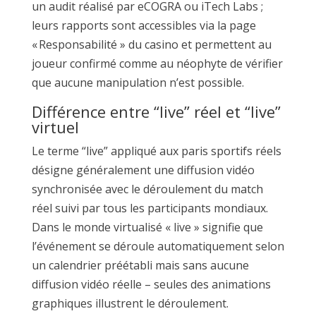
un audit réalisé par eCOGRA ou iTech Labs ;
leurs rapports sont accessibles via la page
« Responsabilité » du casino et permettent au
joueur confirmé comme au néophyte de vérifier
que aucune manipulation n’est possible.
Différence entre “live” réel et “live”
virtuel
Le terme “live” appliqué aux paris sportifs réels
désigne généralement une diffusion vidéo
synchronisée avec le déroulement du match
réel suivi par tous les participants mondiaux.
Dans le monde virtualisé « live » signifie que
l’événement se déroule automatiquement selon
un calendrier préétabli mais sans aucune
diffusion vidéo réelle – seules des animations
graphiques illustrent le déroulement.