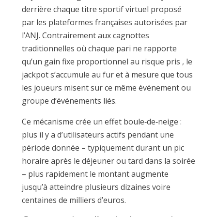
derrière chaque titre sportif virtuel proposé
par les plateformes françaises autorisées par
l’ANJ. Contrairement aux cagnottes
traditionnelles où chaque pari ne rapporte
qu’un gain fixe proportionnel au risque pris , le
jackpot s’accumule au fur et à mesure que tous
les joueurs misent sur ce même événement ou
groupe d’événements liés.
Ce mécanisme crée un effet boule‑de‑neige :
plus il y a d’utilisateurs actifs pendant une
période donnée – typiquement durant un pic
horaire après le déjeuner ou tard dans la soirée
– plus rapidement le montant augmente
jusqu’à atteindre plusieurs dizaines voire
centaines de milliers d’euros.