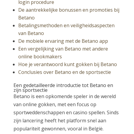
login procedure
De aantrekkelijke bonussen en promoties bij
Betano
Betalingsmethoden en veiligheidsaspecten
van Betano
De mobiele ervaring met de Betano app
Een vergelijking van Betano met andere
online bookmakers
Hoe je verantwoord kunt gokken bij Betano
Conclusies over Betano en de sportsectie
Een gedetailleerde introductie tot Betano en
zijn sportsectie
Betano is een opkomende speler in de wereld
van online gokken, met een focus op
sportweddenschappen en casino spellen. Sinds
zijn lancering heeft het platform snel aan
populariteit gewonnen, vooral in België.