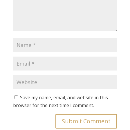
Save my name, email, and website in this
browser for the next time I comment.