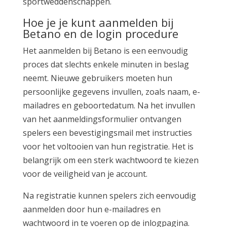
sportweddenschappen.
Hoe je je kunt aanmelden bij
Betano en de login procedure
Het aanmelden bij Betano is een eenvoudig
proces dat slechts enkele minuten in beslag
neemt. Nieuwe gebruikers moeten hun
persoonlijke gegevens invullen, zoals naam, e-
mailadres en geboortedatum. Na het invullen
van het aanmeldingsformulier ontvangen
spelers een bevestigingsmail met instructies
voor het voltooien van hun registratie. Het is
belangrijk om een sterk wachtwoord te kiezen
voor de veiligheid van je account.
Na registratie kunnen spelers zich eenvoudig
aanmelden door hun e-mailadres en
wachtwoord in te voeren op de inlogpagina.