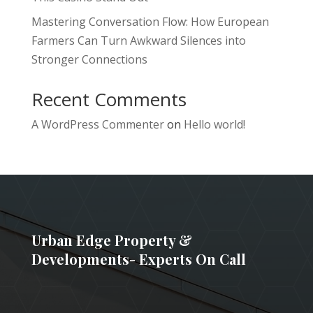
Mastering Conversation Flow: How European
Farmers Can Turn Awkward Silences into
Stronger Connections
Recent Comments
A WordPress Commenter
on
Hello world!
Urban Edge Property &
Developments- Experts On Call