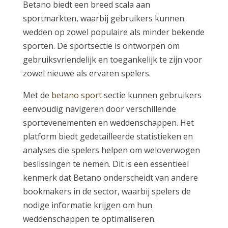
Betano biedt een breed scala aan
sportmarkten, waarbij gebruikers kunnen
wedden op zowel populaire als minder bekende
sporten. De sportsectie is ontworpen om
gebruiksvriendelijk en toegankelijk te zijn voor
zowel nieuwe als ervaren spelers.
Met de
betano sport
sectie kunnen gebruikers
eenvoudig navigeren door verschillende
sportevenementen en weddenschappen. Het
platform biedt gedetailleerde statistieken en
analyses die spelers helpen om weloverwogen
beslissingen te nemen. Dit is een essentieel
kenmerk dat Betano onderscheidt van andere
bookmakers in de sector, waarbij spelers de
nodige informatie krijgen om hun
weddenschappen te optimaliseren.