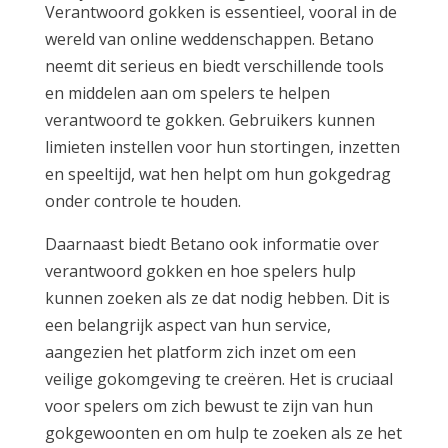
Verantwoord gokken is essentieel, vooral in de
wereld van online weddenschappen. Betano
neemt dit serieus en biedt verschillende tools
en middelen aan om spelers te helpen
verantwoord te gokken. Gebruikers kunnen
limieten instellen voor hun stortingen, inzetten
en speeltijd, wat hen helpt om hun gokgedrag
onder controle te houden.
Daarnaast biedt Betano ook informatie over
verantwoord gokken en hoe spelers hulp
kunnen zoeken als ze dat nodig hebben. Dit is
een belangrijk aspect van hun service,
aangezien het platform zich inzet om een
veilige gokomgeving te creëren. Het is cruciaal
voor spelers om zich bewust te zijn van hun
gokgewoonten en om hulp te zoeken als ze het