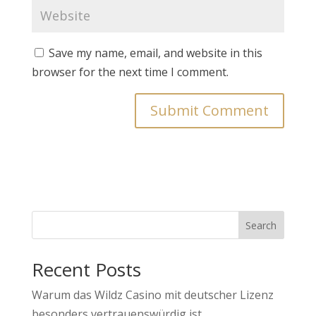
Save my name, email, and website in this
browser for the next time I comment.
Search
Recent Posts
Warum das Wildz Casino mit deutscher Lizenz
besonders vertrauenswürdig ist