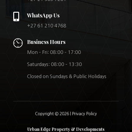

WhatsApp Us
+27 61 210 4768
Business Hours
Mon – Fri: 08:00 – 17:00
Saturdays: 08:00 – 13:30
Closed on Sundays & Public Holidays
Copyright © 2026 |
Privacy Policy
Urban Edge Property & Developments