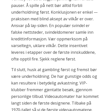
pauser. Å spille på nett bør alltid forbli
underholdning først. Konklusjonen er enkel —
praksisen med blind aksept av vilkår er over.
Ansvar på lay-siden. En populær svindel er
falske nettsteder, svindeldomener samle inn
kredittinformasjon. Vær oppmerksom på
varseltegn, uklare vilkår. Dette insentivet
leveres i etapper over de første innskuddene,
ofte opptil fire. Sjekk reglene først.
Til slutt, husk at gambling først og fremst bør
være underholdning. De har gunstige odds og
kan resultere i betydelig avkastning. VIP-
klubber fremmer gjentatte besøk, gjennom
personlige tilbud. Videoautomater har kommet
langt siden de første designene. Tilbake på
1970-tallet så vi de første videoautomatene.