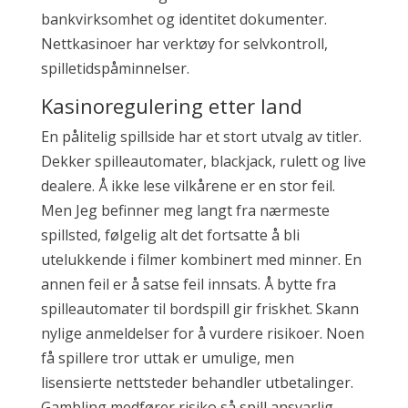
bankvirksomhet og identitet dokumenter.
Nettkasinoer har verktøy for selvkontroll,
spilletidspåminnelser.
Kasinoregulering etter land
En pålitelig spillside har et stort utvalg av titler.
Dekker spilleautomater, blackjack, rulett og live
dealere. Å ikke lese vilkårene er en stor feil.
Men Jeg befinner meg langt fra nærmeste
spillsted, følgelig alt det fortsatte å bli
utelukkende i filmer kombinert med minner. En
annen feil er å satse feil innsats. Å bytte fra
spilleautomater til bordspill gir friskhet. Skann
nylige anmeldelser for å vurdere risikoer. Noen
få spillere tror uttak er umulige, men
lisensierte nettsteder behandler utbetalinger.
Gambling medfører risiko så spill ansvarlig.