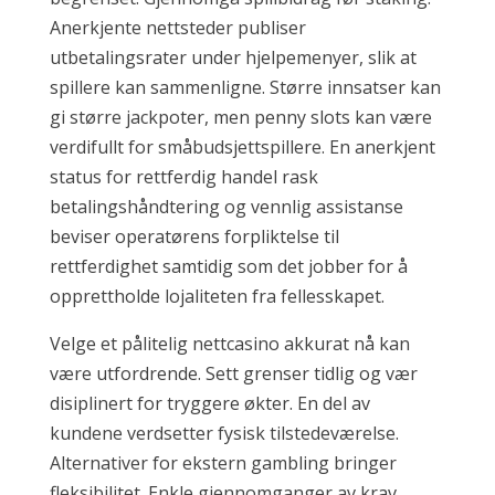
Anerkjente nettsteder publiser
utbetalingsrater under hjelpemenyer, slik at
spillere kan sammenligne. Større innsatser kan
gi større jackpoter, men penny slots kan være
verdifullt for småbudsjettspillere. En anerkjent
status for rettferdig handel rask
betalingshåndtering og vennlig assistanse
beviser operatørens forpliktelse til
rettferdighet samtidig som det jobber for å
opprettholde lojaliteten fra fellesskapet.
Velge et pålitelig nettcasino akkurat nå kan
være utfordrende. Sett grenser tidlig og vær
disiplinert for tryggere økter. En del av
kundene verdsetter fysisk tilstedeværelse.
Alternativer for ekstern gambling bringer
fleksibilitet. Enkle gjennomganger av krav