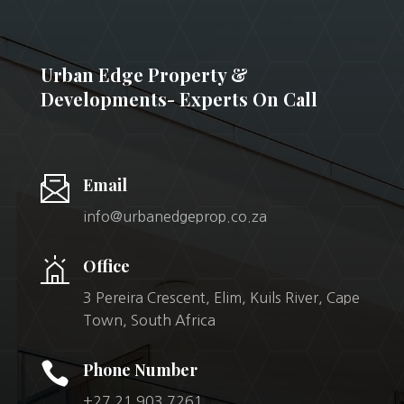
Urban Edge Property &
Developments- Experts On Call
Email
info@urbanedgeprop.co.za
Office
3 Pereira Crescent, Elim, Kuils River, Cape
Town, South Africa

Phone Number
+27 21 903 7261