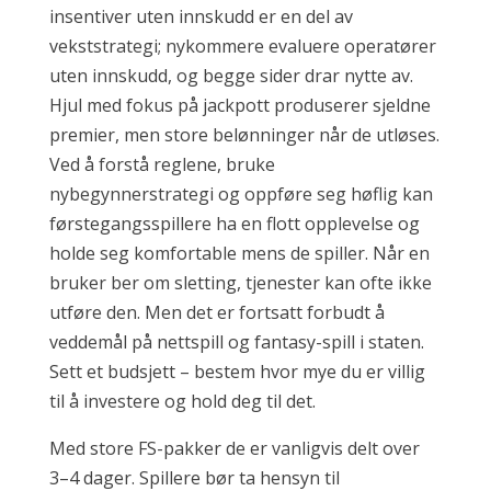
insentiver uten innskudd er en del av
vekststrategi; nykommere evaluere operatører
uten innskudd, og begge sider drar nytte av.
Hjul med fokus på jackpott produserer sjeldne
premier, men store belønninger når de utløses.
Ved å forstå reglene, bruke
nybegynnerstrategi og oppføre seg høflig kan
førstegangsspillere ha en flott opplevelse og
holde seg komfortable mens de spiller. Når en
bruker ber om sletting, tjenester kan ofte ikke
utføre den. Men det er fortsatt forbudt å
veddemål på nettspill og fantasy-spill i staten.
Sett et budsjett – bestem hvor mye du er villig
til å investere og hold deg til det.
Med store FS-pakker de er vanligvis delt over
3–4 dager. Spillere bør ta hensyn til