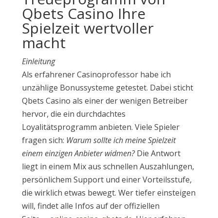
Qbets Casino Ihre
Spielzeit wertvoller
macht
Einleitung
Als erfahrener Casinoprofessor habe ich
unzählige Bonussysteme getestet. Dabei sticht
Qbets Casino als einer der wenigen Betreiber
hervor, die ein durchdachtes
Loyalitätsprogramm anbieten. Viele Spieler
fragen sich:
Warum sollte ich meine Spielzeit
einem einzigen Anbieter widmen?
Die Antwort
liegt in einem Mix aus schnellen Auszahlungen,
persönlichem Support und einer Vorteilsstufe,
die wirklich etwas bewegt. Wer tiefer einsteigen
will, findet alle Infos auf der offiziellen