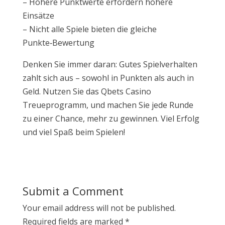
– Höhere Punktwerte erfordern höhere
Einsätze
– Nicht alle Spiele bieten die gleiche
Punkte‑Bewertung
Denken Sie immer daran: Gutes Spielverhalten
zahlt sich aus – sowohl in Punkten als auch in
Geld. Nutzen Sie das Qbets Casino
Treueprogramm, und machen Sie jede Runde
zu einer Chance, mehr zu gewinnen. Viel Erfolg
und viel Spaß beim Spielen!
Submit a Comment
Your email address will not be published.
Required fields are marked
*