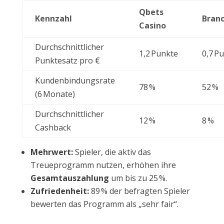
Qbets
Kennzahl
Bran
Casino
Durchschnittlicher
1,2 Punkte
0,7 P
Punktesatz pro €
Kundenbindungsrate
78 %
52 %
(6 Monate)
Durchschnittlicher
12 %
8 %
Cashback
Mehrwert:
Spieler, die aktiv das
Treueprogramm nutzen, erhöhen ihre
Gesamtauszahlung
um bis zu 25 %.
Zufriedenheit:
89 % der befragten Spieler
bewerten das Programm als „sehr fair“.