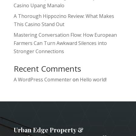
Casino Upang Manalo
A Thorough Hippozino Review: What Makes
This Casino Stand Out
Mastering Conversation Flow: How European
Farmers Can Turn Awkward Silences into
Stronger Connections
Recent Comments
A WordPress Commenter
on
Hello world!
Urban Edge Property &