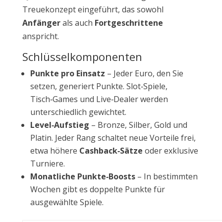
Treuekonzept eingeführt, das sowohl
Anfänger
als auch
Fortgeschrittene
anspricht.
Schlüsselkomponenten
Punkte pro Einsatz
– Jeder Euro, den Sie
setzen, generiert Punkte. Slot‑Spiele,
Tisch‑Games und Live‑Dealer werden
unterschiedlich gewichtet.
Level‑Aufstieg
– Bronze, Silber, Gold und
Platin. Jeder Rang schaltet neue Vorteile frei,
etwa höhere
Cashback‑Sätze
oder exklusive
Turniere.
Monatliche Punkte‑Boosts
– In bestimmten
Wochen gibt es doppelte Punkte für
ausgewählte Spiele.