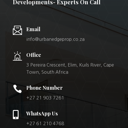
Developments- Experts On Call
Email
info@urbanedgeprop.co.za
Office
3 Pereira Crescent, Elim, Kuils River, Cape
Town, South Africa

Phone Number
+27 21 903 7261

WhatsApp Us
+27 61 210 4768