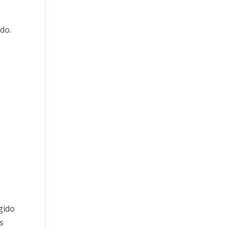
do.
gido
s