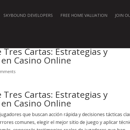
SKYBOUND DEVELOPERS
FREE HOME VALUATION
JOIN O
 Tres Cartas: Estrategias y
s en Casino Online
omments
 Tres Cartas: Estrategias y
s en Casino Online
jugadores que buscan acción rápida y decisiones tácticas cla
rrores comunes, elegir el mejor sitio de juego y aplicar técn