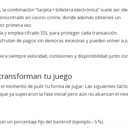
a combinación “tarjeta + billetera electrónica” suele ser idea
e encontrado en
casino online
, donde además obtienes un
por primera vez.
ola y emplea cifrado SSL para proteger cada transacción.
isfrutan de pagos sin demoras excesivas y pueden volver a j
era siempre velocidad, comisiones y disponibilidad junto con
 transforman tu juego
 el momento de pulir tu forma de jugar. Las siguientes tácti
e ya superaron la fase inicial pero aún no alcanzan el nive
 un porcentaje fijo del bankroll (ejemplo – 5 %).