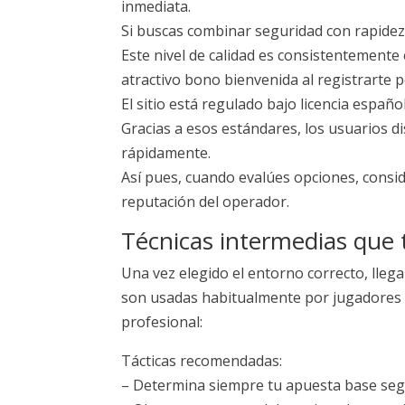
inmediata.
Si buscas combinar seguridad con rapidez, l
Este nivel de calidad es consistentement
atractivo bono bienvenida al registrarte 
El sitio está regulado bajo licencia españ
Gracias a esos estándares, los usuarios d
rápidamente.
Así pues, cuando evalúes opciones, consid
reputación del operador.
Técnicas intermedias que
Una vez elegido el entorno correcto, llega
son usadas habitualmente por jugadores qu
profesional:
Tácticas recomendadas:
– Determina siempre tu apuesta base según