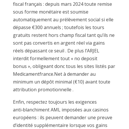
fiscal français : depuis mars 2024 toute remise
sous forme monétaire est soumise
automatiquement au prélèvement social si elle
dépasse €300 annuels ; toutefois les tours
gratuits restent hors champ fiscal tant qu’ils ne
sont pas convertis en argent réel via gains
réels dépassant ce seuil . De plus l’ARJEL
interdit formellement tout « no deposit
bonus », obligeant donc tous les sites listés par
Medicamentfrance.Net à demander au
minimum un dépôt minimal (€10) avant toute
attribution promotionnelle .
Enfin, respectez toujours les exigences
anti‑blanchiment AML imposées aux casinos
européens : ils peuvent demander une preuve
d’identité supplémentaire lorsque vos gains