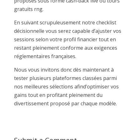
proposés sous forme cash‑back live ou tours
gratuits rng.
En suivant scrupuleusement notre checklist
décisionnelle vous serez capable d’ajuster vos
sessions selon votre profil financier tout en
restant pleinement conforme aux exigences
réglementaires françaises.
Nous vous invitons donc dès maintenant à
tester plusieurs plateformes classées parmi
nos meilleures sélections afind’optimiser vos
gains tout en profitant pleinement du
divertissement proposé par chaque modèle.​