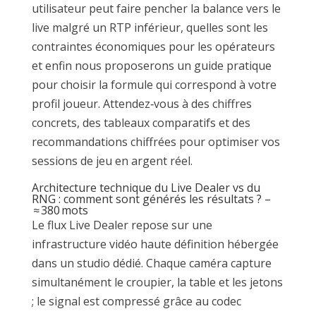
utilisateur peut faire pencher la balance vers le
live malgré un RTP inférieur, quelles sont les
contraintes économiques pour les opérateurs
et enfin nous proposerons un guide pratique
pour choisir la formule qui correspond à votre
profil joueur. Attendez‑vous à des chiffres
concrets, des tableaux comparatifs et des
recommandations chiffrées pour optimiser vos
sessions de jeu en argent réel.
Architecture technique du Live Dealer vs du
RNG : comment sont générés les résultats ? –
≈ 380 mots
Le flux Live Dealer repose sur une
infrastructure vidéo haute définition hébergée
dans un studio dédié. Chaque caméra capture
simultanément le croupier, la table et les jetons
; le signal est compressé grâce au codec