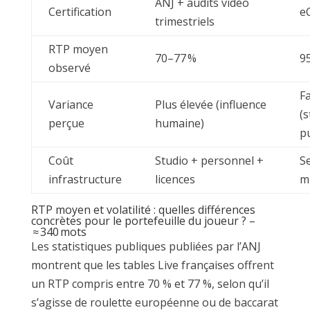
ANJ + audits vidéo
Certification
e
trimestriels
RTP moyen
70–77 %
9
observé
Fa
Variance
Plus élevée (influence
(s
perçue
humaine)
p
Coût
Studio + personnel +
Se
infrastructure
licences
m
RTP moyen et volatilité : quelles différences
concrètes pour le portefeuille du joueur ? –
≈ 340 mots
Les statistiques publiques publiées par l’ANJ
montrent que les tables Live françaises offrent
un RTP compris entre 70 % et 77 %, selon qu’il
s’agisse de roulette européenne ou de baccarat