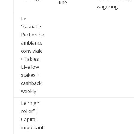
fine
wagering
Le
“casual” •
Recherche
ambiance
conviviale
• Tables
Live low
stakes +
cashback
weekly
Le “high
roller”│
Capital
important