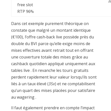
n
free slot
RTP 96%
Dans cet exemple purement théorique on
constate que malgré un montant identique
(€100), l’offre cash‑back live possède près du
double du BVI parce qu’elle exige moins de
mises effectives avant retrait tout en offrant
une couverture totale des mises grâce au
cashback quotidien appliqué uniquement aux
tables live . En revanche les tours gratuits
perdent rapidement leur valeur lorsqu’ils sont
liés à un taux élevé (
35x
) et ne comptabilisent
qu’un quart des mises placées pour satisfaire
au wagering .
Il faut également prendre en compte l’impact