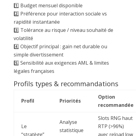
1️⃣ Budget mensuel disponible
2️⃣ Préférence pour interaction sociale vs
rapidité instantanée
3️⃣ Tolérance au risque / niveau souhaité de
volatilité
4️⃣ Objectif principal : gain net durable ou
simple divertissement
5️⃣ Sensibilité aux exigences AML & limites
légales françaises
Profils types & recommandations
Option
Profil
Priorités
recommandée
Slots RNG haut
Analyse
Le
RTP (>96%)
statistique
“stratège”
avec reload low