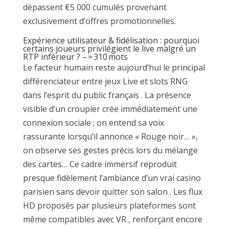
dépassent €5 000 cumulés provenant
exclusivement d’offres promotionnelles.
Expérience utilisateur & fidélisation : pourquoi
certains joueurs privilégient le live malgré un
RTP inférieur ? – ≈ 310 mots
Le facteur humain reste aujourd’hui le principal
différenciateur entre jeux Live et slots RNG
dans l’esprit du public français . La présence
visible d’un croupier crée immédiatement une
connexion sociale ; on entend sa voix
rassurante lorsqu’il annonce « Rouge noir… »,
on observe ses gestes précis lors du mélange
des cartes… Ce cadre immersif reproduit
presque fidèlement l’ambiance d’un vrai casino
parisien sans devoir quitter son salon . Les flux
HD proposés par plusieurs plateformes sont
même compatibles avec VR , renforçant encore