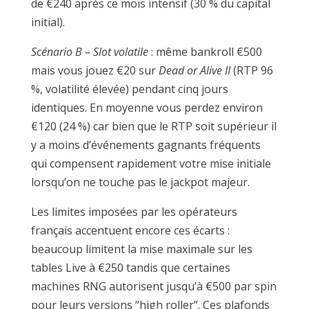
de €240 après ce mois intensif (30 % du capital
initial).
Scénario B – Slot volatile
: même bankroll €500
mais vous jouez €20 sur
Dead or Alive II
(RTP 96
%, volatilité élevée) pendant cinq jours
identiques. En moyenne vous perdez environ
€120 (24 %) car bien que le RTP soit supérieur il
y a moins d’événements gagnants fréquents
qui compensent rapidement votre mise initiale
lorsqu’on ne touche pas le jackpot majeur.
Les limites imposées par les opérateurs
français accentuent encore ces écarts :
beaucoup limitent la mise maximale sur les
tables Live à €250 tandis que certaines
machines RNG autorisent jusqu’à €500 par spin
pour leurs versions “high roller”. Ces plafonds