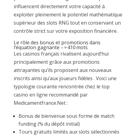
influencent directement votre capacité à
exploiter pleinement le potentiel mathématique
supérieur des slots RNG tout en conservant un
contrôle strict sur votre exposition financière.
Le rôle des bonus et promotions dans
l’équation gagnante – ≈ 410 mots
Les casinos français rivalisent aujourd’hui
principalement grâce aux promotions
attrayantes qu’ils proposent aux nouveaux
inscrits ainsi qu’aux joueurs fidèles . Voici une
typologie courante rencontrée chez le top
casino en ligne recommandé par
Medicamentfrance.Net :
Bonus de bienvenue sous forme de match
funding (% du dépôt initial)
Tours gratuits limités aux slots sélectionnés