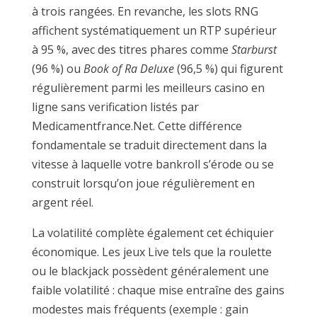
à trois rangées. En revanche, les slots RNG
affichent systématiquement un RTP supérieur
à 95 %, avec des titres phares comme
Starburst
(96 %) ou
Book of Ra Deluxe
(96,5 %) qui figurent
régulièrement parmi les meilleurs casino en
ligne sans verification listés par
Medicamentfrance.Net. Cette différence
fondamentale se traduit directement dans la
vitesse à laquelle votre bankroll s’érode ou se
construit lorsqu’on joue régulièrement en
argent réel.
La volatilité complète également cet échiquier
économique. Les jeux Live tels que la roulette
ou le blackjack possèdent généralement une
faible volatilité : chaque mise entraîne des gains
modestes mais fréquents (exemple : gain