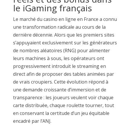
le iGaming français
Le marché du casino en ligne en France a connu
une transformation radicale au cours de la
dernière décennie. Alors que les premiers sites
s’appuyaient exclusivement sur les générateurs
de nombres aléatoires (RNG) pour alimenter
leurs machines à sous, les opérateurs ont
progressivement introduit le streaming en
direct afin de proposer des tables animées par
de vrais croupiers. Cette évolution répond à
une demande croissante d’immersion et de
transparence : les joueurs veulent voir chaque
carte distribuée, chaque roulette tourner, tout
en conservant la certitude d’un jeu équitable
encadré par l’ANJ.