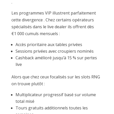
.
Les programmes VIP illustrent parfaitement
cette divergence . Chez certains opérateurs
spécialisés dans le live dealer ils offrent dès
€1 000 cumuls mensuels :
Accès prioritaire aux tables privées
Sessions privées avec croupiers nominés
Cashback amélioré jusqu’à 15 % sur pertes
live
Alors que chez ceux focalisés sur les slots RNG
on trouve plutôt :
Multiplicateur progressif basé sur volume
total misé
Tours gratuits additionnels toutes les