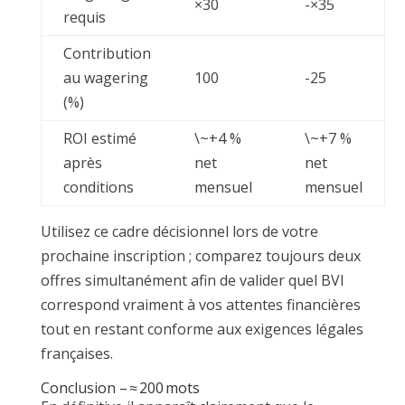
×30
-×35
requis
Contribution
au wagering
100
-25
(%)
ROI estimé
\~+4 %
\~+7 %
après
net
net
conditions
mensuel
mensuel
Utilisez ce cadre décisionnel lors de votre
prochaine inscription ; comparez toujours deux
offres simultanément afin de valider quel BVI
correspond vraiment à vos attentes financières
tout en restant conforme aux exigences légales
françaises.
Conclusion – ≈ 200 mots