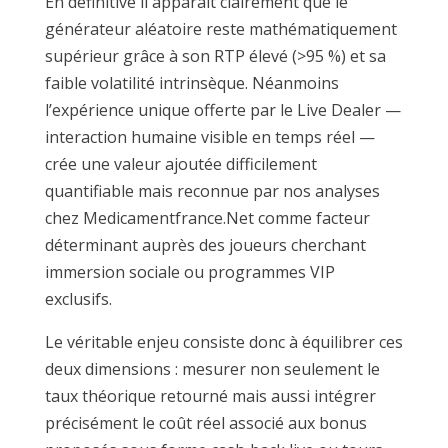
En définitive il apparaît clairement que le
générateur aléatoire reste mathématiquement
supérieur grâce à son RTP élevé (>95 %) et sa
faible volatilité intrinsèque. Néanmoins
l’expérience unique offerte par le Live Dealer —
interaction humaine visible en temps réel —
crée une valeur ajoutée difficilement
quantifiable mais reconnue par nos analyses
chez Medicamentfrance.Net comme facteur
déterminant auprès des joueurs cherchant
immersion sociale ou programmes VIP
exclusifs.
Le véritable enjeu consiste donc à équilibrer ces
deux dimensions : mesurer non seulement le
taux théorique retourné mais aussi intégrer
précisément le coût réel associé aux bonus