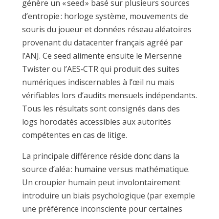
génère un « seed » basé sur plusieurs sources
d’entropie : horloge système, mouvements de
souris du joueur et données réseau aléatoires
provenant du datacenter français agréé par
l’ANJ. Ce seed alimente ensuite le Mersenne
Twister ou l’AES‑CTR qui produit des suites
numériques indiscernables à l’œil nu mais
vérifiables lors d’audits mensuels indépendants.
Tous les résultats sont consignés dans des
logs horodatés accessibles aux autorités
compétentes en cas de litige.
La principale différence réside donc dans la
source d’aléa : humaine versus mathématique.
Un croupier humain peut involontairement
introduire un biais psychologique (par exemple
une préférence inconsciente pour certaines