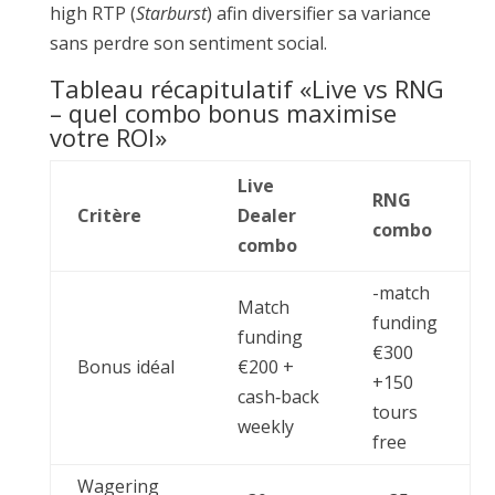
high RTP (
Starburst
) afin diversifier sa variance
sans perdre son sentiment social.
Tableau récapitulatif «Live vs RNG
– quel combo bonus maximise
votre ROI»
Live
RNG
Critère
Dealer
combo
combo
-match
Match
funding
funding
€300
Bonus idéal
€200 +
+150
cash‑back
tours
weekly
free
Wagering