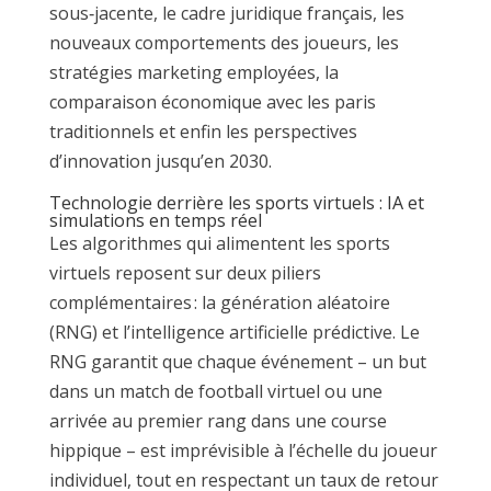
sous‑jacente, le cadre juridique français, les
nouveaux comportements des joueurs, les
stratégies marketing employées, la
comparaison économique avec les paris
traditionnels et enfin les perspectives
d’innovation jusqu’en 2030.
Technologie derrière les sports virtuels : IA et
simulations en temps réel
Les algorithmes qui alimentent les sports
virtuels reposent sur deux piliers
complémentaires : la génération aléatoire
(RNG) et l’intelligence artificielle prédictive. Le
RNG garantit que chaque événement – un but
dans un match de football virtuel ou une
arrivée au premier rang dans une course
hippique – est imprévisible à l’échelle du joueur
individuel, tout en respectant un taux de retour