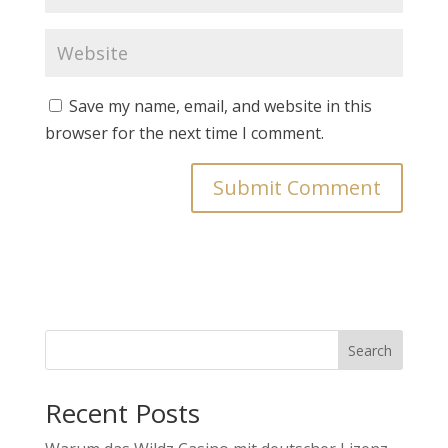
Save my name, email, and website in this
browser for the next time I comment.
Search
Recent Posts