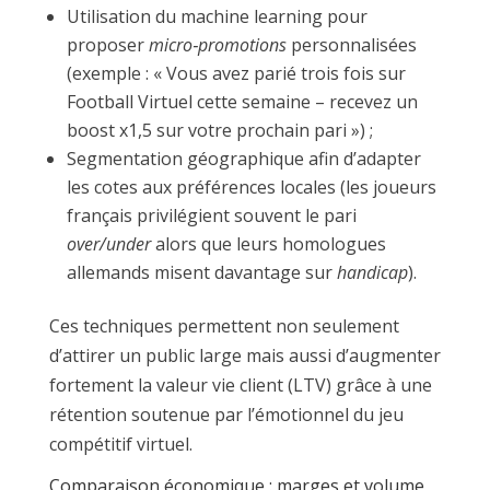
Utilisation du machine learning pour
proposer
micro‑promotions
personnalisées
(exemple : « Vous avez parié trois fois sur
Football Virtuel cette semaine – recevez un
boost x1,5 sur votre prochain pari ») ;
Segmentation géographique afin d’adapter
les cotes aux préférences locales (les joueurs
français privilégient souvent le pari
over/under
alors que leurs homologues
allemands misent davantage sur
handicap
).
Ces techniques permettent non seulement
d’attirer un public large mais aussi d’augmenter
fortement la valeur vie client (LTV) grâce à une
rétention soutenue par l’émotionnel du jeu
compétitif virtuel.
Comparaison économique : marges et volume