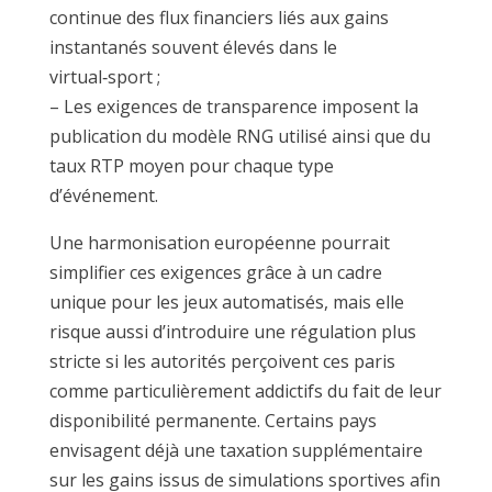
continue des flux financiers liés aux gains
instantanés souvent élevés dans le
virtual‑sport ;
– Les exigences de transparence imposent la
publication du modèle RNG utilisé ainsi que du
taux RTP moyen pour chaque type
d’événement.
Une harmonisation européenne pourrait
simplifier ces exigences grâce à un cadre
unique pour les jeux automatisés, mais elle
risque aussi d’introduire une régulation plus
stricte si les autorités perçoivent ces paris
comme particulièrement addictifs du fait de leur
disponibilité permanente. Certains pays
envisagent déjà une taxation supplémentaire
sur les gains issus de simulations sportives afin