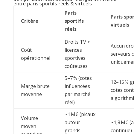
entre paris sportifs réels & virtuels
Paris
Paris spor
Critère
sportifs
virtuels
réels
Droits TV +
Aucun droi
Coût
licences
serveurs 
opérationnel
sportives
uniqueme
coûteuses
5–7 % (cotes
12–15 % g
Marge brute
influencées
cotes cont
moyenne
par marché
algorithm
réel)
~1 M€ (picaux
Volume
autour
~1,8 M€ (a
moyen
grands
continue)