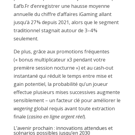
Eafb.Fr d’enregistrer une hausse moyenne
annuelle du chiffre d’affaires iGaming allant
jusqu’à 27 % depuis 2021, alors que le segment
traditionnel stagnait autour de 3–4 %
seulement.
De plus, grâce aux promotions fréquentes
(« bonus multiplicateur x3 pendant votre
première session nocturne ») et au cash‑out
instantané qui réduit le temps entre mise et
gain potentiel, la probabilité qu’un joueur
effectue plusieurs mises successives augmente
sensiblement – un facteur clé pour améliorer le
wagering
global requis avant toute extraction
finale (
casino en ligne argent réel
).
L’avenir prochain : innovations attendues et
scénarios possibles jusqu’en 2030