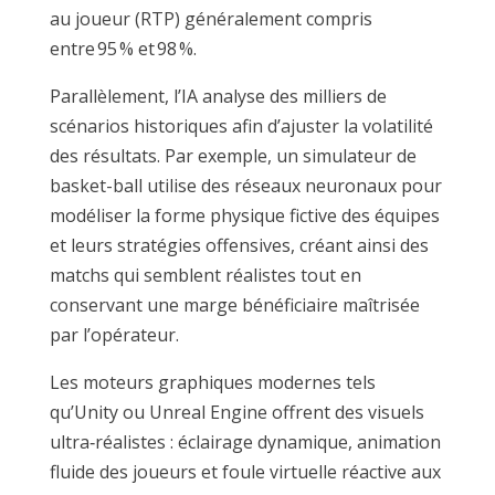
au joueur (RTP) généralement compris
entre 95 % et 98 %.
Parallèlement, l’IA analyse des milliers de
scénarios historiques afin d’ajuster la volatilité
des résultats. Par exemple, un simulateur de
basket-ball utilise des réseaux neuronaux pour
modéliser la forme physique fictive des équipes
et leurs stratégies offensives, créant ainsi des
matchs qui semblent réalistes tout en
conservant une marge bénéficiaire maîtrisée
par l’opérateur.
Les moteurs graphiques modernes tels
qu’Unity ou Unreal Engine offrent des visuels
ultra‑réalistes : éclairage dynamique, animation
fluide des joueurs et foule virtuelle réactive aux