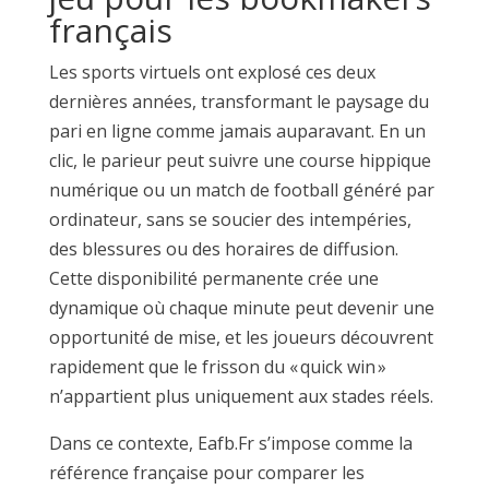
français
Les sports virtuels ont explosé ces deux
dernières années, transformant le paysage du
pari en ligne comme jamais auparavant. En un
clic, le parieur peut suivre une course hippique
numérique ou un match de football généré par
ordinateur, sans se soucier des intempéries,
des blessures ou des horaires de diffusion.
Cette disponibilité permanente crée une
dynamique où chaque minute peut devenir une
opportunité de mise, et les joueurs découvrent
rapidement que le frisson du « quick win »
n’appartient plus uniquement aux stades réels.
Dans ce contexte, Eafb.Fr s’impose comme la
référence française pour comparer les