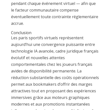
pendant chaque événement virtuel — afin que
le facteur communautaire compense
éventuellement toute contrainte réglementaire
accrue.
Conclusion
Les paris sportifs virtuels représentent
aujourd’hui une convergence puissante entre
technologie IA avancée, cadre juridique français
évolutif et nouvelles attentes
comportementales chez les joueurs français
avides de disponibilité permanente. La
réduction substantielle des coûts opérationnels
permet aux bookmakers d’offrir des marges
attractives tout en proposant des expériences
immersives grâce aux moteurs graphiques
modernes et aux promotions instantanées