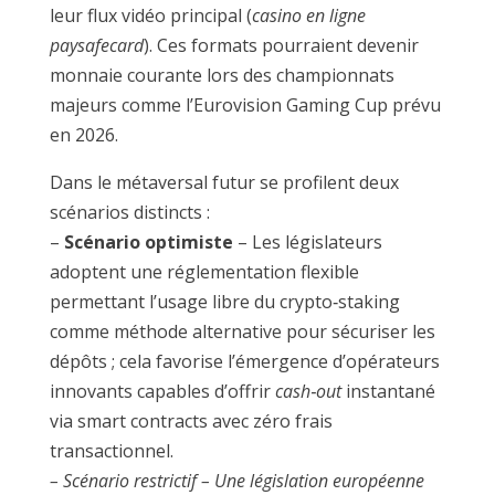
leur flux vidéo principal (
casino en ligne
paysafecard
). Ces formats pourraient devenir
monnaie courante lors des championnats
majeurs comme l’Eurovision Gaming Cup prévu
en 2026.
Dans le métaversal futur se profilent deux
scénarios distincts :
–
Scénario optimiste
– Les législateurs
adoptent une réglementation flexible
permettant l’usage libre du crypto‑staking
comme méthode alternative pour sécuriser les
dépôts ; cela favorise l’émergence d’opérateurs
innovants capables d’offrir
cash‑out
instantané
via smart contracts avec zéro frais
transactionnel.
–
Scénario restrictif
– Une législation européenne