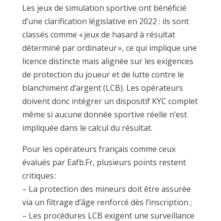
Les jeux de simulation sportive ont bénéficié
d’une clarification législative en 2022 : ils sont
classés comme « jeux de hasard à résultat
déterminé par ordinateur », ce qui implique une
licence distincte mais alignée sur les exigences
de protection du joueur et de lutte contre le
blanchiment d’argent (LCB). Les opérateurs
doivent donc intégrer un dispositif KYC complet
même si aucune donnée sportive réelle n’est
impliquée dans le calcul du résultat.
Pour les opérateurs français comme ceux
évalués par Eafb.Fr, plusieurs points restent
critiques :
– La protection des mineurs doit être assurée
via un filtrage d’âge renforcé dès l’inscription ;
– Les procédures LCB exigent une surveillance