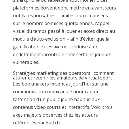
smartphone ou tablette à tout moment. Les
plateformes doivent donc mettre en avant leurs
outils responsables – limites auto‑imposées
sur le nombre de mises quotidiennes, rappel
visuel du temps passé à jouer et accès direct au
module d’auto‑exclusion – afin d’éviter que la
gamification excessive ne conduise à un
endettement incontrôlé chez certains joueurs
vulnérables.
Stratégies marketing des operators : comment
attirer et retenir les amateurs de virtual‑sport
Les bookmakers misent aujourd’hui sur une
communication omnicanale pour capter
l’attention d’un public jeune habitué aux
contenus vidéo courts et interactifs. Voici trois
axes majeurs observés chez les acteurs
référencés par Eafb.Fr :