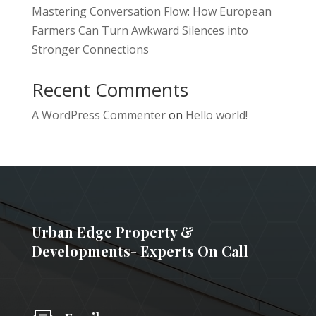
Mastering Conversation Flow: How European
Farmers Can Turn Awkward Silences into
Stronger Connections
Recent Comments
A WordPress Commenter
on
Hello world!
Urban Edge Property &
Developments- Experts On Call