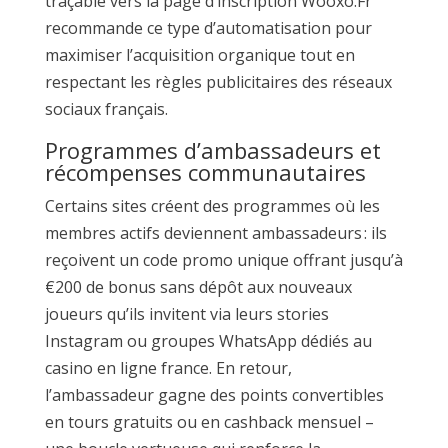
traçable vers la page d’inscription Wooxo.Fr
recommande ce type d’automatisation pour
maximiser l’acquisition organique tout en
respectant les règles publicitaires des réseaux
sociaux français.
Programmes d’ambassadeurs et
récompenses communautaires
Certains sites créent des programmes où les
membres actifs deviennent ambassadeurs : ils
reçoivent un code promo unique offrant jusqu’à
€200 de bonus sans dépôt aux nouveaux
joueurs qu’ils invitent via leurs stories
Instagram ou groupes WhatsApp dédiés au
casino en ligne france. En retour,
l’ambassadeur gagne des points convertibles
en tours gratuits ou en cashback mensuel –