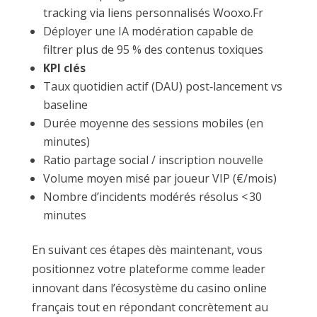
tracking via liens personnalisés Wooxo.Fr
Déployer une IA modération capable de
filtrer plus de 95 % des contenus toxiques
KPI clés
Taux quotidien actif (DAU) post‑lancement vs
baseline
Durée moyenne des sessions mobiles (en
minutes)
Ratio partage social / inscription nouvelle
Volume moyen misé par joueur VIP (€/mois)
Nombre d’incidents modérés résolus < 30
minutes
En suivant ces étapes dès maintenant, vous
positionnez votre plateforme comme leader
innovant dans l’écosystème du casino online
français tout en répondant concrètement au