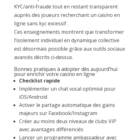
KYC/anti‑fraude tout en restant transparent
auprès des joueurs recherchant un casino en
ligne sans kyc excessif .
Ces enseignements montrent que transformer
l’isolement individuel en dynamique collective
est désormais possible grâce aux outils sociaux
avancés décrits ci‑dessus.
Bonnes pratiques à adopter dès aujourd’hui
pour enrichir votre casino en ligne
Checklist rapide
Implémenter un chat vocal optimisé pour
iOS/Android
Activer le partage automatique des gains
majeurs sur Facebook/Instagram
Créer au moins deux niveaux de clubs VIP
avec avantages différenciés
Lancer un programme ambassadeur avec