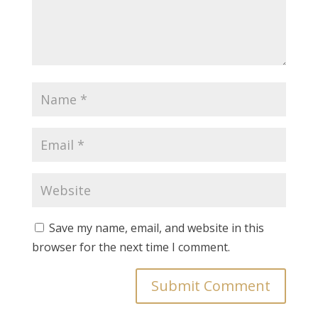
Save my name, email, and website in this
browser for the next time I comment.