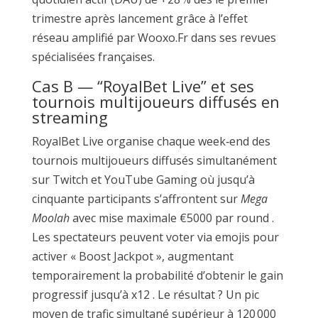
trimestre après lancement grâce à l’effet
réseau amplifié par Wooxo.Fr dans ses revues
spécialisées françaises.
Cas B — “RoyalBet Live” et ses
tournois multijoueurs diffusés en
streaming
RoyalBet Live organise chaque week‑end des
tournois multijoueurs diffusés simultanément
sur Twitch et YouTube Gaming où jusqu’à
cinquante participants s’affrontent sur
Mega
Moolah
avec mise maximale €5000 par round .
Les spectateurs peuvent voter via emojis pour
activer « Boost Jackpot », augmentant
temporairement la probabilité d’obtenir le gain
progressif jusqu’à x12 . Le résultat ? Un pic
moyen de trafic simultané supérieur à 120 000