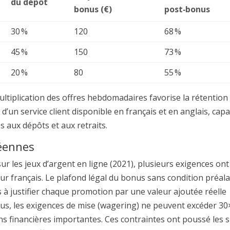
du dépôt
bonus (€)
post‑bonus
30 %
120
68 %
45 %
150
73 %
20 %
80
55 %
ultiplication des offres hebdomadaires favorise la rétention
d’un service client disponible en français et en anglais, cap
s aux dépôts et aux retraits.
péennes
r les jeux d’argent en ligne (2021), plusieurs exigences ont
r français. Le plafond légal du bonus sans condition préal
rs à justifier chaque promotion par une valeur ajoutée réelle
lus, les exigences de mise (wagering) ne peuvent excéder 30×
s financières importantes. Ces contraintes ont poussé les s