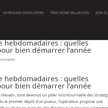
SKYBOUND DEVELOPERS
FREE HOME VALUATION
JOIN O
e hebdomadaires : quelles
pour bien démarrer l’année
comments
e hebdomadaires : quelles
pour bien démarrer l’année
reload », sont devenus un pilier incontournable des stratég
 Dès le premier dépôt d’un joueur, l’opérateur propose une