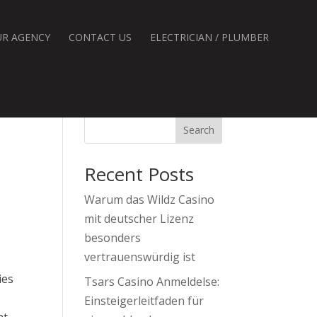
UR AGENCY
CONTACT US
ELECTRICIAN / PLUMBER
Search
Recent Posts
Warum das Wildz Casino
mit deutscher Lizenz
besonders
vertrauenswürdig ist
ies
Tsars Casino Anmeldelse:
Einsteigerleitfaden für