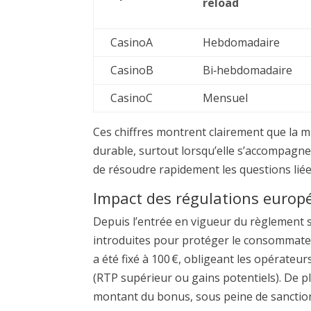
reload
CasinoA
Hebdomadaire
CasinoB
Bi‑hebdomadaire
CasinoC
Mensuel
Ces chiffres montrent clairement que la m
durable, surtout lorsqu’elle s’accompagne 
de résoudre rapidement les questions liée
Impact des régulations euro
Depuis l’entrée en vigueur du règlement su
introduites pour protéger le consommateu
a été fixé à 100 €, obligeant les opérateu
(RTP supérieur ou gains potentiels). De p
montant du bonus, sous peine de sanction