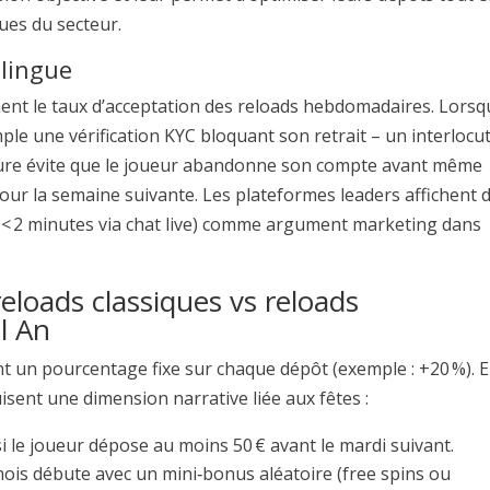
ues du secteur.
ilingue
ement le taux d’acceptation des reloads hebdomadaires. Lorsq
ple une vérification KYC bloquant son retrait – un interlocu
dure évite que le joueur abandonne son compte avant même
our la semaine suivante. Les plateformes leaders affichent 
< 2 minutes via chat live) comme argument marketing dans
reloads classiques vs reloads
l An
 un pourcentage fixe sur chaque dépôt (exemple : +20 %). 
isent une dimension narrative liée aux fêtes :
i le joueur dépose au moins 50 € avant le mardi suivant.
mois débute avec un mini‑bonus aléatoire (free spins ou