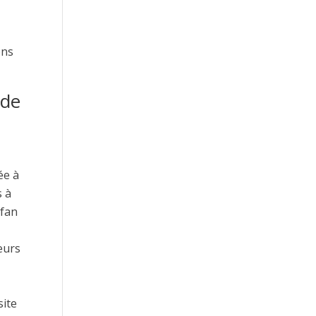
ons
 de
ée à
s à
 fan
eurs
site