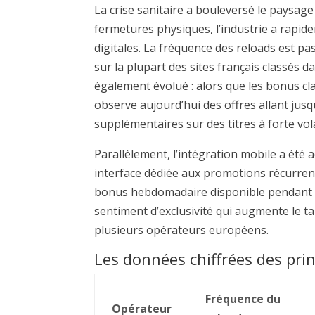
La crise sanitaire a bouleversé le paysage
fermetures physiques, l’industrie a rapide
digitales. La fréquence des reloads est
sur la plupart des sites français classés 
également évolué : alors que les bonus cl
observe aujourd’hui des offres allant jusq
supplémentaires sur des titres à forte vo
Parallèlement, l’intégration mobile a été 
interface dédiée aux promotions récurrent
bonus hebdomadaire disponible pendant 4
sentiment d’exclusivité qui augmente le ta
plusieurs opérateurs européens.
Les données chiffrées des pri
Fréquence du
Opérateur