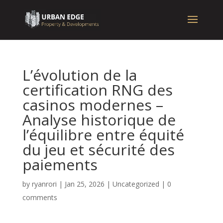
L’évolution de la
certification RNG des
casinos modernes –
Analyse historique de
l’équilibre entre équité
du jeu et sécurité des
paiements
by
ryanrori
|
Jan 25, 2026
|
Uncategorized
|
0
comments