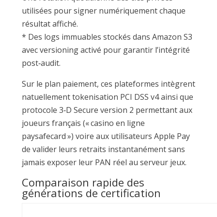
utilisées pour signer numériquement chaque
résultat affiché.
* Des logs immuables stockés dans Amazon S3
avec versioning activé pour garantir l’intégrité
post‑audit.
Sur le plan paiement, ces plateformes intègrent
natuellement tokenisation PCI DSS v4 ainsi que
protocole 3‑D Secure version 2 permettant aux
joueurs français (« casino en ligne
paysafecard ») voire aux utilisateurs Apple Pay
de valider leurs retraits instantanément sans
jamais exposer leur PAN réel au serveur jeux.
Comparaison rapide des
générations de certification