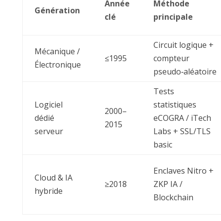
Année
Méthode
Génération
clé
principale
Circuit logique +
Mécanique /
≤1995
compteur
Électronique
pseudo‑aléatoire
Tests
Logiciel
statistiques
2000–
dédié
eCOGRA / iTech
2015
serveur
Labs + SSL/TLS
basic
Enclaves Nitro +
Cloud & IA
≥2018
ZKP IA /
hybride
Blockchain