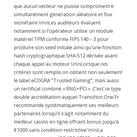
que aucun vecteur ne puisse compromettre
simultanément génération aléatoire et flux
monétaire.\n\nLes auditeurs évaluent
notamment si l’opérateur utilise un module
matériel TPM conforme FIPS 140 – 3 pour
produire son seed initiale ainsi qu’une fonction
hash cryptographique SHA‑512 dérivée avant
chaque appel au moteur.\n\nLorsque ces
critères sont remplis on obtient non seulement
le label eCOGRA “Trusted Gaming”, mais aussi
un certificat combiné « RNG+PCI ». C’est ce type
double accréditation auquel Transition One.Fr
recommande systématiquement ses meilleurs
partenaires lorsqu’il s’agit notamment du
meilleur casino en ligne offrant bonus jusqu’à
€1000 sans condition restrictive.\n\nLa