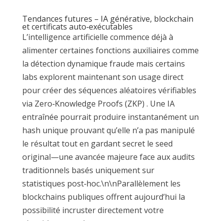
Tendances futures – IA générative, blockchain
et certificats auto‑exécutables
L’intelligence artificielle commence déjà à
alimenter certaines fonctions auxiliaires comme
la détection dynamique fraude mais certains
labs explorent maintenant son usage direct
pour créer des séquences aléatoires vérifiables
via Zero‑Knowledge Proofs (ZKP) . Une IA
entraînée pourrait produire instantanément un
hash unique prouvant qu’elle n’a pas manipulé
le résultat tout en gardant secret le seed
original—une avancée majeure face aux audits
traditionnels basés uniquement sur
statistiques post‑hoc.\n\nParallèlement les
blockchains publiques offrent aujourd’hui la
possibilité incruster directement votre