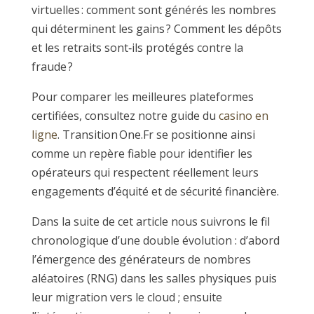
virtuelles : comment sont générés les nombres
qui déterminent les gains ? Comment les dépôts
et les retraits sont‑ils protégés contre la
fraude ?
Pour comparer les meilleures plateformes
certifiées, consultez notre guide du
casino en
ligne
. Transition One.Fr se positionne ainsi
comme un repère fiable pour identifier les
opérateurs qui respectent réellement leurs
engagements d’équité et de sécurité financière.
Dans la suite de cet article nous suivrons le fil
chronologique d’une double évolution : d’abord
l’émergence des générateurs de nombres
aléatoires (RNG) dans les salles physiques puis
leur migration vers le cloud ; ensuite