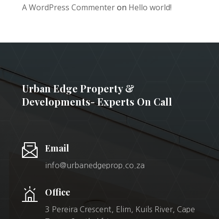
A WordPress Commenter
on
Hello world!
Urban Edge Property &
Developments- Experts On Call
Email
info@urbanedgeprop.co.za
Office
3 Pereira Crescent, Elim, Kuils River, Cape