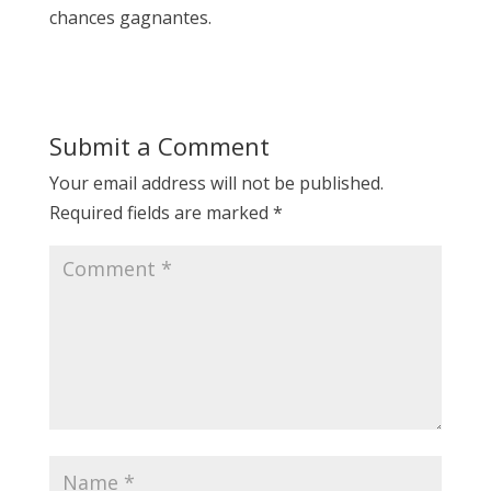
chances gagnantes.
Submit a Comment
Your email address will not be published.
Required fields are marked
*