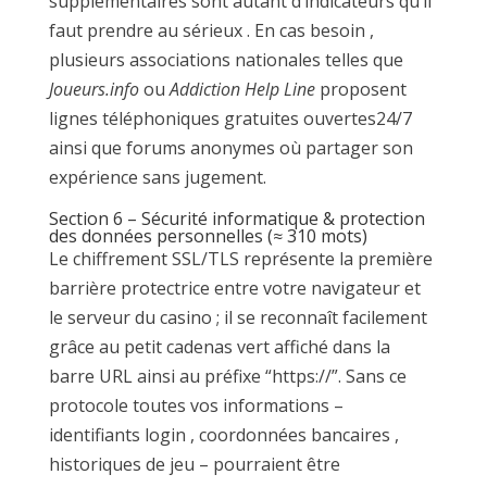
supplémentaires sont autant d’indicateurs qu’il
faut prendre au sérieux . En cas besoin ,
plusieurs associations nationales telles que
Joueurs.info
ou
Addiction Help Line
proposent
lignes téléphoniques gratuites ouvertes24/7
ainsi que forums anonymes où partager son
expérience sans jugement.
Section 6 – Sécurité informatique & protection
des données personnelles (≈ 310 mots)
Le chiffrement SSL/TLS représente la première
barrière protectrice entre votre navigateur et
le serveur du casino ; il se reconnaît facilement
grâce au petit cadenas vert affiché dans la
barre URL ainsi au préfixe “https://”. Sans ce
protocole toutes vos informations –
identifiants login , coordonnées bancaires ,
historiques de jeu – pourraient être