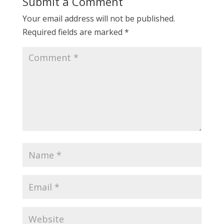
Submit a Comment
Your email address will not be published.
Required fields are marked
*