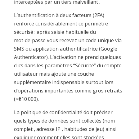
interceptées par un tiers malveillant .
L’authentification à deux facteurs (2FA)
renforce considérablement ce périmètre
sécurisé : après saisie habituelle du
mot‑de‑passe vous recevez un code unique via
SMS ou application authentificatrice (Google
Authenticator). L’activation ne prend quelques
clics dans les paramètres “Sécurité” du compte
utilisateur mais ajoute une couche
supplémentaire indispensable surtout lors
d’opérations importantes comme gros retraits
(>€10 000).
La politique de confidentialité doit préciser
quels types de données sont collectés (nom
complet , adresse IP , habitudes de jeu) ainsi
expliquer comment elles sont stockées