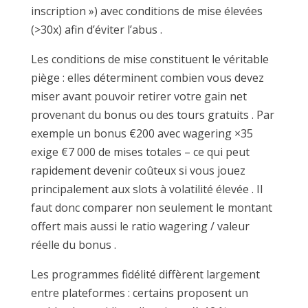
inscription ») avec conditions de mise élevées
(>30x) afin d’éviter l’abus .
Les conditions de mise constituent le véritable
piège : elles déterminent combien vous devez
miser avant pouvoir retirer votre gain net
provenant du bonus ou des tours gratuits . Par
exemple un bonus €200 avec wagering ×35
exige €7 000 de mises totales – ce qui peut
rapidement devenir coûteux si vous jouez
principalement aux slots à volatilité élevée . Il
faut donc comparer non seulement le montant
offert mais aussi le ratio wagering / valeur
réelle du bonus .
Les programmes fidélité diffèrent largement
entre plateformes : certains proposent un