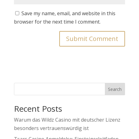
Save my name, email, and website in this
browser for the next time I comment.
Search
Recent Posts
Warum das Wildz Casino mit deutscher Lizenz
besonders vertrauenswürdig ist