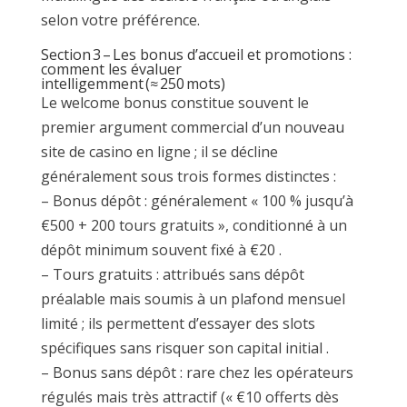
selon votre préférence.
Section 3 – Les bonus d’accueil et promotions :
comment les évaluer
intelligemment (≈ 250 mots)
Le welcome bonus constitue souvent le
premier argument commercial d’un nouveau
site de casino en ligne ; il se décline
généralement sous trois formes distinctes :
– Bonus dépôt : généralement « 100 % jusqu’à
€500 + 200 tours gratuits », conditionné à un
dépôt minimum souvent fixé à €20 .
– Tours gratuits : attribués sans dépôt
préalable mais soumis à un plafond mensuel
limité ; ils permettent d’essayer des slots
spécifiques sans risquer son capital initial .
– Bonus sans dépôt : rare chez les opérateurs
régulés mais très attractif (« €10 offerts dès