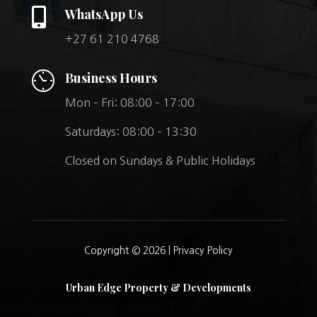

WhatsApp Us
+27 61 210 4768
Business Hours
Mon – Fri: 08:00 – 17:00
Saturdays: 08:00 – 13:30
Closed on Sundays & Public Holidays
Copyright © 2026 |
Privacy Policy
Urban Edge Property & Developments