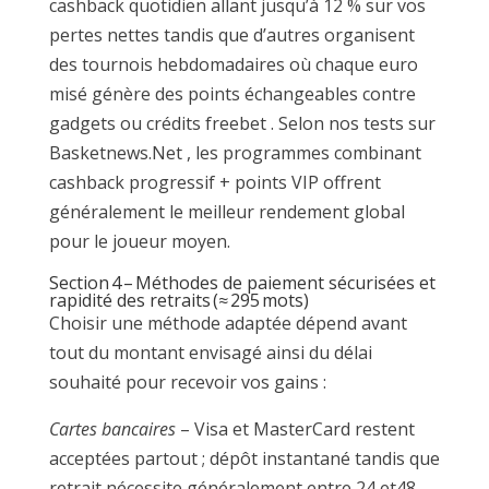
cashback quotidien allant jusqu’à 12 % sur vos
pertes nettes tandis que d’autres organisent
des tournois hebdomadaires où chaque euro
misé génère des points échangeables contre
gadgets ou crédits freebet . Selon nos tests sur
Basketnews.Net , les programmes combinant
cashback progressif + points VIP offrent
généralement le meilleur rendement global
pour le joueur moyen.
Section 4 – Méthodes de paiement sécurisées et
rapidité des retraits (≈ 295 mots)
Choisir une méthode adaptée dépend avant
tout du montant envisagé ainsi du délai
souhaité pour recevoir vos gains :
Cartes bancaires
– Visa et MasterCard restent
acceptées partout ; dépôt instantané tandis que
retrait nécessite généralement entre 24 et48