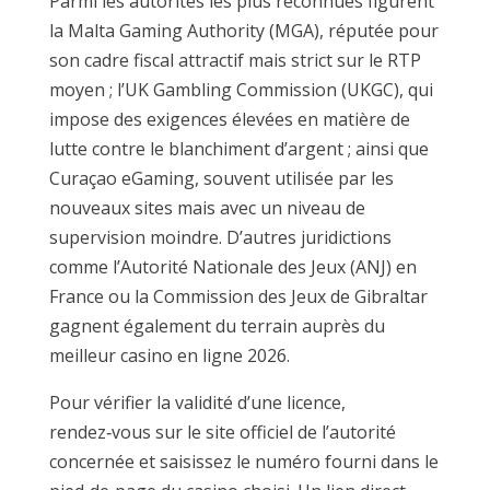
Parmi les autorités les plus reconnues figurent
la Malta Gaming Authority (MGA), réputée pour
son cadre fiscal attractif mais strict sur le RTP
moyen ; l’UK Gambling Commission (UKGC), qui
impose des exigences élevées en matière de
lutte contre le blanchiment d’argent ; ainsi que
Curaçao eGaming, souvent utilisée par les
nouveaux sites mais avec un niveau de
supervision moindre. D’autres juridictions
comme l’Autorité Nationale des Jeux (ANJ) en
France ou la Commission des Jeux de Gibraltar
gagnent également du terrain auprès du
meilleur casino en ligne 2026.
Pour vérifier la validité d’une licence,
rendez‑vous sur le site officiel de l’autorité
concernée et saisissez le numéro fourni dans le