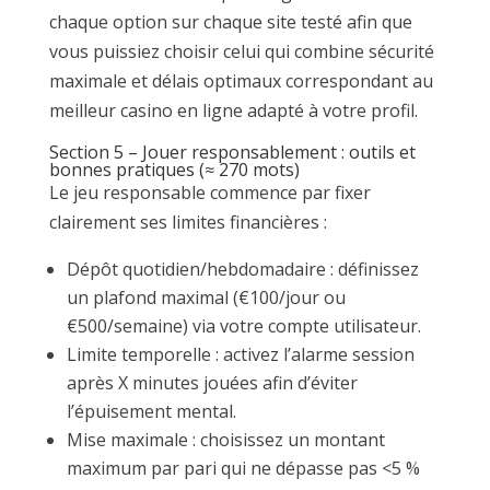
chaque option sur chaque site testé afin que
vous puissiez choisir celui qui combine sécurité
maximale et délais optimaux correspondant au
meilleur casino en ligne adapté à votre profil.
Section 5 – Jouer responsablement : outils et
bonnes pratiques (≈ 270 mots)
Le jeu responsable commence par fixer
clairement ses limites financières :
Dépôt quotidien/hebdomadaire : définissez
un plafond maximal (€100/jour ou
€500/semaine) via votre compte utilisateur.
Limite temporelle : activez l’alarme session
après X minutes jouées afin d’éviter
l’épuisement mental.
Mise maximale : choisissez un montant
maximum par pari qui ne dépasse pas <5 %