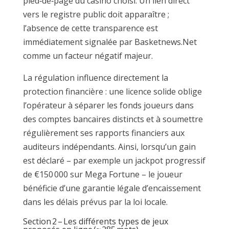
pied‑de‑page du casino choisi. Un lien direct
vers le registre public doit apparaître ;
l’absence de cette transparence est
immédiatement signalée par Basketnews.Net
comme un facteur négatif majeur.
La régulation influence directement la
protection financière : une licence solide oblige
l’opérateur à séparer les fonds joueurs dans
des comptes bancaires distincts et à soumettre
régulièrement ses rapports financiers aux
auditeurs indépendants. Ainsi, lorsqu’un gain
est déclaré – par exemple un jackpot progressif
de €150 000 sur Mega Fortune – le joueur
bénéficie d’une garantie légale d’encaissement
dans les délais prévus par la loi locale.
Section 2 – Les différents types de jeux