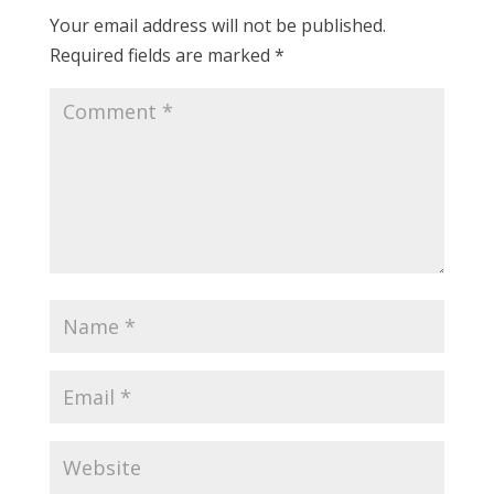
Your email address will not be published.
Required fields are marked
*