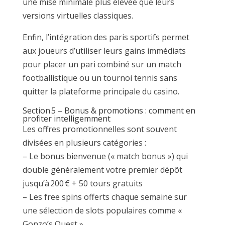
une mise minimale plus élevée que leurs
versions virtuelles classiques.
Enfin, l’intégration des paris sportifs permet
aux joueurs d’utiliser leurs gains immédiats
pour placer un pari combiné sur un match
footballistique ou un tournoi tennis sans
quitter la plateforme principale du casino.
Section 5 – Bonus & promotions : comment en
profiter intelligemment
Les offres promotionnelles sont souvent
divisées en plusieurs catégories :
– Le bonus bienvenue (« match bonus ») qui
double généralement votre premier dépôt
jusqu’à 200 € + 50 tours gratuits
– Les free spins offerts chaque semaine sur
une sélection de slots populaires comme «
Gonzo’s Quest »