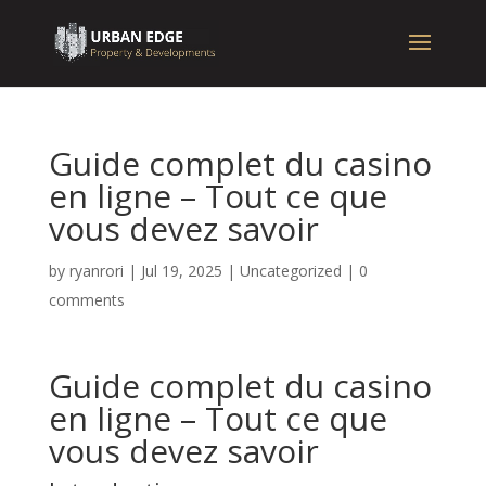
Guide complet du casino
en ligne – Tout ce que
vous devez savoir
by
ryanrori
|
Jul 19, 2025
|
Uncategorized
|
0
comments
Guide complet du casino
en ligne – Tout ce que
vous devez savoir