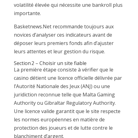
volatilité élevée qui nécessite une bankroll plus
importante.
Basketnews.Net recommande toujours aux
novices d’analyser ces indicateurs avant de
déposer leurs premiers fonds afin d’ajuster
leurs attentes et leur gestion du risque.
Section 2 – Choisir un site fiable
La première étape consiste à vérifier que le
casino détient une licence officielle délivrée par
l’Autorité Nationale des Jeux (ANJ) ou une
juridiction reconnue telle que Malta Gaming
Authority ou Gibraltar Regulatory Authority.
Une licence valide garantit que le site respecte
les normes européennes en matière de
protection des joueurs et de lutte contre le
blanchiment d’argent.