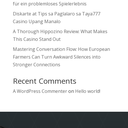
für ein problemloses Spielerlebnis
Diskarte at Tips sa Paglalaro sa Taya777
Casino Upang Manalo
A Thorough Hippozino Review: What Makes
This Casino Stand Out
Mastering Conversation Flow: How European
Farmers Can Turn Awkward Silences into
Stronger Connections
Recent Comments
A WordPress Commenter
on
Hello world!