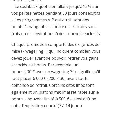
– Le cashback quotidien allant jusqu’à 15 % sur
vos pertes nettes pendant 30 jours consécutifs
– Les programmes VIP qui attribuent des
points échangeables contre des retraits sans
frais ou des invitations à des tournois exclusifs
Chaque promotion comporte des exigences de
mise (« wagering ») qui indiquent combien vous
devez jouer avant de pouvoir retirer vos gains
associés au bonus. Par exemple, un
bonus 200 € avec un wagering 30x signifie qu’il
faut placer 6 000 € (200 × 30) avant toute
demande de retrait. Certains sites imposent
également un plafond maximal retirable sur le
bonus – souvent limité à 500 € – ainsi qu’une
date d’expiration courte (7 à 14 jours).