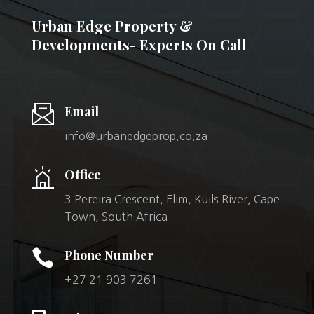
Urban Edge Property &
Developments- Experts On Call
Email
info@urbanedgeprop.co.za
Office
3 Pereira Crescent, Elim, Kuils River, Cape
Town, South Africa

Phone Number
+27 21 903 7261