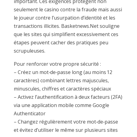
important. Ces exigences protègent non
seulement le casino contre la fraude mais aussi
le joueur contre l’usurpation d’identité et les
transactions illicites. Basketnews.Net souligne
que les sites qui simplifient excessivement ces
étapes peuvent cacher des pratiques peu
scrupuleuses.
Pour renforcer votre propre sécurité :
– Créez un mot‑de‑passe long (au moins 12
caractères) combinant lettres majuscules,
minuscules, chiffres et caractères spéciaux
– Activez l’authentification à deux facteurs (2FA)
via une application mobile comme Google
Authenticator
– Changez régulièrement votre mot‑de‑passe
et évitez d’utiliser le même sur plusieurs sites