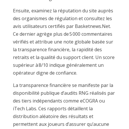
Ensuite, examinez la réputation du site auprès
des organismes de régulation et consultez les
avis utilisateurs certifiés par Basketnews.Net.
Ce dernier agrège plus de 5 000 commentaires
vérifiés et attribue une note globale basée sur
la transparence financière, la rapidité des
retraits et la qualité du support client. Un score
supérieur à 8/10 indique généralement un
opérateur digne de confiance.
La transparence financière se manifeste par la
disponibilité publique d’audits RNG réalisés par
des tiers indépendants comme eCOGRA ou
iTech Labs. Ces rapports détaillent la
distribution aléatoire des résultats et
permettent aux joueurs d’assurer qu’aucune