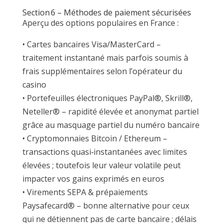
Section 6 – Méthodes de paiement sécurisées
Aperçu des options populaires en France :
• Cartes bancaires Visa/MasterCard –
traitement instantané mais parfois soumis à
frais supplémentaires selon l’opérateur du
casino
• Portefeuilles électroniques PayPal®, Skrill®,
Neteller® – rapidité élevée et anonymat partiel
grâce au masquage partiel du numéro bancaire
• Cryptomonnaies Bitcoin / Ethereum –
transactions quasi‑instantanées avec limites
élevées ; toutefois leur valeur volatile peut
impacter vos gains exprimés en euros
• Virements SEPA & prépaiements
Paysafecard® – bonne alternative pour ceux
qui ne détiennent pas de carte bancaire ; délais