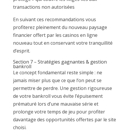
transactions non autorisées
En suivant ces recommandations vous
profiterez pleinement du nouveau paysage
financier offert par les casinos en ligne
nouveau tout en conservant votre tranquillité
d’esprit.
Section 7 – Stratégies gagnantes & gestion
bankroll
Le concept fondamental reste simple : ne
jamais miser plus que ce que l’on peut se
permettre de perdre. Une gestion rigoureuse
de votre bankroll vous évite l’épuisement
prématuré lors d’une mauvaise série et
prolonge votre temps de jeu pour profiter
davantage des opportunités offertes par le site
choisi.