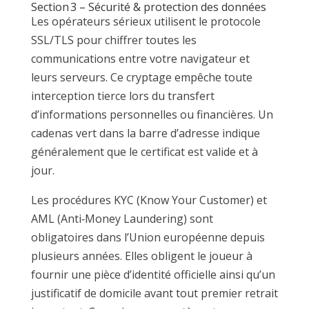
Section 3 – Sécurité & protection des données
Les opérateurs sérieux utilisent le protocole
SSL/TLS pour chiffrer toutes les
communications entre votre navigateur et
leurs serveurs. Ce cryptage empêche toute
interception tierce lors du transfert
d’informations personnelles ou financières. Un
cadenas vert dans la barre d’adresse indique
généralement que le certificat est valide et à
jour.
Les procédures KYC (Know Your Customer) et
AML (Anti‑Money Laundering) sont
obligatoires dans l’Union européenne depuis
plusieurs années. Elles obligent le joueur à
fournir une pièce d’identité officielle ainsi qu’un
justificatif de domicile avant tout premier retrait