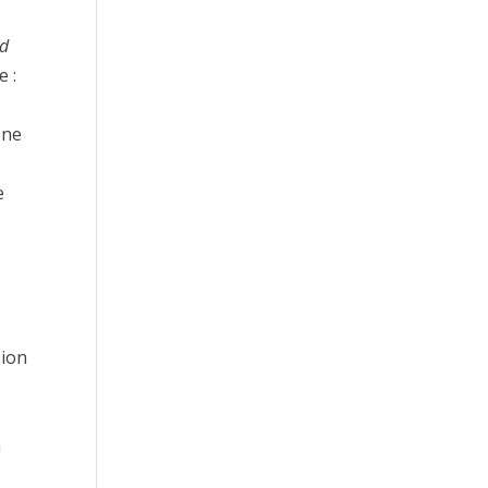
od
e :
ône
e
sion
n