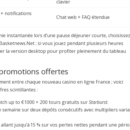
clavier
+ notifications
Chat web + FAQ étendue
omie instantanée lors d’une pause déjeuner courte, choisisse
Basketnews.Net ; si vous jouez pendant plusieurs heures
liser la version desktop pour profiter pleinement du tableau
promotions offertes
ment entre chaque nouveau casino en ligne France ; voici
es scintillantes :
ch up to €1000 + 200 tours gratuits sur
Starburst
.
semaine sur deux dépôts consécutifs avec multipliers varia
llant jusqu’à 15 % sur vos pertes nettes pendant une péri