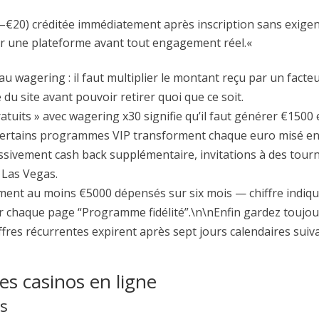
–€20) créditée immédiatement après inscription sans exige
ster une plateforme avant tout engagement réel.«
au wagering : il faut multiplier le montant reçu par un facte
 du site avant pouvoir retirer quoi que ce soit.
tuits » avec wagering x30 signifie qu’il faut générer €1500
nCertains programmes VIP transforment chaque euro misé e
sivement cash back supplémentaire, invitations à des tour
 Las Vegas.
ment au moins €5000 dépensés sur six mois — chiffre indiq
ur chaque page “Programme fidélité”.\n\nEnfin gardez toujo
offres récurrentes expirent après sept jours calendaires suiv
es casinos en ligne
s