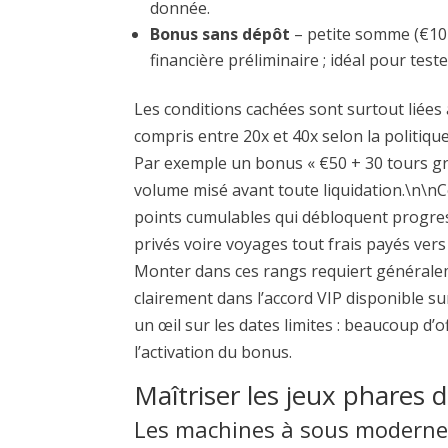
donnée.
Bonus sans dépôt
– petite somme (€10
financière préliminaire ; idéal pour te
Les conditions cachées sont surtout liées 
compris entre 20x et 40x selon la politique
Par exemple un bonus « €50 + 30 tours gra
volume misé avant toute liquidation.\n\
points cumulables qui débloquent progres
privés voire voyages tout frais payés vers
Monter dans ces rangs requiert générale
clairement dans l’accord VIP disponible s
un œil sur les dates limites : beaucoup d’
l’activation du bonus.
Maîtriser les jeux phares d
Les machines à sous moderne