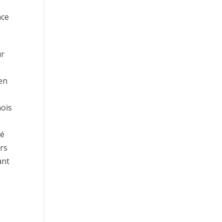
nce
ur
 en
n
nois
ué
urs
ant