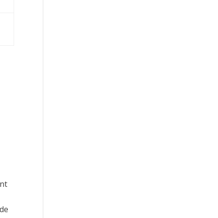
z
nt
ode