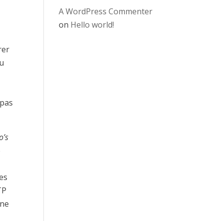
A WordPress Commenter
on
Hello world!
rer
ou
 pas
o’s
e
es
TP
nne