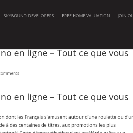
SKYBOUND DEVELOPERS
FREE HOME VALUATION
JOIN O
no en ligne – Tout ce que vous
comments
no en ligne – Tout ce que vous
çon dont les Français s’amusent autour d’une roulette ou d’u
de à des centaines de titres, aux promotions les plus