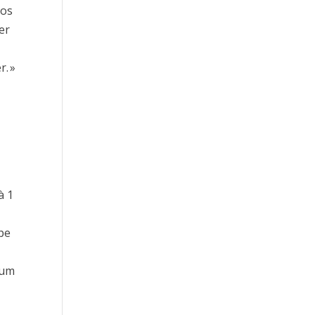
vos
er
r. »
à 1
ype
mum