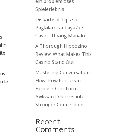
ein problemloses
Spielerlebnis
Diskarte at Tips sa
Paglalaro sa Taya777
Casino Upang Manalo
es
fin
A Thorough Hippozino
ite
Review: What Makes This
Casino Stand Out
Mastering Conversation
ans
Flow: How European
u le
Farmers Can Turn
Awkward Silences into
Stronger Connections
Recent
Comments