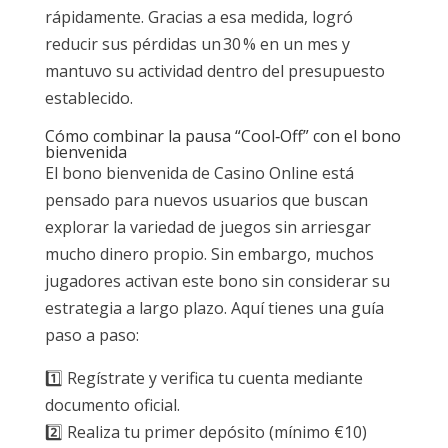
rápidamente. Gracias a esa medida, logró
reducir sus pérdidas un 30 % en un mes y
mantuvo su actividad dentro del presupuesto
establecido.
Cómo combinar la pausa “Cool‑Off” con el bono
bienvenida
El bono bienvenida de Casino Online está
pensado para nuevos usuarios que buscan
explorar la variedad de juegos sin arriesgar
mucho dinero propio. Sin embargo, muchos
jugadores activan este bono sin considerar su
estrategia a largo plazo. Aquí tienes una guía
paso a paso:
1️⃣ Regístrate y verifica tu cuenta mediante
documento oficial.
2️⃣ Realiza tu primer depósito (mínimo €10)