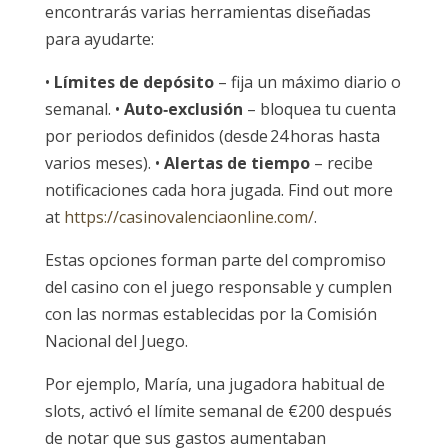
encontrarás varias herramientas diseñadas
para ayudarte:
•
Límites de depósito
– fija un máximo diario o
semanal. •
Auto‑exclusión
– bloquea tu cuenta
por periodos definidos (desde 24 horas hasta
varios meses). •
Alertas de tiempo
– recibe
notificaciones cada hora jugada. Find out more
at
https://casinovalenciaonline.com/
.
Estas opciones forman parte del compromiso
del casino con el juego responsable y cumplen
con las normas establecidas por la Comisión
Nacional del Juego.
Por ejemplo, María, una jugadora habitual de
slots, activó el límite semanal de €200 después
de notar que sus gastos aumentaban