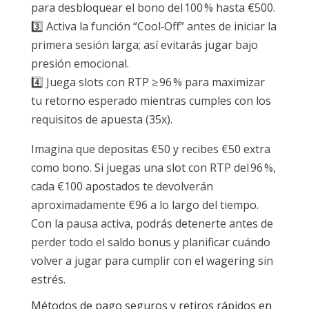
para desbloquear el bono del 100 % hasta €500.
3️⃣ Activa la función “Cool‑Off” antes de iniciar la
primera sesión larga; así evitarás jugar bajo
presión emocional.
4️⃣ Juega slots con RTP ≥ 96 % para maximizar
tu retorno esperado mientras cumples con los
requisitos de apuesta (35x).
Imagina que depositas €50 y recibes €50 extra
como bono. Si juegas una slot con RTP del 96 %,
cada €100 apostados te devolverán
aproximadamente €96 a lo largo del tiempo.
Con la pausa activa, podrás detenerte antes de
perder todo el saldo bonus y planificar cuándo
volver a jugar para cumplir con el wagering sin
estrés.
Métodos de pago seguros y retiros rápidos en