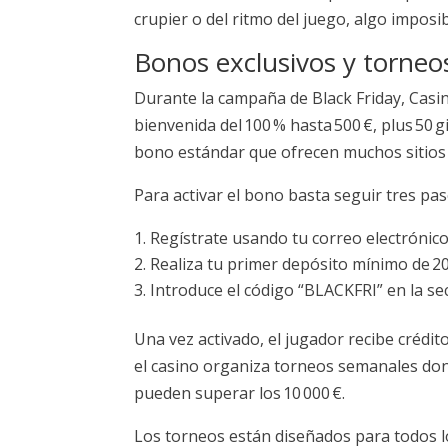
crupier o del ritmo del juego, algo impos
Bonos exclusivos y torneo
Durante la campaña de Black Friday, Casi
bienvenida del 100 % hasta 500 €, plus 50 g
bono estándar que ofrecen muchos sitios
Para activar el bono basta seguir tres pas
Regístrate usando tu correo electrónico 
Realiza tu primer depósito mínimo de 20
Introduce el código “BLACKFRI” en la s
Una vez activado, el jugador recibe crédi
el casino organiza torneos semanales do
pueden superar los 10 000 €.
Los torneos están diseñados para todos l