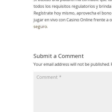
todos los requisitos regulatorios y brind
Regístrate hoy mismo, aprovecha el bono
jugar en vivo con Casino Online frente a
seguro
.​
Submit a Comment
Your email address will not be published.