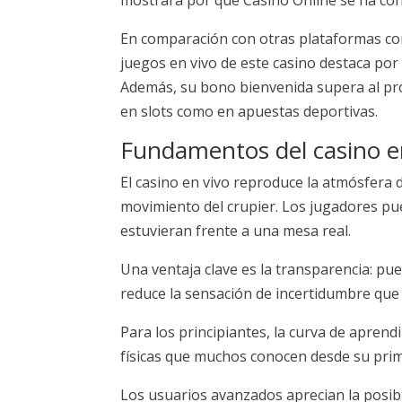
mostrará por qué Casino Online se ha con
En comparación con otras plataformas com
juegos en vivo de este casino destaca por 
Además, su bono bienvenida supera al pr
en slots como en apuestas deportivas.
Fundamentos del casino en
El casino en vivo reproduce la atmósfera
movimiento del crupier. Los jugadores pu
estuvieran frente a una mesa real.
Una ventaja clave es la transparencia: pued
reduce la sensación de incertidumbre que 
Para los principiantes, la curva de aprend
físicas que muchos conocen desde su prime
Los usuarios avanzados aprecian la posibi