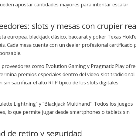
ueden apostar cantidades mayores para intentar escalar
eedores: slots y mesas con crupier rea
leta europea, blackjack clásico, baccarat y poker Texas Hold
és. Cada mesa cuenta con un dealer profesional certificado 
sponsable.
ios proveedores como Evolution Gaming y Pragmatic Play ofr
termina premios especiales dentro del video‑slot tradicional.
n sacrificar el alto RTP típico de los slots digitales
lette Lightning” y “Blackjack Multihand”. Todos los juegos
es, lo que permite jugar desde smartphones o tablets sin
d de retiro y seguridad