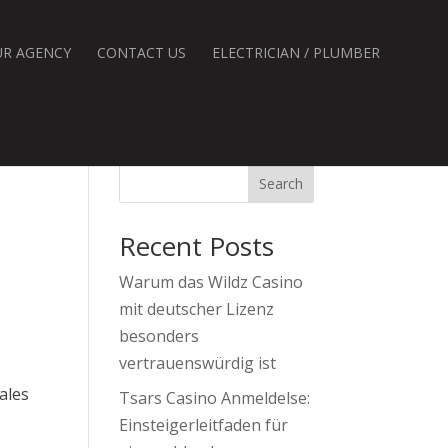
UR AGENCY
CONTACT US
ELECTRICIAN / PLUMBER
Search
Recent Posts
Warum das Wildz Casino
mit deutscher Lizenz
besonders
vertrauenswürdig ist
ales
Tsars Casino Anmeldelse:
Einsteigerleitfaden für