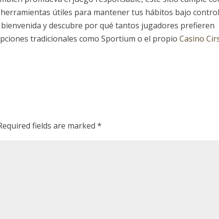
a herramientas útiles para mantener tus hábitos bajo control
 bienvenida y descubre por qué tantos jugadores prefieren
 opciones tradicionales como Sportium o el propio
Casino Cir
Required fields are marked
*