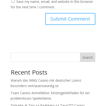
Save my name, email, and website in this browser
for the next time I comment.
Search
Recent Posts
Warum das Wildz Casino mit deutscher Lizenz
besonders vertrauenswürdig ist
Tsars Casino Anmeldelse: Einsteigerleitfaden für ein
problemloses Spielerlebnis
Diskarte at Tips sa Paglalaro sa Taya777 Casino