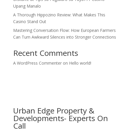
Upang Manalo
A Thorough Hippozino Review: What Makes This
Casino Stand Out
Mastering Conversation Flow: How European Farmers
Can Turn Awkward Silences into Stronger Connections
Recent Comments
A WordPress Commenter
on
Hello world!
Urban Edge Property &
Developments- Experts On
Call