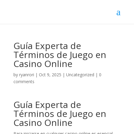
Guía Experta de
Términos de Juego en
Casino Online
by
ryanrori
|
Oct 9, 2025
|
Uncategorized
|
0
comments
Guía Experta de
Términos de Juego en
Casino Online
Para iniciarse en cualquier casino online es esencial