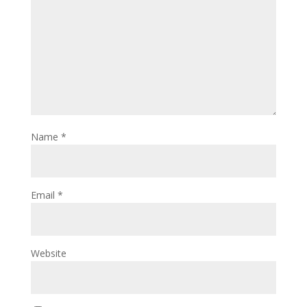
Name
*
Email
*
Website