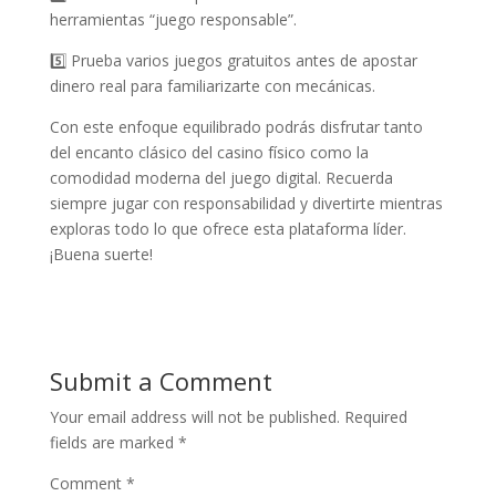
herramientas “juego responsable”.
5️⃣ Prueba varios juegos gratuitos antes de apostar
dinero real para familiarizarte con mecánicas.
Con este enfoque equilibrado podrás disfrutar tanto
del encanto clásico del casino físico como la
comodidad moderna del juego digital.​ Recuerda
siempre jugar con responsabilidad y divertirte mientras
exploras todo lo que ofrece esta plataforma líder.​
¡Buena suerte!
Submit a Comment
Your email address will not be published.
Required
fields are marked
*
Comment
*