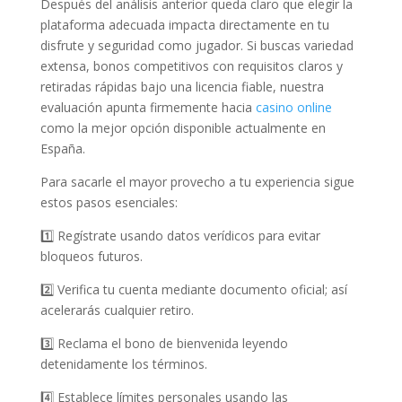
Después del análisis anterior queda claro que elegir la
plataforma adecuada impacta directamente en tu
disfrute y seguridad como jugador.​ Si buscas variedad
extensa, bonos competitivos con requisitos claros y
retiradas rápidas bajo una licencia fiable, nuestra
evaluación apunta firmemente hacia
casino online
como la mejor opción disponible actualmente en
España.
Para sacarle el mayor provecho a tu experiencia sigue
estos pasos esenciales:
1️⃣ Regístrate usando datos verídicos para evitar
bloqueos futuros.
2️⃣ Verifica tu cuenta mediante documento oficial; así
acelerarás cualquier retiro.
3️⃣ Reclama el bono de bienvenida leyendo
detenidamente los términos.
4️⃣ Establece límites personales usando las