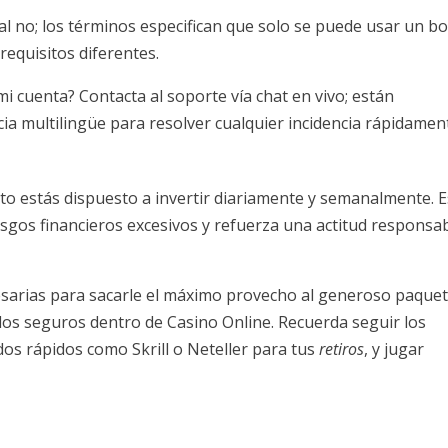
 no; los términos especifican que solo se puede usar un b
 requisitos diferentes.
 cuenta? Contacta al soporte vía chat en vivo; están
cia multilingüe para resolver cualquier incidencia rápidamen
to estás dispuesto a invertir diariamente y semanalmente. E
iesgos financieros excesivos y refuerza una actitud responsa
cesarias para sacarle el máximo provecho al generoso paque
os seguros dentro de Casino Online. Recuerda seguir los
os rápidos como Skrill o Neteller para tus
retiros
, y jugar