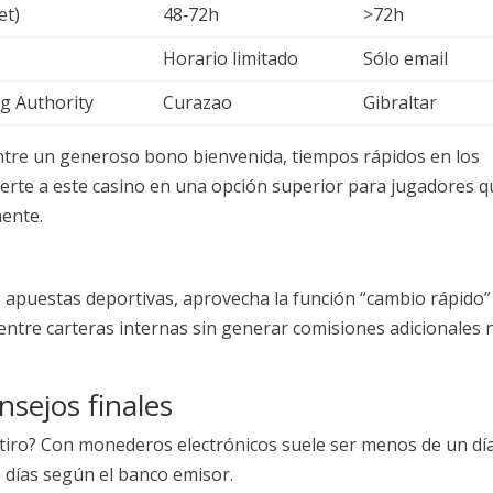
et)
48‑72h
>72h
Horario limitado
Sólo email
g Authority
Curazao
Gibraltar
tre un generoso bono bienvenida, tiempos rápidos en los
ierte a este casino en una opción superior para jugadores q
mente.
o apuestas deportivas, aprovecha la función “cambio rápido”
entre carteras internas sin generar comisiones adicionales n
nsejos finales
iro? Con monederos electrónicos suele ser menos de un dí
s días según el banco emisor.