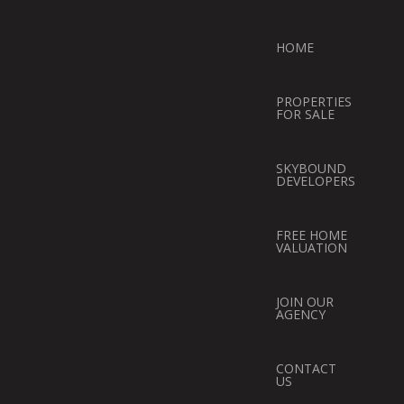
HOME
PROPERTIES
FOR SALE
no
Search
SKYBOUND
DEVELOPERS
Recent Posts
FREE HOME
VALUATION
Warum das Wildz Casino
mit deutscher Lizenz
no
besonders
JOIN OUR
AGENCY
vertrauenswürdig ist
er
Tsars Casino Anmeldelse:
CONTACT
US
Einsteigerleitfaden für