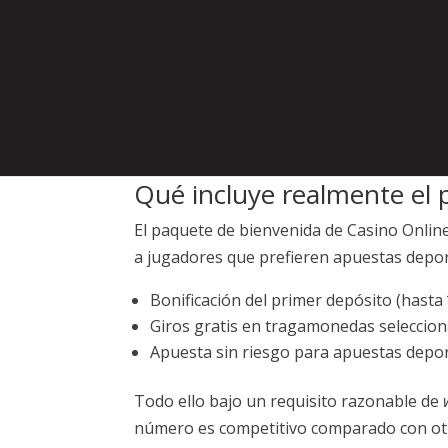
constante. ¿Te has preguntado alguna vez
retrasan los
retiros
? La respuesta suele es
financiero.
Al comparar opciones del mercado,
Casino
transparente de bonos. A diferencia de pla
ciertos juegos, este casino brinda una exper
Qué incluye realmente el 
El paquete de bienvenida de Casino Online
a jugadores que prefieren apuestas deport
Bonificación del primer depósito (hasta
Giros gratis en tragamonedas seleccio
Apuesta sin riesgo para apuestas depor
Todo ello bajo un requisito razonable de
número es competitivo comparado con otr