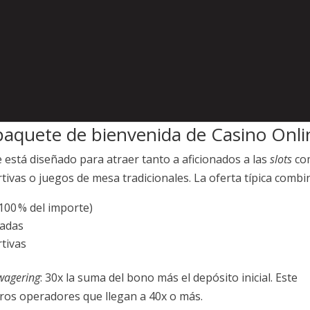
 por qué algunos sitios ofrecen promociones brillantes y l
tar en sus políticas internas y en la calidad del soporte
 Cirsa en vivo
destaca por su rapidez en los pagos y su ofer
taformas que exigen largas verificaciones o limitan el acces
iencia fluida desde el registro hasta el retiro final.
paquete de bienvenida de Casino Onli
 está diseñado para atraer tanto a aficionados a las
slots
co
ivas o juegos de mesa tradicionales. La oferta típica combi
 100 % del importe)
nadas
tivas
wagering
: 30x la suma del bono más el depósito inicial. Este
os operadores que llegan a 40x o más.