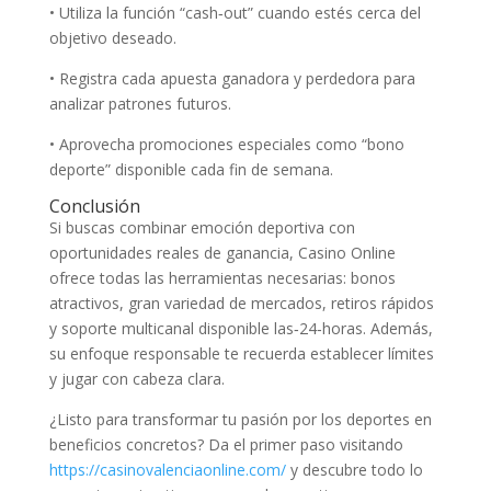
• Utiliza la función “cash‑out” cuando estés cerca del
objetivo deseado.
• Registra cada apuesta ganadora y perdedora para
analizar patrones futuros.
• Aprovecha promociones especiales como “bono
deporte” disponible cada fin de semana.
Conclusión
Si buscas combinar emoción deportiva con
oportunidades reales de ganancia, Casino Online
ofrece todas las herramientas necesarias: bonos
atractivos, gran variedad de mercados, retiros rápidos
y soporte multicanal disponible las‑24‑horas. Además,
su enfoque responsable te recuerda establecer límites
y jugar con cabeza clara.
¿Listo para transformar tu pasión por los deportes en
beneficios concretos? Da el primer paso visitando
https://casinovalenciaonline.com/
y descubre todo lo