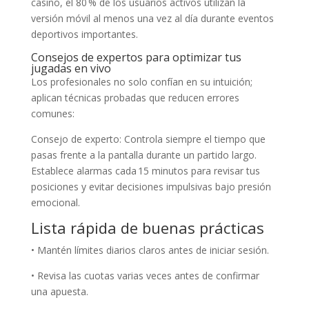
casino, el 80 % de los usuarios activos utilizan la
versión móvil al menos una vez al día durante eventos
deportivos importantes.
Consejos de expertos para optimizar tus
jugadas en vivo
Los profesionales no solo confían en su intuición;
aplican técnicas probadas que reducen errores
comunes:
Consejo de experto: Controla siempre el tiempo que
pasas frente a la pantalla durante un partido largo.
Establece alarmas cada 15 minutos para revisar tus
posiciones y evitar decisiones impulsivas bajo presión
emocional.
Lista rápida de buenas prácticas
• Mantén límites diarios claros antes de iniciar sesión.
• Revisa las cuotas varias veces antes de confirmar
una apuesta.