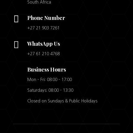
South Africa

Phone Number
+27 21 903 7261

WhatsApp Us
+27 61 210 4768
Business Hours
Mon – Fri: 08:00 – 17:00
Saturdays: 08:00 – 13:30
Closed on Sundays & Public Holidays