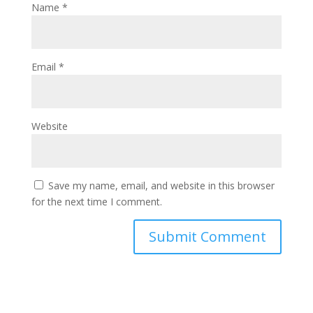
Name
*
Email
*
Website
Save my name, email, and website in this browser
for the next time I comment.