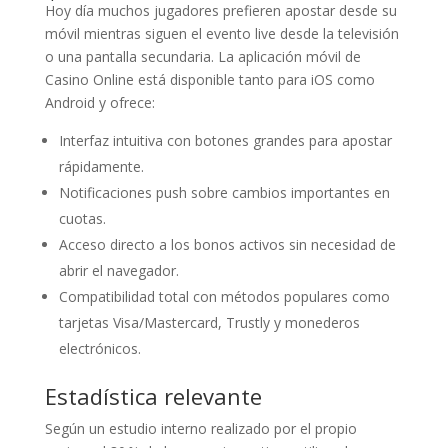
Hoy día muchos jugadores prefieren apostar desde su
móvil mientras siguen el evento live desde la televisión
o una pantalla secundaria. La aplicación móvil de
Casino Online está disponible tanto para iOS como
Android y ofrece:
Interfaz intuitiva con botones grandes para apostar
rápidamente.
Notificaciones push sobre cambios importantes en
cuotas.
Acceso directo a los bonos activos sin necesidad de
abrir el navegador.
Compatibilidad total con métodos populares como
tarjetas Visa/Mastercard, Trustly y monederos
electrónicos.
Estadística relevante
Según un estudio interno realizado por el propio