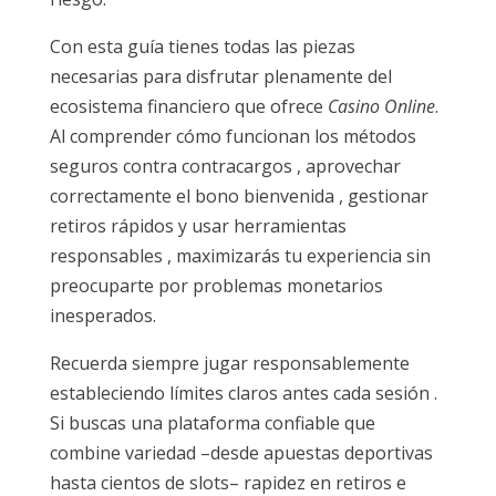
Con esta guía tienes todas las piezas
necesarias para disfrutar plenamente del
ecosistema financiero que ofrece
Casino Online
.
Al comprender cómo funcionan los métodos
seguros contra contracargos , aprovechar
correctamente el bono bienvenida , gestionar
retiros rápidos y usar herramientas
responsables , maximizarás tu experiencia sin
preocuparte por problemas monetarios
inesperados.
Recuerda siempre jugar responsablemente
estableciendo límites claros antes cada sesión .
Si buscas una plataforma confiable que
combine variedad –desde apuestas deportivas
hasta cientos de slots– rapidez en retiros e