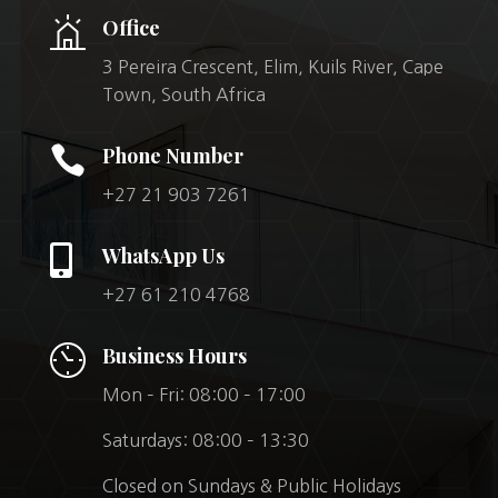
Office
3 Pereira Crescent, Elim, Kuils River, Cape
Town, South Africa

Phone Number
+27 21 903 7261

WhatsApp Us
+27 61 210 4768
Business Hours
Mon – Fri: 08:00 – 17:00
Saturdays: 08:00 – 13:30
Closed on Sundays & Public Holidays