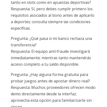
tanto en slots como en apuestas deportivas?
Respuesta: Sí, pero debes cumplir primero los
requisitos asociados al bono antes de aplicarlo
a deportes; consulta siempre las condiciones
específicas.
Pregunta: ¿Qué pasa si mi banco rechaza una
transferencia?
Respuesta: El equipo anti‑fraude investigará
inmediatamente; mientras tanto mantendrás
acceso completo a tu saldo disponible.
Pregunta: ¿Hay alguna forma gratuita para
probar juegos antes de apostar dinero real?
Respuesta: Muchos proveedores ofrecen modo
demo directamente desde la interfaz;
aprovecha esta opción para familiarizarte sin
riesgo.