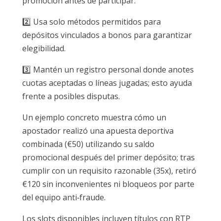
promoción antes de participar.
2️⃣ Usa solo métodos permitidos para
depósitos vinculados a bonos para garantizar
elegibilidad.
3️⃣ Mantén un registro personal donde anotes
cuotas aceptadas o líneas jugadas; esto ayuda
frente a posibles disputas.
Un ejemplo concreto muestra cómo un
apostador realizó una apuesta deportiva
combinada (€50) utilizando su saldo
promocional después del primer depósito; tras
cumplir con un requisito razonable (35x), retiró
€120 sin inconvenientes ni bloqueos por parte
del equipo anti‑fraude.
Los slots disponibles incluyen títulos con RTP