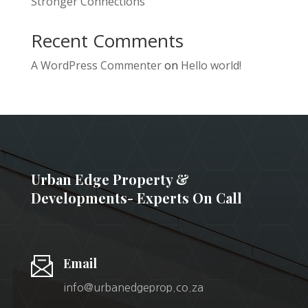
Stronger Connections
Recent Comments
A WordPress Commenter
on
Hello world!
Urban Edge Property &
Developments- Experts On Call
Email
info@urbanedgeprop.co.za