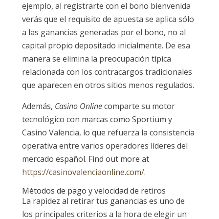
ejemplo, al registrarte con el bono bienvenida
verás que el requisito de apuesta se aplica sólo
a las ganancias generadas por el bono, no al
capital propio depositado inicialmente. De esa
manera se elimina la preocupación típica
relacionada con los contracargos tradicionales
que aparecen en otros sitios menos regulados.
Además,
Casino Online
comparte su motor
tecnológico con marcas como Sportium y
Casino Valencia, lo que refuerza la consistencia
operativa entre varios operadores líderes del
mercado español. Find out more at
https://casinovalenciaonline.com/
.
Métodos de pago y velocidad de retiros
La rapidez al retirar tus ganancias es uno de
los principales criterios a la hora de elegir un