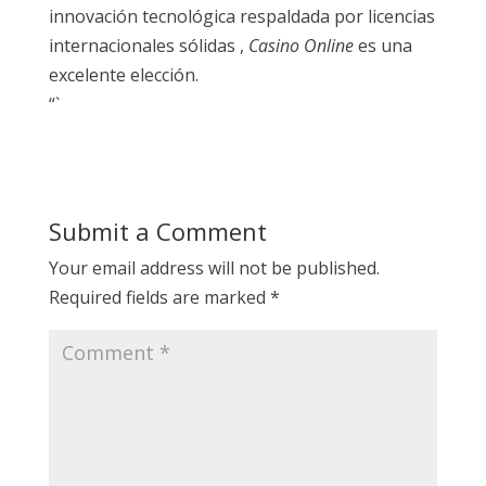
innovación tecnológica respaldada por licencias
internacionales sólidas ,
Casino Online
es una
excelente elección.
“`
Submit a Comment
Your email address will not be published.
Required fields are marked
*