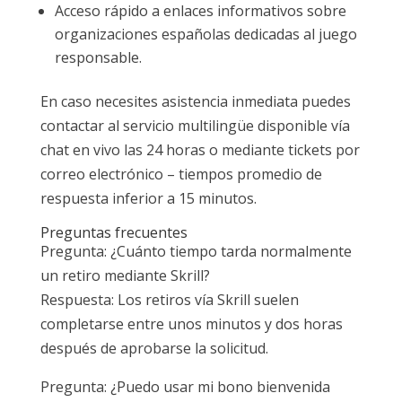
Acceso rápido a enlaces informativos sobre
organizaciones españolas dedicadas al juego
responsable.
En caso necesites asistencia inmediata puedes
contactar al servicio multilingüe disponible vía
chat en vivo las 24 horas o mediante tickets por
correo electrónico – tiempos promedio de
respuesta inferior a 15 minutos.
Preguntas frecuentes
Pregunta: ¿Cuánto tiempo tarda normalmente
un retiro mediante Skrill?
Respuesta: Los retiros vía Skrill suelen
completarse entre unos minutos y dos horas
después de aprobarse la solicitud.
Pregunta: ¿Puedo usar mi bono bienvenida