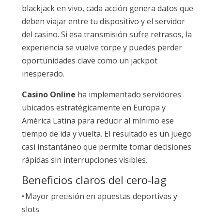
blackjack en vivo, cada acción genera datos que
deben viajar entre tu dispositivo y el servidor
del casino. Si esa transmisión sufre retrasos, la
experiencia se vuelve torpe y puedes perder
oportunidades clave como un jackpot
inesperado.
Casino Online
ha implementado servidores
ubicados estratégicamente en Europa y
América Latina para reducir al mínimo ese
tiempo de ida y vuelta. El resultado es un juego
casi instantáneo que permite tomar decisiones
rápidas sin interrupciones visibles.
Beneficios claros del cero‑lag
• Mayor precisión en apuestas deportivas y
slots