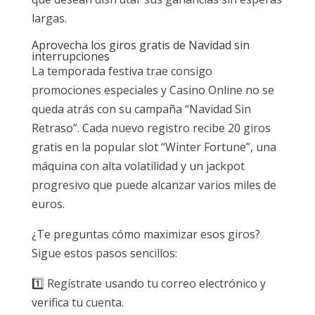
largas.
Aprovecha los giros gratis de Navidad sin
interrupciones
La temporada festiva trae consigo
promociones especiales y Casino Online no se
queda atrás con su campaña “Navidad Sin
Retraso”. Cada nuevo registro recibe 20 giros
gratis en la popular slot “Winter Fortune”, una
máquina con alta volatilidad y un jackpot
progresivo que puede alcanzar varios miles de
euros.
¿Te preguntas cómo maximizar esos giros?
Sigue estos pasos sencillos:
1️⃣ Regístrate usando tu correo electrónico y
verifica tu cuenta.