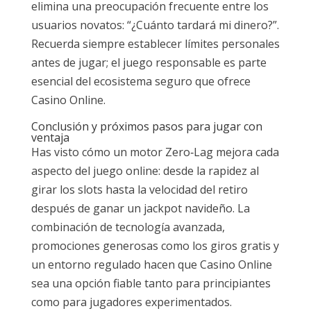
elimina una preocupación frecuente entre los
usuarios novatos: “¿Cuánto tardará mi dinero?”.
Recuerda siempre establecer límites personales
antes de jugar; el juego responsable es parte
esencial del ecosistema seguro que ofrece
Casino Online.
Conclusión y próximos pasos para jugar con
ventaja
Has visto cómo un motor Zero‑Lag mejora cada
aspecto del juego online: desde la rapidez al
girar los slots hasta la velocidad del retiro
después de ganar un jackpot navideño. La
combinación de tecnología avanzada,
promociones generosas como los giros gratis y
un entorno regulado hacen que Casino Online
sea una opción fiable tanto para principiantes
como para jugadores experimentados.