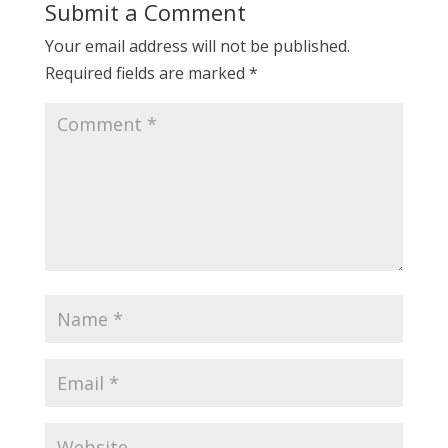
Submit a Comment
Your email address will not be published.
Required fields are marked
*