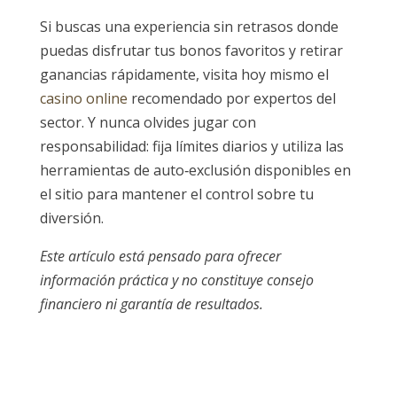
Si buscas una experiencia sin retrasos donde
puedas disfrutar tus bonos favoritos y retirar
ganancias rápidamente, visita hoy mismo el
casino online
recomendado por expertos del
sector. Y nunca olvides jugar con
responsabilidad: fija límites diarios y utiliza las
herramientas de auto‑exclusión disponibles en
el sitio para mantener el control sobre tu
diversión.
Este artículo está pensado para ofrecer
información práctica y no constituye consejo
financiero ni garantía de resultados.