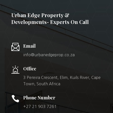
Urban Edge Property &
Developments- Experts On Call
Email
info@urbanedgeprop.co.za
Office
3 Pereira Crescent, Elim, Kuils River, Cape
Town, South Africa

Phone Number
+27 21 903 7261