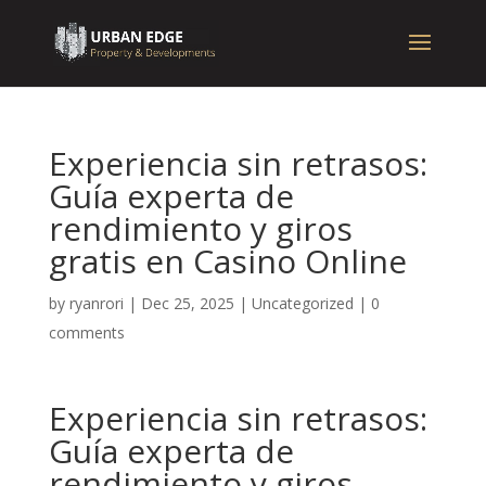
Experiencia sin retrasos:
Guía experta de
rendimiento y giros
gratis en Casino Online
by
ryanrori
|
Dec 25, 2025
|
Uncategorized
|
0
comments
Experiencia sin retrasos:
Guía experta de
rendimiento y giros