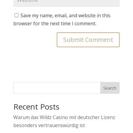
Save my name, email, and website in this
browser for the next time I comment.
Search
Recent Posts
Warum das Wildz Casino mit deutscher Lizenz
besonders vertrauenswürdig ist