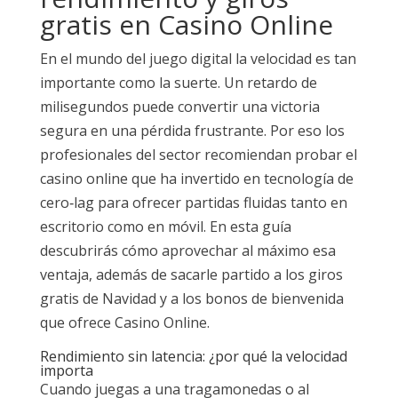
gratis en Casino Online
En el mundo del juego digital la velocidad es tan
importante como la suerte. Un retardo de
milisegundos puede convertir una victoria
segura en una pérdida frustrante. Por eso los
profesionales del sector recomiendan probar el
casino online que ha invertido en tecnología de
cero‑lag para ofrecer partidas fluidas tanto en
escritorio como en móvil. En esta guía
descubrirás cómo aprovechar al máximo esa
ventaja, además de sacarle partido a los giros
gratis de Navidad y a los bonos de bienvenida
que ofrece Casino Online.
Rendimiento sin latencia: ¿por qué la velocidad
importa
Cuando juegas a una tragamonedas o al