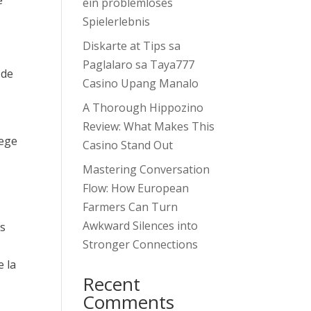
e
ein problemloses
Spielerlebnis
Diskarte at Tips sa
Paglalaro sa Taya777
 de
Casino Upang Manalo
A Thorough Hippozino
Review: What Makes This
tege
Casino Stand Out
Mastering Conversation
Flow: How European
Farmers Can Turn
Awkward Silences into
s
Stronger Connections
e la
Recent
Comments