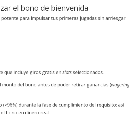
zar el bono de bienvenida
 potente para impulsar tus primeras jugadas sin arriesgar
te que incluye giros gratis en
slots
seleccionados.
 el monto del bono antes de poder retirar ganancias (
wagerin
 (>96%) durante la fase de cumplimiento del requisito; así
el bono en dinero real.