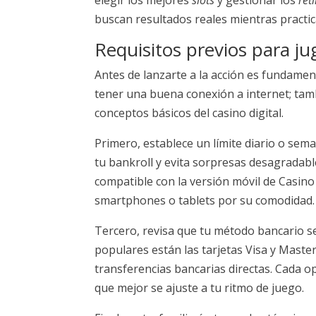
elegir los mejores
slots
y gestionar los
ret
buscan resultados reales mientras practi
Requisitos previos para ju
Antes de lanzarte a la acción es fundamen
tener una buena conexión a internet; tam
conceptos básicos del casino digital.
Primero, establece un límite diario o sem
tu bankroll y evita sorpresas desagradable
compatible con la versión móvil de Casino
smartphones o tablets por su comodidad.
Tercero, revisa que tu método bancario s
populares están las tarjetas Visa y Maste
transferencias bancarias directas. Cada o
que mejor se ajuste a tu ritmo de juego.