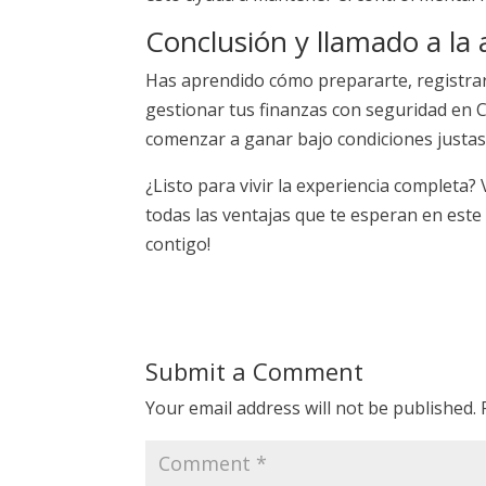
Conclusión y llamado a la 
Has aprendido cómo prepararte, registrar
gestionar tus finanzas con seguridad en 
comenzar a ganar bajo condiciones justas
¿Listo para vivir la experiencia completa? 
todas las ventajas que te esperan en este
contigo!
Submit a Comment
Your email address will not be published.