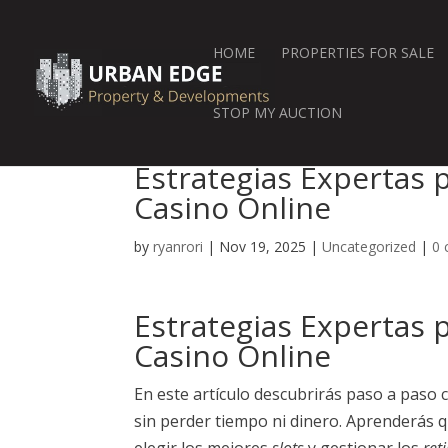
HOME
PROPERTIES FOR SALE
STOP MY AUCTION
Estrategias Expertas 
Casino Online
by
ryanrori
|
Nov 19, 2025
|
Uncategorized
|
0
Estrategias Expertas 
Casino Online
En este artículo descubrirás paso a paso
sin perder tiempo ni dinero. Aprenderás q