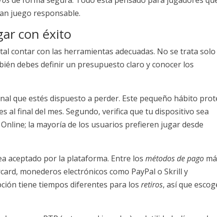
iros
de forma segura. Todo está pensado para jugadores qu
can juego responsable.
gar con éxito
tal contar con las herramientas adecuadas. No se trata solo
bién debes definir un presupuesto claro y conocer los
anal que estés dispuesto a perder. Este pequeño hábito pro
s al final del mes. Segundo, verifica que tu dispositivo sea
 Online; la mayoría de los usuarios prefieren jugar desde
ea aceptado por la plataforma. Entre los
métodos de pago
má
rcard, monederos electrónicos como PayPal o Skrill y
pción tiene tiempos diferentes para los
retiros
, así que escog