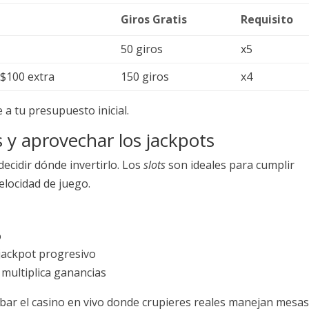
Giros Gratis
Requisito
50 giros
x5
 $100 extra
150 giros
x4
 a tu presupuesto inicial.
s y aprovechar los jackpots
ecidir dónde invertirlo. Los
slots
son ideales para cumplir
elocidad de juego.
%
 jackpot progresivo
multiplica ganancias
obar el casino en vivo donde crupieres reales manejan mesa