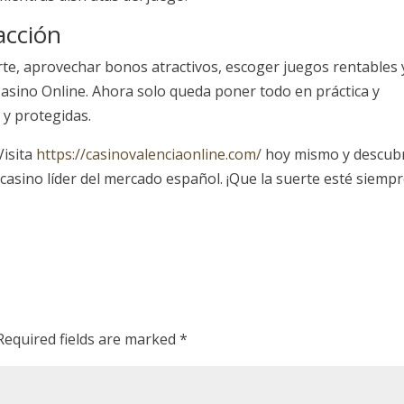
acción
te, aprovechar bonos atractivos, escoger juegos rentables 
Casino Online. Ahora solo queda poner todo en práctica y
 y protegidas.
Visita
https://casinovalenciaonline.com/
hoy mismo y descub
 casino líder del mercado español. ¡Que la suerte esté siemp
Required fields are marked
*