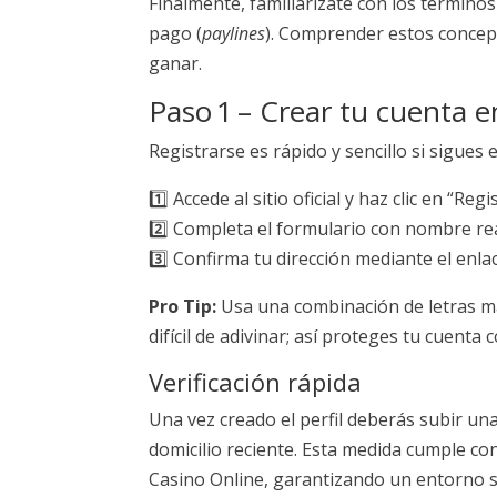
Finalmente, familiarízate con los términos
pago (
paylines
). Comprender estos concep
ganar.
Paso 1 – Crear tu cuenta 
Registrarse es rápido y sencillo si sigues 
1️⃣ Accede al sitio oficial y haz clic en “Regi
2️⃣ Completa el formulario con nombre rea
3️⃣ Confirma tu dirección mediante el enla
Pro Tip:
Usa una combinación de letras m
difícil de adivinar; así proteges tu cuenta
Verificación rápida
Una vez creado el perfil deberás subir una
domicilio reciente. Esta medida cumple co
Casino Online, garantizando un entorno s