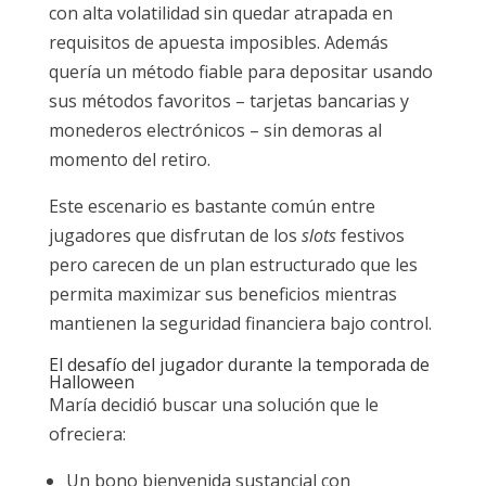
con alta volatilidad sin quedar atrapada en
requisitos de apuesta imposibles. Además
quería un método fiable para depositar usando
sus métodos favoritos – tarjetas bancarias y
monederos electrónicos – sin demoras al
momento del retiro.
Este escenario es bastante común entre
jugadores que disfrutan de los
slots
festivos
pero carecen de un plan estructurado que les
permita maximizar sus beneficios mientras
mantienen la seguridad financiera bajo control.
El desafío del jugador durante la temporada de
Halloween
María decidió buscar una solución que le
ofreciera:
Un bono bienvenida sustancial con