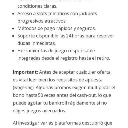
condiciones claras.
Acceso a slots temáticos con jackpots
progresivos atractivos.
Métodos de pago rápidos y seguros.
Soporte disponible las 24 horas para resolver
dudas inmediatas.
Herramientas de juego responsable
integradas desde el registro hasta el retiro.
Important:
Antes de aceptar cualquier oferta
es vital leer bien los requisitos de apuesta
(
wagering
). Algunas promos exigen multiplicar el
bono hasta 50 veces antes del cash‑out, lo que
puede agotar tu bankroll rápidamente si no
eliges juegos adecuados.
Al investigar varias plataformas descubrió que