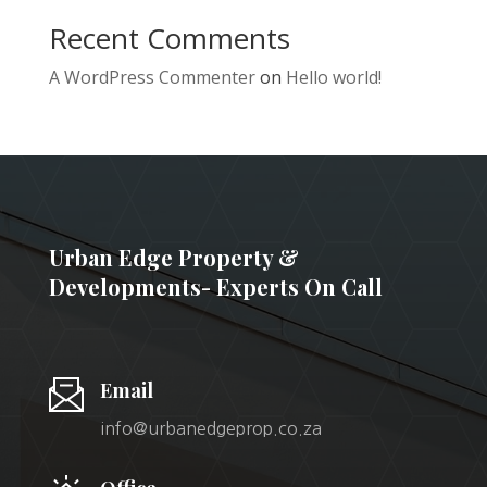
Recent Comments
A WordPress Commenter
on
Hello world!
Urban Edge Property &
Developments- Experts On Call
Email
info@urbanedgeprop.co.za