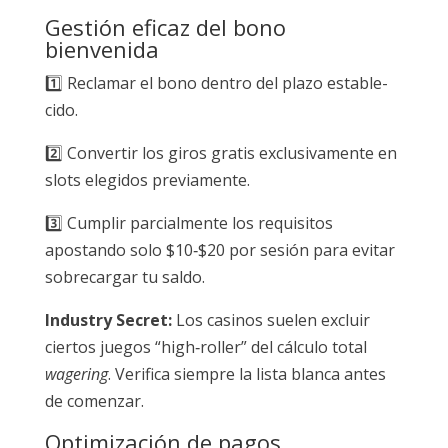
Gestión eficaz del bono
bienvenida
1️⃣ Reclamar el bono dentro del plazo estable­
cido.
2️⃣ Convertir los giros gratis exclusivamente en
slots elegidos previamente.
3️⃣ Cumplir parcialmente los requisitos
apostando solo $10‑$20 por sesión para evitar
sobrecargar tu saldo.
Industry Secret:
Los casinos suelen excluir
ciertos juegos “high‑roller” del cálculo total
wagering
. Verifica siempre la lista blanca antes
de comenzar.
Optimización de pagos