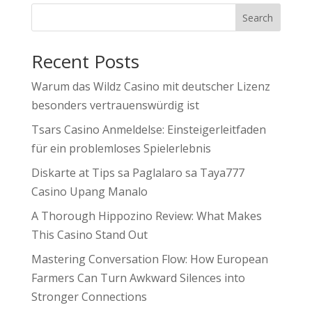
Search
Recent Posts
Warum das Wildz Casino mit deutscher Lizenz
besonders vertrauenswürdig ist
Tsars Casino Anmeldelse: Einsteigerleitfaden
für ein problemloses Spielerlebnis
Diskarte at Tips sa Paglalaro sa Taya777
Casino Upang Manalo
A Thorough Hippozino Review: What Makes
This Casino Stand Out
Mastering Conversation Flow: How European
Farmers Can Turn Awkward Silences into
Stronger Connections