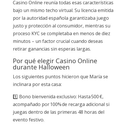
Casino Online reunía todas esas características
bajo un mismo techo virtual. Su licencia emitida
por la autoridad española garantizaba juego
justo y protección al consumidor, mientras su
proceso KYC se completaba en menos de diez
minutos – un factor crucial cuando deseas
retirar ganancias sin esperas largas.
Por qué elegir Casino Online
durante Halloween
Los siguientes puntos hicieron que María se
inclinara por esta casa:
1️⃣ Bono bienvenida exclusivo: Hasta 500 €,
acompañado por 100% de recarga adicional si
juegas dentro de las primeras 48 horas del
evento festivo.