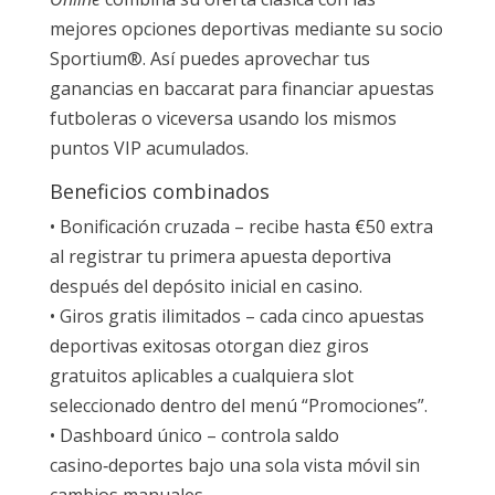
mejores opciones deportivas mediante su socio
Sportium®. Así puedes aprovechar tus
ganancias en baccarat para financiar apuestas
futboleras o viceversa usando los mismos
puntos VIP acumulados.
Beneficios combinados
• Bonificación cruzada – recibe hasta €50 extra
al registrar tu primera apuesta deportiva
después del depósito inicial en casino.
• Giros gratis ilimitados – cada cinco apuestas
deportivas exitosas otorgan diez giros
gratuitos aplicables a cualquiera slot
seleccionado dentro del menú “Promociones”.
• Dashboard único – controla saldo
casino‑deportes bajo una sola vista móvil sin