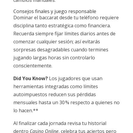
cambios manuales.
Consejos finales y juego responsable
Dominar el baccarat desde tu teléfono requiere
disciplina tanto estratégica como financiera.
Recuerda siempre fijar límites diarios antes de
comenzar cualquier sesión; así evitarás
sorpresas desagradables cuando termines
jugando largas horas sin controlarlo
conscientemente.
Did You Know?
Los jugadores que usan
herramientas integradas como límites
autoimpuestos reducen sus pérdidas
mensuales hasta un ​30 %​ respecto a quienes no
lo hacen.**
Al finalizar cada jornada revisa tu historial
dentro
Casino Online
, celebra tus aciertos pero