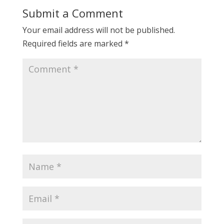
Submit a Comment
Your email address will not be published.
Required fields are marked
*