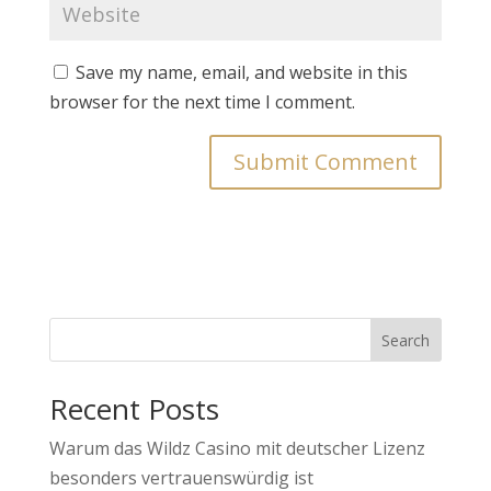
Save my name, email, and website in this
browser for the next time I comment.
Search
Recent Posts
Warum das Wildz Casino mit deutscher Lizenz
besonders vertrauenswürdig ist