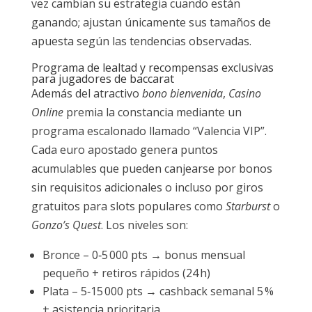
vez cambian su estrategia cuando están
ganando; ajustan únicamente sus tamaños de
apuesta según las tendencias observadas.
Programa de lealtad y recompensas exclusivas
para jugadores de baccarat
Además del atractivo
bono bienvenida
,
Casino
Online
premia la constancia mediante un
programa escalonado llamado “Valencia VIP”.
Cada euro apostado genera puntos
acumulables que pueden canjearse por bonos
sin requisitos adicionales o incluso por giros
gratuitos para slots populares como
Starburst
o
Gonzo’s Quest
. Los niveles son:
Bronce – 0‑5 000 pts → bonus mensual
pequeño + retiros rápidos (24 h)
Plata – 5‑15 000 pts → cashback semanal 5 %
+ asistencia prioritaria