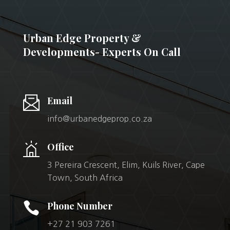
Urban Edge Property &
Developments- Experts On Call
Email
info@urbanedgeprop.co.za
Office
3 Pereira Crescent, Elim, Kuils River, Cape
Town, South Africa

Phone Number
+27 21 903 7261