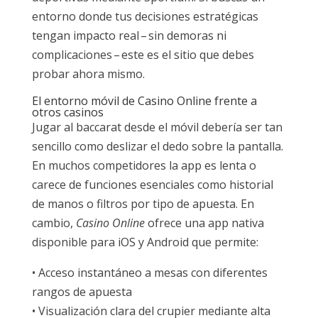
entorno donde tus decisiones estratégicas
tengan impacto real – sin demoras ni
complicaciones – este es el sitio que debes
probar ahora mismo.
El entorno móvil de Casino Online frente a
otros casinos
Jugar al baccarat desde el móvil debería ser tan
sencillo como deslizar el dedo sobre la pantalla.
En muchos competidores la app es lenta o
carece de funciones esenciales como historial
de manos o filtros por tipo de apuesta. En
cambio,
Casino Online
ofrece una app nativa
disponible para iOS y Android que permite:
• Acceso instantáneo a mesas con diferentes
rangos de apuesta
• Visualización clara del crupier mediante alta