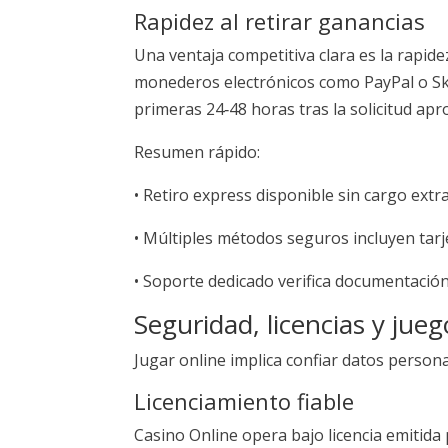
Rapidez al retirar ganancias
Una ventaja competitiva clara es la rapid
monederos electrónicos como PayPal o Skr
primeras 24‑48 horas tras la solicitud apr
Resumen rápido:
• Retiro express disponible sin cargo extra
• Múltiples métodos seguros incluyen tar
• Soporte dedicado verifica documentación
Seguridad, licencias y jue
Jugar online implica confiar datos persona
Licenciamiento fiable
​Casino Online opera bajo licencia emitid