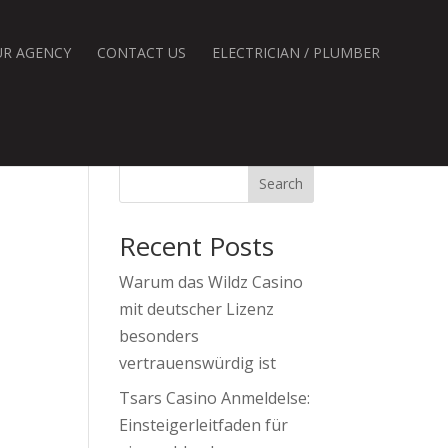
UR AGENCY
CONTACT US
ELECTRICIAN / PLUMBER
Search
Recent Posts
Warum das Wildz Casino
mit deutscher Lizenz
besonders
vertrauenswürdig ist
Tsars Casino Anmeldelse:
Einsteigerleitfaden für