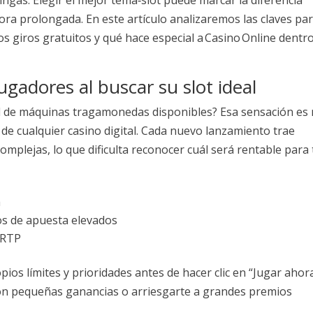
kingas. Elegir el mejor tema‑slot puede marcar la diferencia
ra prolongada. En este artículo analizaremos las claves pa
los giros gratuitos y qué hace especial a Casino Online dentro
ugadores al buscar su slot ideal
d de máquinas tragamonedas disponibles? Esa sensación es
de cualquier casino digital. Cada nuevo lanzamiento trae
mplejas, lo que dificulta reconocer cuál será rentable para t
a
s de apuesta elevados
y RTP
ios límites y prioridades antes de hacer clic en “Jugar ahora
con pequeñas ganancias o arriesgarte a grandes premios