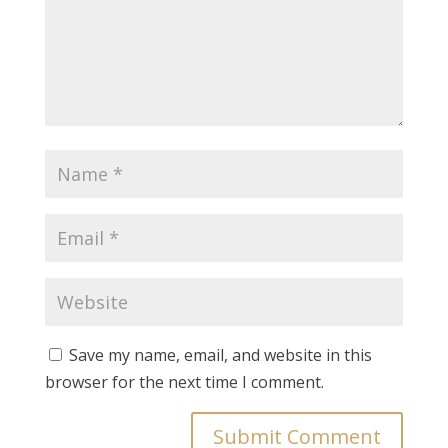
Save my name, email, and website in this
browser for the next time I comment.