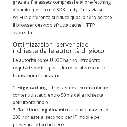
grazie a file assets compressi e al pre‑fetching
dinamico gestito dal SDK Unity. Tuttavia su
Wi‑Fi la differenza si riduce quasi a zero perché
il browser desktop sfrutta cache HTTP
avanzata.
Ottimizzazioni server‑side
richieste dalle autorità di gioco
Le autorità come UKGC hanno introdotto
requisiti specifici per ridurre la latenza nelle
transazioni finanziarie:
Edge caching
– I server devono distribuire
contenuti statici entro 50 ms dalla richiesta
dell’utente finale.
Rate limiting dinamico
– Limiti massimi di
200 richieste al secondo per IP mobile per
prevenire attacchi DDoS.