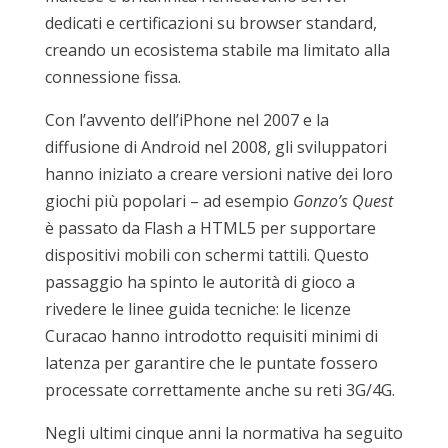
dedicati e certificazioni su browser standard,
creando un ecosistema stabile ma limitato alla
connessione fissa.
Con l’avvento dell’iPhone nel 2007 e la
diffusione di Android nel 2008, gli sviluppatori
hanno iniziato a creare versioni native dei loro
giochi più popolari – ad esempio
Gonzo’s Quest
è passato da Flash a HTML5 per supportare
dispositivi mobili con schermi tattili. Questo
passaggio ha spinto le autorità di gioco a
rivedere le linee guida tecniche: le licenze
Curacao hanno introdotto requisiti minimi di
latenza per garantire che le puntate fossero
processate correttamente anche su reti 3G/4G.
Negli ultimi cinque anni la normativa ha seguito