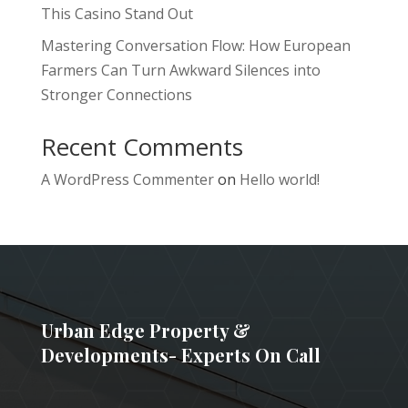
This Casino Stand Out
Mastering Conversation Flow: How European
Farmers Can Turn Awkward Silences into
Stronger Connections
Recent Comments
A WordPress Commenter
on
Hello world!
Urban Edge Property &
Developments- Experts On Call