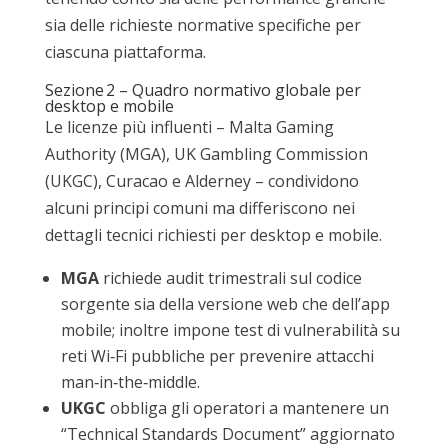
sia delle richieste normative specifiche per
ciascuna piattaforma.
Sezione 2 – Quadro normativo globale per
desktop e mobile
Le licenze più influenti – Malta Gaming
Authority (MGA), UK Gambling Commission
(UKGC), Curacao e Alderney – condividono
alcuni principi comuni ma differiscono nei
dettagli tecnici richiesti per desktop e mobile.
MGA
richiede audit trimestrali sul codice
sorgente sia della versione web che dell’app
mobile; inoltre impone test di vulnerabilità su
reti Wi‑Fi pubbliche per prevenire attacchi
man‑in‑the‑middle.
UKGC
obbliga gli operatori a mantenere un
“Technical Standards Document” aggiornato