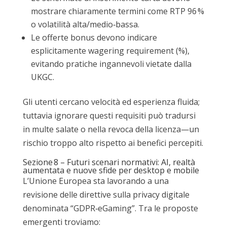
mostrare chiaramente termini come RTP 96 %
o volatilità alta/medio‑bassa.
Le offerte bonus devono indicare
esplicitamente wagering requirement (%),
evitando pratiche ingannevoli vietate dalla
UKGC.
Gli utenti cercano velocità ed esperienza fluida;
tuttavia ignorare questi requisiti può tradursi
in multe salate o nella revoca della licenza—un
rischio troppo alto rispetto ai benefici percepiti.
Sezione 8 – Futuri scenari normativi: AI, realtà
aumentata e nuove sfide per desktop e mobile
L’Unione Europea sta lavorando a una
revisione delle direttive sulla privacy digitale
denominata “GDPR‑eGaming”. Tra le proposte
emergenti troviamo: