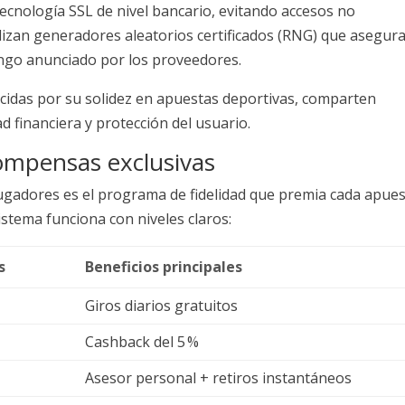
ecnología SSL de nivel bancario, evitando accesos no
ilizan generadores aleatorios certificados (RNG) que asegur
ango anunciado por los proveedores.
cidas por su solidez en apuestas deportivas, comparten
d financiera y protección del usuario.
compensas exclusivas
ugadores es el programa de fidelidad que premia cada apue
sistema funciona con niveles claros:
s
Beneficios principales
Giros diarios gratuitos
Cashback del 5 %
Asesor personal + retiros instantáneos