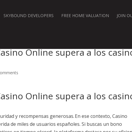
SKYBOUND DEVELOPERS
FREE HOME VALUATION
JOIN O
asino Online supera a los casin
comments
asino Online supera a los casin
guridad y recompensas generosas. En ese contexto, Casino
erida de miles de usuarios españoles. Si buscas un bono