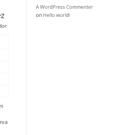
A WordPress Commenter
ez
on
Hello world!
dor:
es
unca