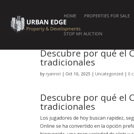
HOME
PROPERTIES FOR SALE
STOP MY AUCTION
Descubre por qué el C
tradicionales
by
ryanrori
|
Oct 10, 2025
|
Uncategorized
|
0 
Descubre por qué el C
tradicionales
Los jugadores de hoy buscan rapidez, se
Online se ha convertido en la opción pref