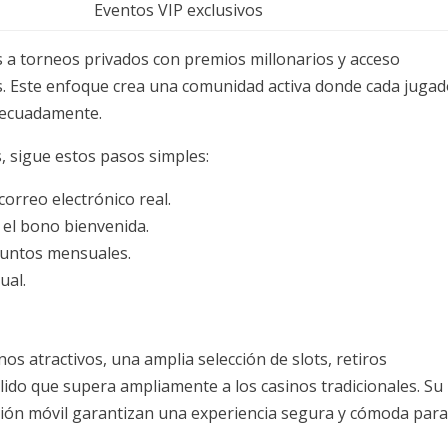
Eventos VIP exclusivos
s a torneos privados con premios millonarios y acceso
s. Este enfoque crea una comunidad activa donde cada jugad
decuadamente.
, sigue estos pasos simples:
correo electrónico real.
r el bono bienvenida.
 puntos mensuales.
ual.
s atractivos, una amplia selección de slots, retiros
lido que supera ampliamente a los casinos tradicionales. Su
icación móvil garantizan una experiencia segura y cómoda par