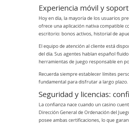
Experiencia móvil y soporte
Hoy en día, la mayoría de los usuarios pr
ofrece una aplicación nativa compatible c
escritorio: bonos activos, historial de apu
El equipo de atención al cliente está dispo
del día. Sus agentes hablan español fluid
herramientas de juego responsable en po
Recuerda siempre establecer límites perso
fundamental para disfrutar a largo plazo.
Seguridad y licencias: conf
La confianza nace cuando un casino cuent
Dirección General de Ordenación del Jueg
posee ambas certificaciones, lo que garan