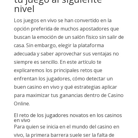
nivel
Los juegos en vivo se han convertido en la
opción preferida de muchos apostadores que
buscan la emoción de un salón físico sin salir de
casa. Sin embargo, elegir la plataforma
adecuada y saber aprovechar sus ventajas no
siempre es sencillo. En este artículo te
explicaremos los principales retos que
enfrentan los jugadores, cómo detectar un
buen casino en vivo y qué estrategias aplicar
para maximizar tus ganancias dentro de Casino
Online.
El reto de los jugadores novatos en los casinos
en vivo
Para quien se inicia en el mundo del casino en
vivo, la primera barrera suele ser la falta de