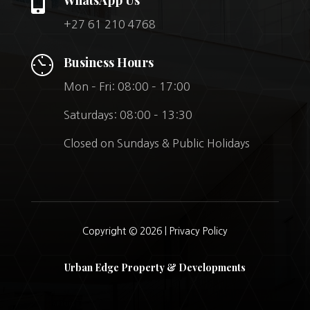

WhatsApp Us
+27 61 210 4768
Business Hours
Mon – Fri: 08:00 – 17:00
Saturdays: 08:00 – 13:30
Closed on Sundays & Public Holidays
Copyright © 2026 |
Privacy Policy
Urban Edge Property & Developments