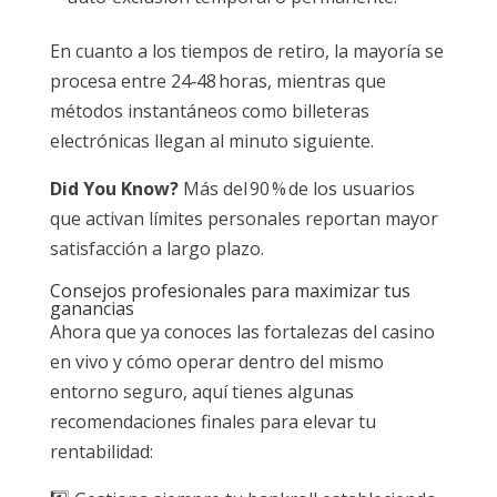
En cuanto a los tiempos de retiro, la mayoría se
procesa entre 24‑48 horas, mientras que
métodos instantáneos como billeteras
electrónicas llegan al minuto siguiente.
Did You Know?
Más del 90 % de los usuarios
que activan límites personales reportan mayor
satisfacción a largo plazo.
Consejos profesionales para maximizar tus
ganancias
Ahora que ya conoces las fortalezas del casino
en vivo y cómo operar dentro del mismo
entorno seguro, aquí tienes algunas
recomendaciones finales para elevar tu
rentabilidad: