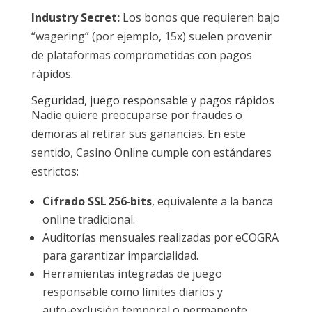
Industry Secret:
Los bonos que requieren bajo
“wagering” (por ejemplo, 15x) suelen provenir
de plataformas comprometidas con pagos
rápidos.
Seguridad, juego responsable y pagos rápidos
Nadie quiere preocuparse por fraudes o
demoras al retirar sus ganancias. En este
sentido, Casino Online cumple con estándares
estrictos:
Cifrado SSL 256‑bits
, equivalente a la banca
online tradicional.
Auditorías mensuales realizadas por eCOGRA
para garantizar imparcialidad.
Herramientas integradas de juego
responsable como límites diarios y
auto‑exclusión temporal o permanente.