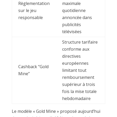
Règlementation
maximale
sur le jeu
quotidienne
responsable
annoncée dans
publicités
télévisées
Structure tarifaire
conforme aux
directives
européennes
Cashback “Gold
limitant tout
Mine”
remboursement
supérieur à trois
fois la mise totale
hebdomadaire
Le modèle « Gold Mine » proposé aujourd’hui