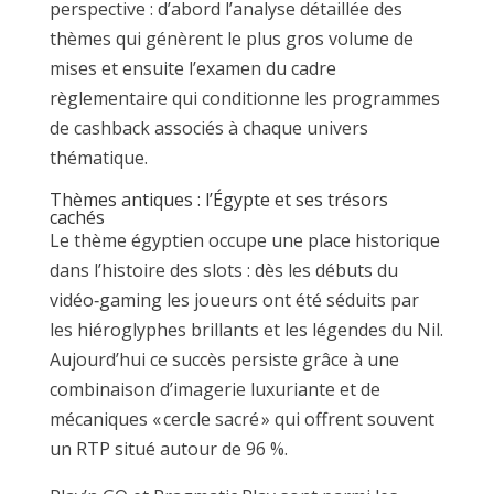
perspective : d’abord l’analyse détaillée des
thèmes qui génèrent le plus gros volume de
mises et ensuite l’examen du cadre
règlementaire qui conditionne les programmes
de cashback associés à chaque univers
thématique.
Thèmes antiques : l’Égypte et ses trésors
cachés
Le thème égyptien occupe une place historique
dans l’histoire des slots : dès les débuts du
vidéo‑gaming les joueurs ont été séduits par
les hiéroglyphes brillants et les légendes du Nil.
Aujourd’hui ce succès persiste grâce à une
combinaison d’imagerie luxuriante et de
mécaniques « cercle sacré » qui offrent souvent
un RTP situé autour de 96 %.