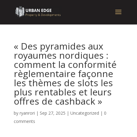
« Des pyramides aux
royaumes nordiques :
comment la conformité
règlementaire façonne
les thèmes de slots les
plus rentables et leurs
offres de cashback »
by
ryanrori
|
Sep 27, 2025
|
Uncategorized
|
0
comments