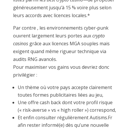
généreusement jusqu’à 15 % voire plus selon
leurs accords avec licences locales.*
Par contre , les environnements cyber‑punk
ouvrent largement leurs portes aux
crypto
casinos
grâce aux licences MGA souples mais
exigent quand même rigueur technique via
audits RNG avancés.
Pour maximiser vos gains vous devriez donc
privilégier :
Un thème où votre pays accepte clairement
toutes formes publicitaires liées au jeu,
Une offre cash back dont votre profil risque
(« risk‐averse » vs « high roller ») correspond,
Et enfin consulter régulièrement Autisms.Fr
afin rester informé(e) dès qu’une nouvelle