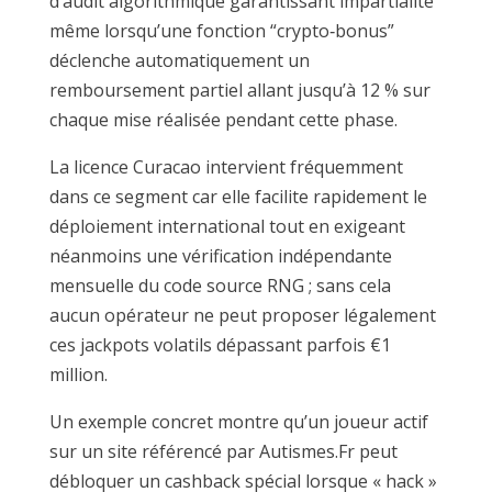
d’audit algorithmique garantissant impartialité
même lorsqu’une fonction “crypto‑bonus”
déclenche automatiquement un
remboursement partiel allant jusqu’à 12 % sur
chaque mise réalisée pendant cette phase.
La licence Curacao intervient fréquemment
dans ce segment car elle facilite rapidement le
déploiement international tout en exigeant
néanmoins une vérification indépendante
mensuelle du code source RNG ; sans cela
aucun opérateur ne peut proposer légalement
ces jackpots volatils dépassant parfois €1
million.
Un exemple concret montre qu’un joueur actif
sur un site référencé par Autismes.Fr peut
débloquer un cashback spécial lorsque « hack »