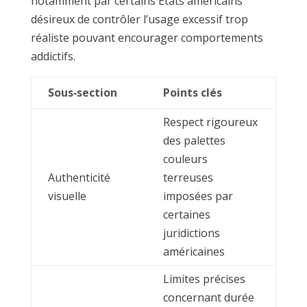
notamment par certains États américains
désireux de contrôler l’usage excessif trop
réaliste pouvant encourager comportements
addictifs.
Sous‑section
Points clés
Respect rigoureux
des palettes
couleurs
Authenticité
terreuses
visuelle
imposées par
certaines
juridictions
américaines
Limites précises
concernant durée