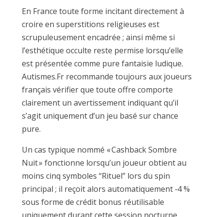
En France toute forme incitant directement à
croire en superstitions religieuses est
scrupuleusement encadrée ; ainsi même si
l’esthétique occulte reste permise lorsqu’elle
est présentée comme pure fantaisie ludique.
Autismes.Fr recommande toujours aux joueurs
français vérifier que toute offre comporte
clairement un avertissement indiquant qu’il
s’agit uniquement d’un jeu basé sur chance
pure.
Un cas typique nommé « Cashback Sombre
Nuit » fonctionne lorsqu’un joueur obtient au
moins cinq symboles “Rituel” lors du spin
principal ; il reçoit alors automatiquement ‑4 %
sous forme de crédit bonus réutilisable
uniquement durant cette session nocturne