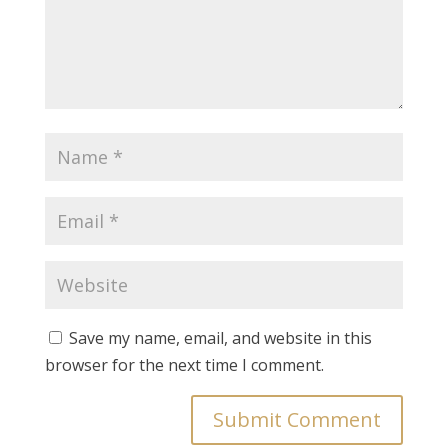
Save my name, email, and website in this
browser for the next time I comment.