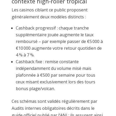
contexte high‑roller tropical
Les casinos ciblant ce public proposent
généralement deux modèles distincts :
Cashback progressif : chaque tranche
supplémentaire jouée augmente le taux
remboursé – par exemple passer de €5 000 à
€10 000 augmente votre retour quotidien de
4 % à 7 %.
Cashback fixe : remise constante
indépendamment du volume misé mais
plafonnée à €500 par semaine pour tous
ceux misant exclusivement lors des tours
bonus plage/volcan.
Ces schémas sont validés régulièrement par
Audits internes obligatoires décrits dans le
guide officiel publié par l’ANJ ; ils assurent ainsi