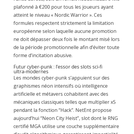
plafonné à €200 pour tous les joueurs ayant
atteint le niveau « Nordic Warrior ». Ces
formules respectent strictement la limitation
européenne selon laquelle aucune promotion
ne doit dépasser deux fois le montant misé lors
de la période promotionnelle afin d’éviter toute
forme d’incitation abusive.
Futur cyber‑punk : l’essor des slots sci‑fi
ultra‑modernes
Les mondes cyber‑punk s’appuient sur des
graphismes néon intensifs où intelligence
artificielle et métavers cohabitent avec des
mécaniques classiques telles que multiplier x5
pendant la fonction “Hack”. NetEnt propose
aujourd’hui “Neon City Heist”, slot dont le RNG
certifié MGA utilise une couche supplémentaire