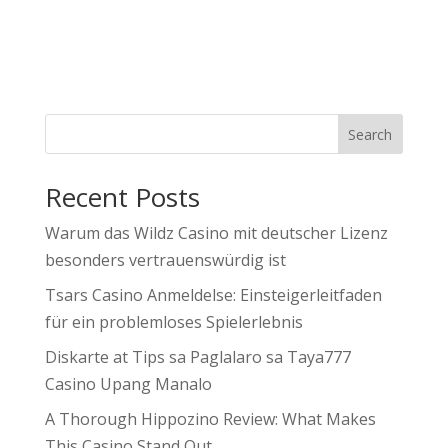
Search
Recent Posts
Warum das Wildz Casino mit deutscher Lizenz
besonders vertrauenswürdig ist
Tsars Casino Anmeldelse: Einsteigerleitfaden
für ein problemloses Spielerlebnis
Diskarte at Tips sa Paglalaro sa Taya777
Casino Upang Manalo
A Thorough Hippozino Review: What Makes
This Casino Stand Out