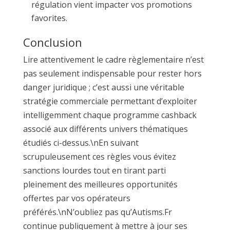
régulation vient impacter vos promotions
favorites.
Conclusion
Lire attentivement le cadre règlementaire n’est
pas seulement indispensable pour rester hors
danger juridique ; c’est aussi une véritable
stratégie commerciale permettant d’exploiter
intelligemment chaque programme cashback
associé aux différents univers thématiques
étudiés ci-dessus.\nEn suivant
scrupuleusement ces règles vous évitez
sanctions lourdes tout en tirant parti
pleinement des meilleures opportunités
offertes par vos opérateurs
préférés.\nN’oubliez pas qu’Autisms.Fr
continue publiquement à mettre à jour ses