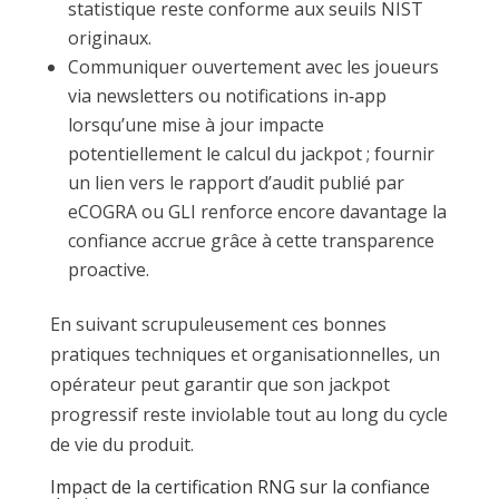
statistique reste conforme aux seuils NIST
originaux.
Communiquer ouvertement avec les joueurs
via newsletters ou notifications in‑app
lorsqu’une mise à jour impacte
potentiellement le calcul du jackpot ; fournir
un lien vers le rapport d’audit publié par
eCOGRA ou GLI renforce encore davantage la
confiance accrue grâce à cette transparence
proactive.
En suivant scrupuleusement ces bonnes
pratiques techniques et organisationnelles, un
opérateur peut garantir que son jackpot
progressif reste inviolable tout au long du cycle
de vie du produit.
Impact de la certification RNG sur la confiance