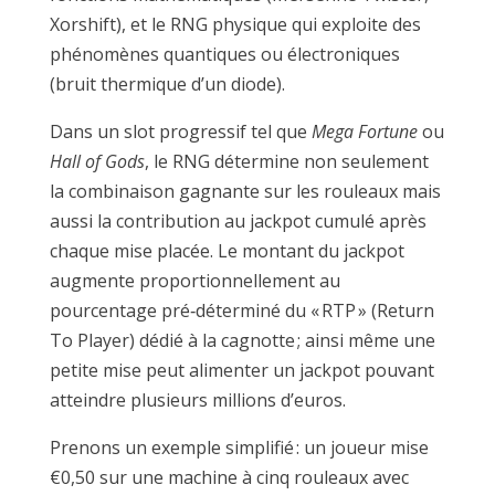
Xorshift), et le RNG physique qui exploite des
phénomènes quantiques ou électroniques
(bruit thermique d’un diode).
Dans un slot progressif tel que
Mega Fortune
ou
Hall of Gods
, le RNG détermine non seulement
la combinaison gagnante sur les rouleaux mais
aussi la contribution au jackpot cumulé après
chaque mise placée. Le montant du jackpot
augmente proportionnellement au
pourcentage pré‑déterminé du « RTP » (Return
To Player) dédié à la cagnotte ; ainsi même une
petite mise peut alimenter un jackpot pouvant
atteindre plusieurs millions d’euros.
Prenons un exemple simplifié : un joueur mise
€0,50 sur une machine à cinq rouleaux avec