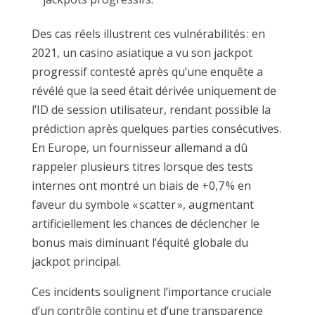
Des cas réels illustrent ces vulnérabilités : en
2021, un casino asiatique a vu son jackpot
progressif contesté après qu’une enquête a
révélé que la seed était dérivée uniquement de
l’ID de session utilisateur, rendant possible la
prédiction après quelques parties consécutives.
En Europe, un fournisseur allemand a dû
rappeler plusieurs titres lorsque des tests
internes ont montré un biais de +0,7 % en
faveur du symbole « scatter », augmentant
artificiellement les chances de déclencher le
bonus mais diminuant l’équité globale du
jackpot principal.
Ces incidents soulignent l’importance cruciale
d’un contrôle continu et d’une transparence