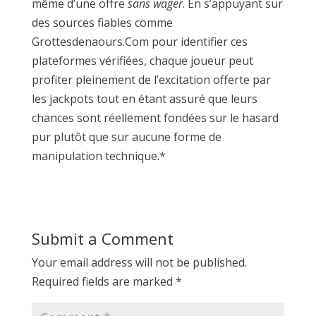
même d’une offre
sans wager
. En s’appuyant sur
des sources fiables comme
Grottesdenaours.Com pour identifier ces
plateformes vérifiées, chaque joueur peut
profiter pleinement de l’excitation offerte par
les jackpots tout en étant assuré que leurs
chances sont réellement fondées sur le hasard
pur plutôt que sur aucune forme de
manipulation technique.*
Submit a Comment
Your email address will not be published.
Required fields are marked
*