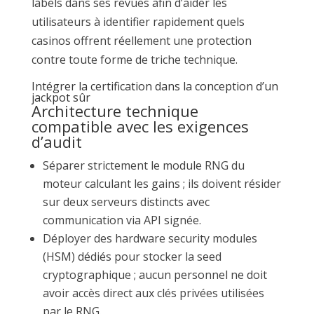
labels dans ses revues afin d’aider les
utilisateurs à identifier rapidement quels
casinos offrent réellement une protection
contre toute forme de triche technique.
Intégrer la certification dans la conception d’un
jackpot sûr
Architecture technique
compatible avec les exigences
d’audit
Séparer strictement le module RNG du
moteur calculant les gains ; ils doivent résider
sur deux serveurs distincts avec
communication via API signée.
Déployer des hardware security modules
(HSM) dédiés pour stocker la seed
cryptographique ; aucun personnel ne doit
avoir accès direct aux clés privées utilisées
par le RNG.