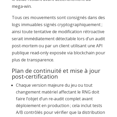
mega‑win.
Tous ces mouvements sont consignés dans des
logs immuables signés cryptographiquement ;
ainsi toute tentative de modification rétroactive
serait immédiatement détectable lors d’un audit
post‑mortem ou par un client utilisant une API
publique read‑only exposée via blockchain pour
plus de transparence.
Plan de continuité et mise à jour
post‑certification
Chaque version majeure du jeu ou tout
changement matériel affectant le RNG doit
faire l’objet d’un re‑audit complet avant
déploiement en production ; cela inclut tests
A/B contrôlés pour vérifier que la distribution