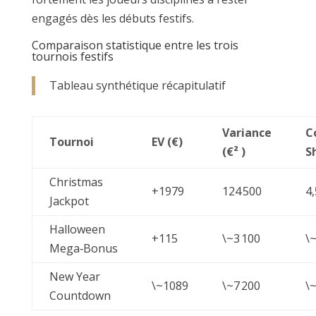
engagés dès les débuts festifs.
Comparaison statistique entre les trois
tournois festifs
Tableau synthétique récapitulatif
Variance
C
Tournoi
EV (€)
(€² )
S
Christmas
+1979
124 500
4
Jackpot
Halloween
+115
\~3 100
\~
Mega‑Bonus
New Year
\~1089
\~7 200
\~
Countdown