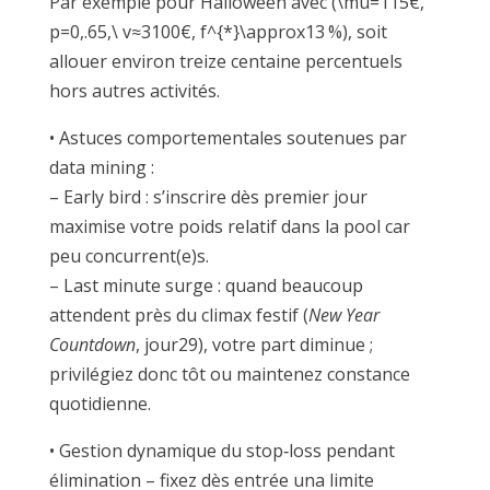
Par exemple pour Halloween avec (\mu=115€,
p=0,.65,\ v≈3100€, f^{*}\approx13 %), soit
allouer environ treize centaine percentuels
hors autres activités.
• Astuces comportementales soutenues par
data mining :
– Early bird : s’inscrire dès premier jour
maximise votre poids relatif dans la pool car
peu concurrent(e)s.
– Last minute surge : quand beaucoup
attendent près du climax festif (
New Year
Countdown
, jour​29), votre part diminue ;
privilégiez donc tôt ou maintenez constance
quotidienne.
• Gestion dynamique du stop‑loss pendant
élimination – fixez dès entrée una limite