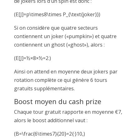
de jokers lors d’un spin est donc :
(E[J]=p\times8\times P_{\text{joker}})
Si on considère que quatre secteurs
contiennent un joker («pumpkin») et quatre
contiennent un ghost («ghost»), alors :
(E[J]=½×8×½=2.)
Ainsi on attend en moyenne deux jokers par
rotation complète ce qui génère 6 tours
gratuits supplémentaires.
Boost moyen du cash prize
Chaque tour gratuit rapporte en moyenne €7,
alors le boost additionnel vaut :
(B=\frac{6\times7}{20}=2{·}10,)