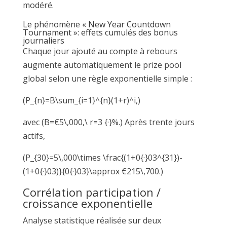
modéré.
Le phénomène « New Year Countdown
Tournament »: effets cumulés des bonus
journaliers
Chaque jour ajouté au compte à rebours
augmente automatiquement le prize pool
global selon une règle exponentielle simple :
(P_{n}=B\sum_{i=1}^{n}(1+r)^i,)
avec (B=€5\,000,\ r=3 {·}%.) Après trente jours
actifs,
(P_{30}=5\,000\times \frac{(1+0{·}03^{31})-
(1+0{·}03)}{0{·}03}\approx €215\,700.)
Corrélation participation /
croissance exponentielle
Analyse statistique réalisée sur deux