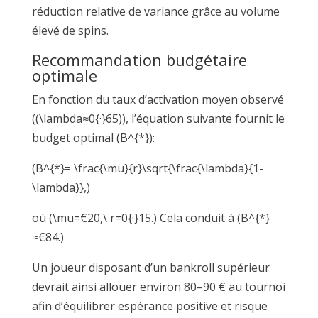
réduction relative de variance grâce au volume
élevé de spins.
Recommandation budgétaire
optimale
En fonction du taux d’activation moyen observé
((\lambda≈0{·}65)), l’équation suivante fournit le
budget optimal (B^{*}):
(B^{*}= \frac{\mu}{r}\sqrt{\frac{\lambda}{1-
\lambda}},)
où (\mu=€20,\ r=0{·}15.) Cela conduit à (B^{*}
≈€84.)
Un joueur disposant d’un bankroll supérieur
devrait ainsi allouer environ 80–90 € au tournoi
afin d’équilibrer espérance positive et risque