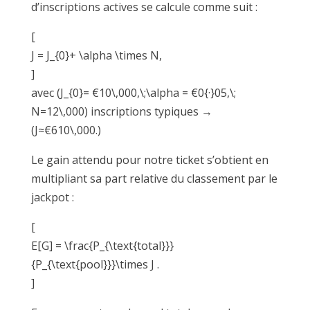
d’inscriptions actives se calcule comme suit :
[
J = J_{0}+ \alpha \times N,
]
avec (J_{0}= €10\,000,\;\alpha = €0{·}05,\;
N=12\,000) inscriptions typiques →
(J≈€610\,000.)
Le gain attendu pour notre ticket s’obtient en
multipliant sa part relative du classement par le
jackpot :
[
E[G] = \frac{P_{\text{total}}}
{P_{\text{pool}}}\times J .
]