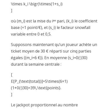
\times k_i \bigr)\times(1+s_i)
]
où (m_i) est la mise du iᵉᵉ pari, (k_i) le coefficient
base (=1 point/€), et (s_i) le facteur snowfall
variable entre 0 et 0,5.
Supposons maintenant qu’un joueur achète un
ticket moyen de 30 € réparti sur cinq parties
égales ((m_i=6 €)). En moyenne (s_i≈0{·}30)
durant la semaine centrale :
[
E[P_{\text{total}}]=5\times(6×1)
(1+0{·}30)=39\,\text{points}.
]
Le jackpot proportionnel au nombre