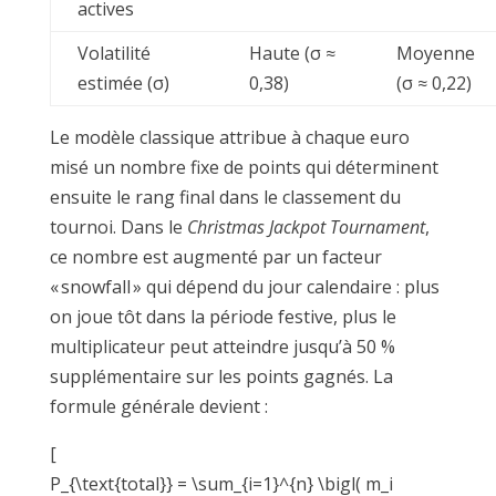
actives
Volatilité
Haute (σ ≈
Moyenne
estimée (σ)
0,38)
(σ ≈ 0,22)
Le modèle classique attribue à chaque euro
misé un nombre fixe de points qui déterminent
ensuite le rang final dans le classement du
tournoi. Dans le
Christmas Jackpot Tournament
,
ce nombre est augmenté par un facteur
« snowfall » qui dépend du jour calendaire : plus
on joue tôt dans la période festive, plus le
multiplicateur peut atteindre jusqu’à 50 %
supplémentaire sur les points gagnés. La
formule générale devient :
[
P_{\text{total}} = \sum_{i=1}^{n} \bigl( m_i