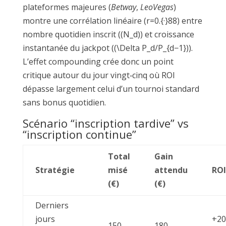
plateformes majeures (
Betway
,
LeoVegas
)
montre une corrélation linéaire (r=0.{·}88) entre
nombre quotidien inscrit ((N_d)) et croissance
instantanée du jackpot ((\Delta P_d/P_{d−1})).
L’effet compounding crée donc un point
critique autour du jour vingt‑cinq où ROI
dépasse largement celui d’un tournoi standard
sans bonus quotidien.
Scénario “inscription tardive” vs
“inscription continue”
Total
Gain
Stratégie
misé
attendu
ROI
(€)
(€)
Derniers
jours
+20
150
180