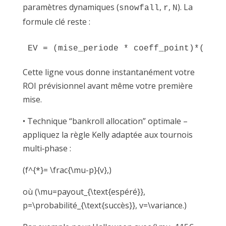
paramètres dynamiques (
,
,
). La
snowfall
r
N
formule clé reste :
Cette ligne vous donne instantanément votre
ROI prévisionnel avant même votre première
mise.
• Technique “bankroll allocation” optimale –
appliquez la règle Kelly adaptée aux tournois
multi‐phase :
(f^{*}= \frac{\mu-p}{v},)
où (\mu=payout_{\text{espéré}},
p=\probabilité_{\text{succès}}, v=\variance.)