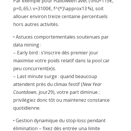
Par exemple pour Halloween avec (\mu=115€,
p=0,.65,\ v≈3100€, f^{*}\approx13 %), soit
allouer environ treize centaine percentuels
hors autres activités.
• Astuces comportementales soutenues par
data mining :
– Early bird : s’inscrire dès premier jour
maximise votre poids relatif dans la pool car
peu concurrent(e)s.
– Last minute surge : quand beaucoup
attendent près du climax festif (
New Year
Countdown
, jour​29), votre part diminue ;
privilégiez donc tôt ou maintenez constance
quotidienne.
• Gestion dynamique du stop‑loss pendant
élimination – fixez dès entrée una limite