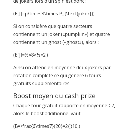
de jokers lors d’un spin est donc :
(E[J]=p\times8\times P_{\text{joker}})
Si on considère que quatre secteurs
contiennent un joker («pumpkin») et quatre
contiennent un ghost («ghost»), alors :
(E[J]=½×8×½=2.)
Ainsi on attend en moyenne deux jokers par
rotation complète ce qui génère 6 tours
gratuits supplémentaires.
Boost moyen du cash prize
Chaque tour gratuit rapporte en moyenne €7,
alors le boost additionnel vaut :
(B=\frac{6\times7}{20}=2{·}10,)