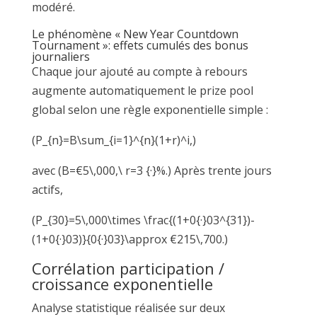
modéré.
Le phénomène « New Year Countdown
Tournament »: effets cumulés des bonus
journaliers
Chaque jour ajouté au compte à rebours
augmente automatiquement le prize pool
global selon une règle exponentielle simple :
(P_{n}=B\sum_{i=1}^{n}(1+r)^i,)
avec (B=€5\,000,\ r=3 {·}%.) Après trente jours
actifs,
(P_{30}=5\,000\times \frac{(1+0{·}03^{31})-
(1+0{·}03)}{0{·}03}\approx €215\,700.)
Corrélation participation /
croissance exponentielle
Analyse statistique réalisée sur deux