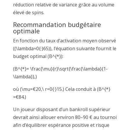
réduction relative de variance grâce au volume
élevé de spins.
Recommandation budgétaire
optimale
En fonction du taux d’activation moyen observé
((\lambda≈0{·}65)), l’équation suivante fournit le
budget optimal (B^{*}):
(B^{*}= \frac{\mu}{r}\sqrt{\frac{\lambda}{1-
\lambda}},)
où (\mu=€20,\ r=0{·}15.) Cela conduit à (B^{*}
≈€84.)
Un joueur disposant d’un bankroll supérieur
devrait ainsi allouer environ 80–90 € au tournoi
afin d’équilibrer espérance positive et risque