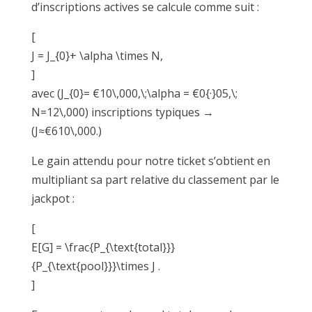
d’inscriptions actives se calcule comme suit :
[
J = J_{0}+ \alpha \times N,
]
avec (J_{0}= €10\,000,\;\alpha = €0{·}05,\;
N=12\,000) inscriptions typiques →
(J≈€610\,000.)
Le gain attendu pour notre ticket s’obtient en
multipliant sa part relative du classement par le
jackpot :
[
E[G] = \frac{P_{\text{total}}}
{P_{\text{pool}}}\times J .
]