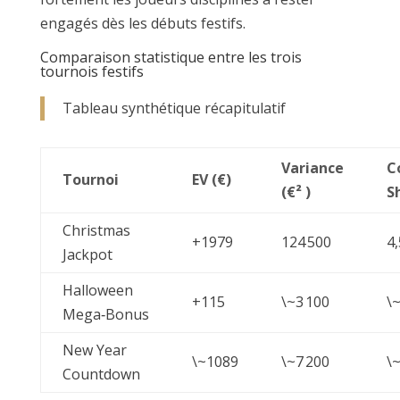
engagés dès les débuts festifs.
Comparaison statistique entre les trois
tournois festifs
Tableau synthétique récapitulatif
Variance
C
Tournoi
EV (€)
(€² )
S
Christmas
+1979
124 500
4
Jackpot
Halloween
+115
\~3 100
\~
Mega‑Bonus
New Year
\~1089
\~7 200
\~
Countdown