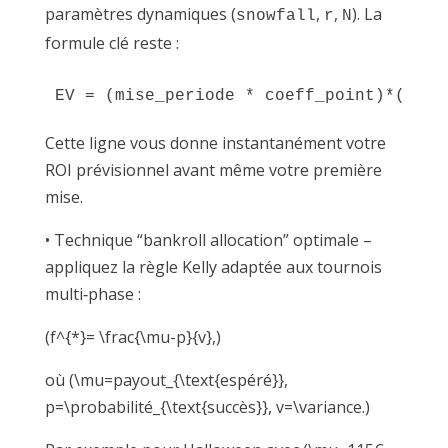
paramètres dynamiques (
,
,
). La
snowfall
r
N
formule clé reste :
Cette ligne vous donne instantanément votre
ROI prévisionnel avant même votre première
mise.
• Technique “bankroll allocation” optimale –
appliquez la règle Kelly adaptée aux tournois
multi‐phase :
(f^{*}= \frac{\mu-p}{v},)
où (\mu=payout_{\text{espéré}},
p=\probabilité_{\text{succès}}, v=\variance.)