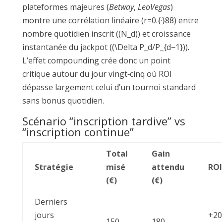
plateformes majeures (
Betway
,
LeoVegas
)
montre une corrélation linéaire (r=0.{·}88) entre
nombre quotidien inscrit ((N_d)) et croissance
instantanée du jackpot ((\Delta P_d/P_{d−1})).
L’effet compounding crée donc un point
critique autour du jour vingt‑cinq où ROI
dépasse largement celui d’un tournoi standard
sans bonus quotidien.
Scénario “inscription tardive” vs
“inscription continue”
Total
Gain
Stratégie
misé
attendu
ROI
(€)
(€)
Derniers
jours
+20
150
180