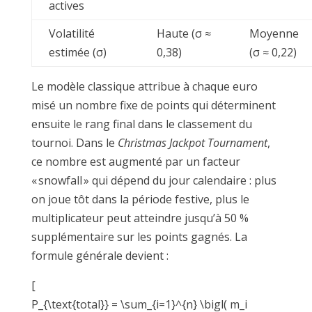
actives
Volatilité
Haute (σ ≈
Moyenne
estimée (σ)
0,38)
(σ ≈ 0,22)
Le modèle classique attribue à chaque euro
misé un nombre fixe de points qui déterminent
ensuite le rang final dans le classement du
tournoi. Dans le
Christmas Jackpot Tournament
,
ce nombre est augmenté par un facteur
« snowfall » qui dépend du jour calendaire : plus
on joue tôt dans la période festive, plus le
multiplicateur peut atteindre jusqu’à 50 %
supplémentaire sur les points gagnés. La
formule générale devient :
[
P_{\text{total}} = \sum_{i=1}^{n} \bigl( m_i