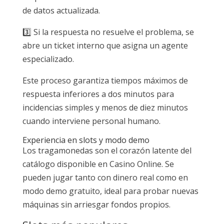
de datos actualizada.
3️⃣ Si la respuesta no resuelve el problema, se
abre un ticket interno que asigna un agente
especializado.
Este proceso garantiza tiempos máximos de
respuesta inferiores a dos minutos para
incidencias simples y menos de diez minutos
cuando interviene personal humano.
Experiencia en slots y modo demo
Los tragamonedas son el corazón latente del
catálogo disponible en Casino Online. Se
pueden jugar tanto con dinero real como en
modo demo gratuito, ideal para probar nuevas
máquinas sin arriesgar fondos propios.