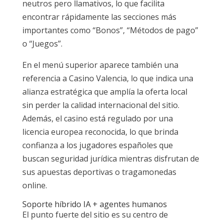
neutros pero llamativos, lo que facilita
encontrar rápidamente las secciones más
importantes como “Bonos”, “Métodos de pago”
o “Juegos”.
En el menú superior aparece también una
referencia a Casino Valencia, lo que indica una
alianza estratégica que amplía la oferta local
sin perder la calidad internacional del sitio.
Además, el casino está regulado por una
licencia europea reconocida, lo que brinda
confianza a los jugadores españoles que
buscan seguridad jurídica mientras disfrutan de
sus apuestas deportivas o tragamonedas
online.
Soporte híbrido IA + agentes humanos
El punto fuerte del sitio es su centro de