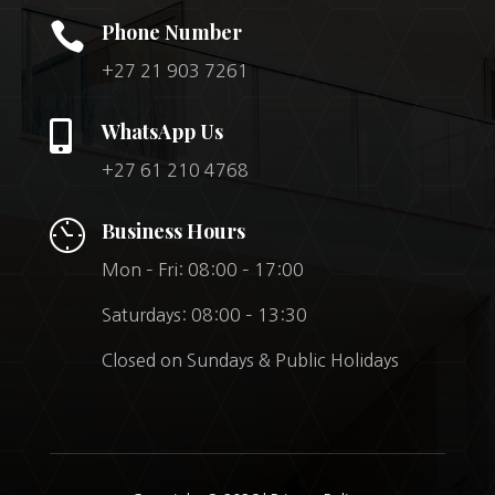

Phone Number
+27 21 903 7261

WhatsApp Us
+27 61 210 4768
Business Hours
Mon – Fri: 08:00 – 17:00
Saturdays: 08:00 – 13:30
Closed on Sundays & Public Holidays