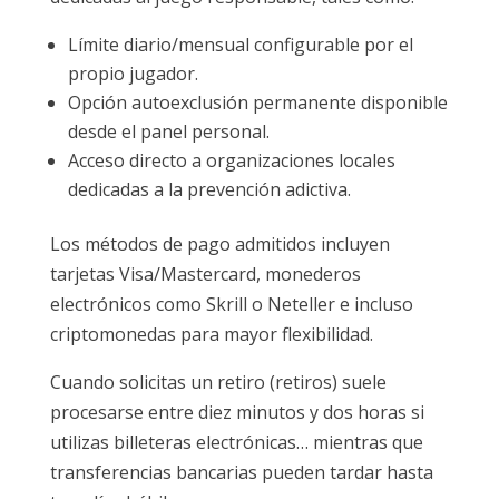
Límite diario/mensual configurable por el
propio jugador.
Opción autoexclusión permanente disponible
desde el panel personal.
Acceso directo a organizaciones locales
dedicadas a la prevención adictiva.
Los métodos de pago admitidos incluyen
tarjetas Visa/Mastercard, monederos
electrónicos como Skrill o Neteller e incluso
criptomonedas para mayor flexibilidad.
Cuando solicitas un retiro (retiros) suele
procesarse entre diez minutos y dos horas si
utilizas billeteras electrónicas… mientras que
transferencias bancarias pueden tardar hasta