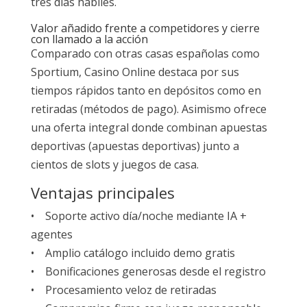
tres días hábiles.
Valor añadido frente a competidores y cierre
con llamado a la acción
Comparado con otras casas españolas como
Sportium, Casino Online destaca por sus
tiempos rápidos tanto en depósitos como en
retiradas (métodos de pago)​​. Asimismo ofrece
una oferta integral donde combinan apuestas
deportivas (apuestas deportivas)​‍​‍‍ junto a
cientos dе ​slots ​y juegos de casa.​
Ventajas principales
• Soporte activo día/noche mediante IA +
agentes
• Amplio catálogo incluido demo gratis
• Bonificaciones generosas desde el registro
• Procesamiento veloz de retiradas